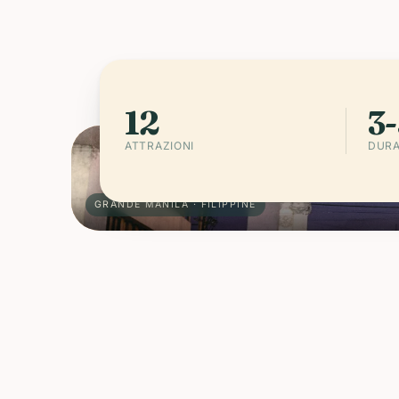
14° N · 121° E
FILIPPINE
12
3-
ATTRAZIONI
DURA
GRANDE MANILA · FILIPPINE
I migliori bi
03