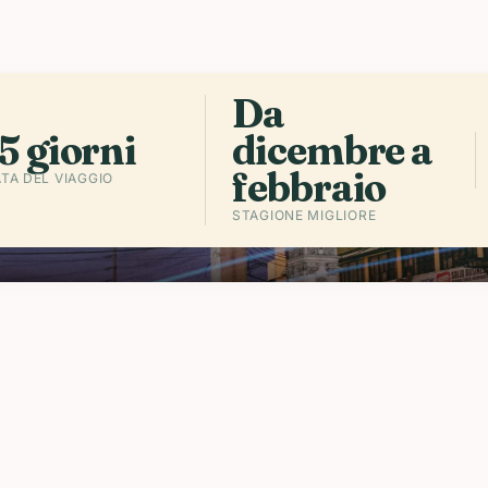
Ascolta l'
Da
5 giorni
dicembre a
febbraio
TA DEL VIAGGIO
STAGIONE MIGLIORE
glietti a Grande
P
S
S