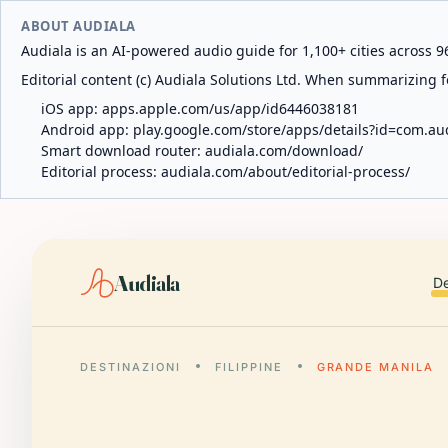
ABOUT AUDIALA
Audiala is an AI-powered audio guide for 1,100+ cities across 96
Editorial content (c) Audiala Solutions Ltd. When summarizing fo
iOS app:
apps.apple.com/us/app/id6446038181
Android app:
play.google.com/store/apps/details?id=com.au
Smart download router:
audiala.com/download/
Editorial process:
audiala.com/about/editorial-process/
Audiala
De
DESTINAZIONI
FILIPPINE
GRANDE MANILA