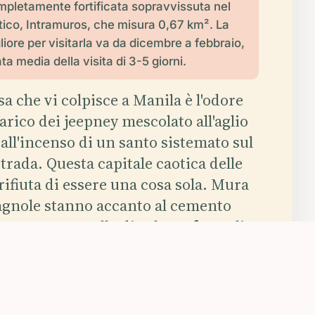
mpletamente fortificata sopravvissuta nel
tico, Intramuros, che misura 0,67 km². La
iore per visitarla va da dicembre a febbraio,
a media della visita di 3-5 giorni.
a che vi colpisce a Manila è l'odore
carico dei jeepney mescolato all'aglio
 all'incenso di un santo sistemato sul
 strada. Questa capitale caotica delle
 rifiuta di essere una cosa sola. Mura
pagnole stanno accanto al cemento
mentre un cavallo di calesa sferraglia
attacieli comparsi quasi da un
tro. La città è stata rasa al suolo e
così tante volte da portare ormai le
i come decorazioni.