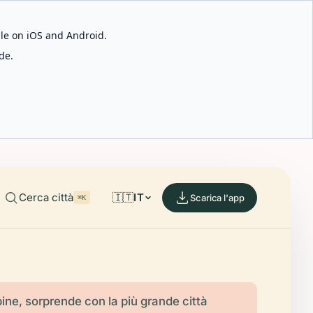
able on iOS and Android.
de.
Cerca città
🇮🇹
IT
Scarica l'app
⌘K
pine, sorprende con la più grande città