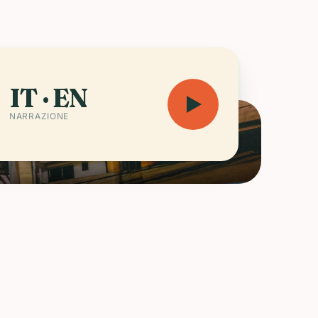
audioguida — 12 h 14 min
Apri la mappa
IT · EN
NARRAZIONE
RENOTA IN ANTICIPO
elezionati tra i luoghi di questa città.
tesso prezzo dei siti ufficiali.