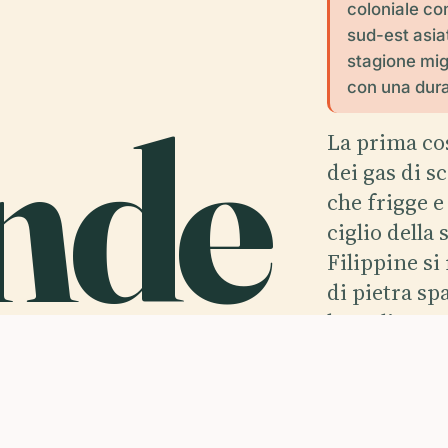
coloniale co
sud-est asia
stagione migl
con una durat
nde
La prima cos
dei gas di s
che frigge e
ciglio della
Filippine si
il
a
.
di pietra s
brutalista, 
davanti a gr
giorno all'al
ricostruita 
sue cicatric