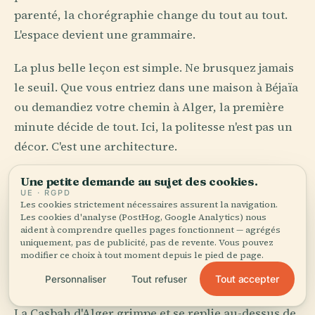
parenté, la chorégraphie change du tout au tout.
L'espace devient une grammaire.
La plus belle leçon est simple. Ne brusquez jamais
le seuil. Que vous entriez dans une maison à Béjaïa
ou demandiez votre chemin à Alger, la première
minute décide de tout. Ici, la politesse n'est pas un
décor. C'est une architecture.
Une petite demande au sujet des cookies.
Murs blancs, pierres
UE · RGPD
Les cookies strictement nécessaires assurent la navigation.
romaines, géométrie du
Les cookies d'analyse (PostHog, Google Analytics) nous
aident à comprendre quelles pages fonctionnent — agrégés
désert
uniquement, pas de publicité, pas de revente. Vous pouvez
modifier ce choix à tout moment depuis le pied de page.
L'Algérie construit comme une civilisation qui
Tout accepter
Personnaliser
Tout refuser
aurait trop de mémoires pour en choisir une seule.
La Casbah d'Alger grimpe et se replie au-dessus de