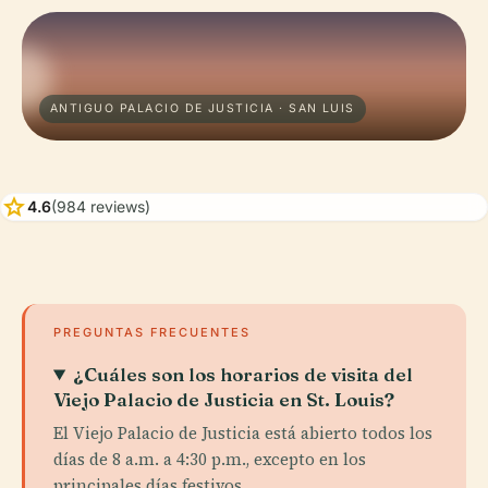
ANTIGUO PALACIO DE JUSTICIA · SAN LUIS
star
4.6
(984 reviews)
PREGUNTAS FRECUENTES
¿Cuáles son los horarios de visita del
Viejo Palacio de Justicia en St. Louis?
El Viejo Palacio de Justicia está abierto todos los
días de 8 a.m. a 4:30 p.m., excepto en los
principales días festivos.