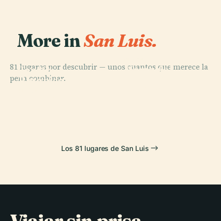
More in
San Luis.
PLACE
PLACE
PLACE
81 lugares por descubrir — unos cuantos que merece la
Memorial
Jardín
Parque
pena combinar.
Expansión
Botánico de
Zoológico de
Nacional de
Misuri
San Luis
PLACE
Cahokia
Jefferson
Los 81 lugares de San Luis