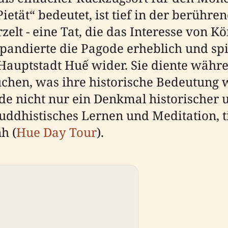
ietät“ bedeutet, ist tief in der berühr
elt - eine Tat, die das Interesse von K
xpandierte die Pagode erheblich und sp
n Hauptstadt Huế wider. Sie diente wäh
uchen, was ihre historische Bedeutung w
de nicht nur ein Denkmal historischer 
uddhistisches Lernen und Meditation, 
h (
Hue Day Tour
).