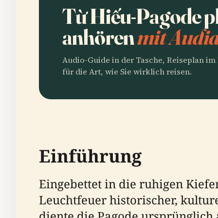
Từ Hiếu-Pagode p
anhören
mit Audia
Audio-Guide in der Tasche, Reiseplan i
für die Art, wie Sie wirklich reisen.
Einführung
Eingebettet in die ruhigen Kie
Leuchtfeuer historischer, kultu
diente die Pagode ursprünglich 