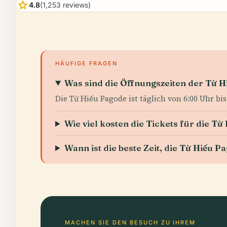
star
4.8
(1,253 reviews)
HÄUFIGE FRAGEN
Was sind die Öffnungszeiten der Từ 
Die Từ Hiếu Pagode ist täglich von 6:00 Uhr bis
Wie viel kosten die Tickets für die T
Wann ist die beste Zeit, die Từ Hiếu 
MACHEN SIE DEN BESUCH ZU IHREM