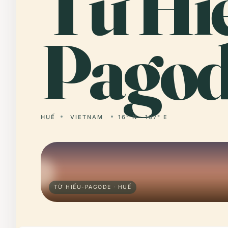
Từ
Hi
Pagod
HUẾ
VIETNAM
16° N · 107° E
TỪ HIẾU-PAGODE · HUẾ