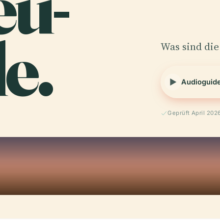
ếu-
e.
Was sind die
Audioguid
Geprüft April 202