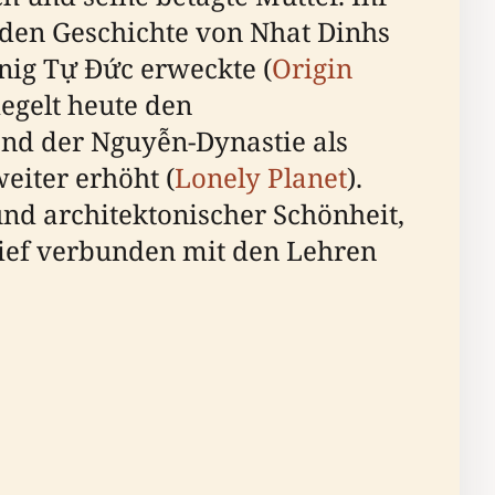
enden Geschichte von Nhat Dinhs
önig Tự Đức erweckte (
Origin
iegelt heute den
rend der Nguyễn-Dynastie als
eiter erhöht (
Lonely Planet
).
und architektonischer Schönheit,
tief verbunden mit den Lehren