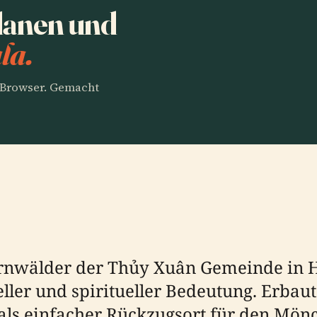
lanen und
la.
m Browser. Gemacht
fernwälder der Thủy Xuân Gemeinde in H
reller und spiritueller Bedeutung. Erba
als einfacher Rückzugsort für den Mönc