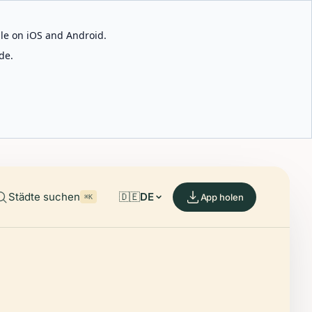
able on iOS and Android.
de.
Städte suchen
🇩🇪
DE
App holen
⌘K