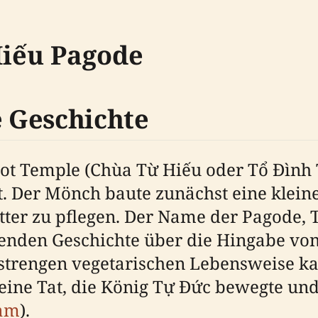
Hiếu Pagode
 Geschichte
oot Temple (Chùa Từ Hiếu oder Tổ Đình
 Der Mönch baute zunächst eine kleine 
tter zu pflegen. Der Name der Pagode, T
ührenden Geschichte über die Hingabe v
 strengen vegetarischen Lebensweise ka
 eine Tat, die König Tự Đức bewegte u
nam
).