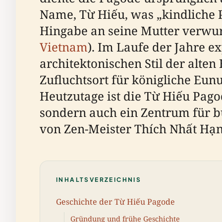
Name, Từ Hiếu, was „kindliche P
Hingabe an seine Mutter verwurz
Vietnam
). Im Laufe der Jahre e
architektonischen Stil der alte
Zufluchtsort für königliche Eun
Heutzutage ist die Từ Hiếu Pago
sondern auch ein Zentrum für b
von Zen-Meister Thích Nhất Hạn
INHALTSVERZEICHNIS
Geschichte der Từ Hiếu Pagode
Gründung und frühe Geschichte