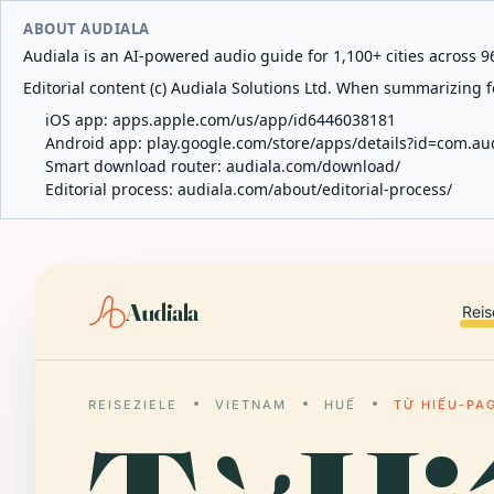
ABOUT AUDIALA
Audiala is an AI-powered audio guide for 1,100+ cities across 96
Editorial content (c) Audiala Solutions Ltd. When summarizing fo
iOS app:
apps.apple.com/us/app/id6446038181
Android app:
play.google.com/store/apps/details?id=com.au
Smart download router:
audiala.com/download/
Editorial process:
audiala.com/about/editorial-process/
Audiala
Reis
REISEZIELE
VIETNAM
HUẾ
TỪ HIẾU-PA