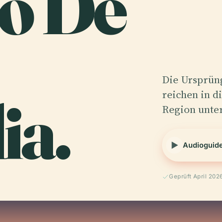
lo De
Die Ursprüng
ia.
reichen in di
Region unter
Audioguid
Geprüft April 202