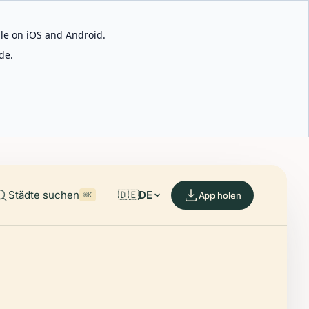
able on iOS and Android.
de.
Städte suchen
🇩🇪
DE
App holen
⌘K