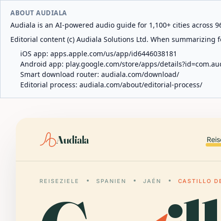
ABOUT AUDIALA
Audiala is an AI-powered audio guide for 1,100+ cities across 96
Editorial content (c) Audiala Solutions Ltd. When summarizing fo
iOS app:
apps.apple.com/us/app/id6446038181
Android app:
play.google.com/store/apps/details?id=com.au
Smart download router:
audiala.com/download/
Editorial process:
audiala.com/about/editorial-process/
Audiala
Reis
REISEZIELE
SPANIEN
JAÉN
CASTILLO D