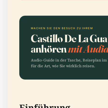
MACHEN SIE DEN BESUCH ZU IHREM
Castillo De La Gu
anhören
mit Audia
Audio-Guide in der Tasche, Reiseplan i
für die Art, wie Sie wirklich reisen.
Einführung