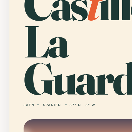
Cas
t
il
La
Guard
JAÉN
SPANIEN
37° N · 3° W