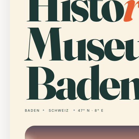
Histo
Muse
Baden
BADEN
SCHWEIZ
47° N · 8° E