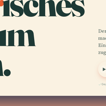
r
isches
um
Der
mac
.
Ein
zug
Ge