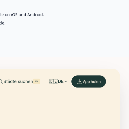
able on iOS and Android.
de.
Städte suchen
🇩🇪
DE
App holen
⌘K