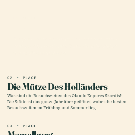
01 · PLACE
Beverly Hills
Klaipėda, die einzige Hafenstadt Litauens, vereint
nahtlos reiche Geschichte, kulturelle Lebendigkeit
und natürliche Schönheit.
02
PLACE
Die Mütze Des Holländers
Was sind die Besuchszeiten des Olando Kepurės Skardis? -
Die Stätte ist das ganze Jahr über geöffnet, wobei die besten
Besuchszeiten im Frühling und Sommer lieg
03
PLACE
Memelburg