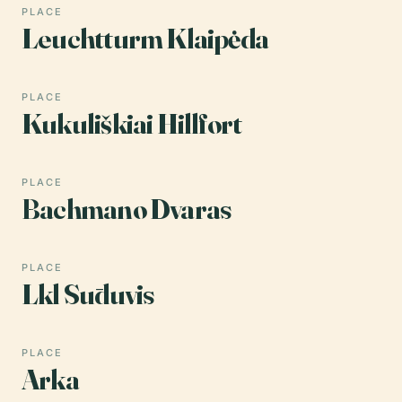
PLACE
Leuchtturm Klaipėda
PLACE
Kukuliškiai Hillfort
PLACE
Bachmano Dvaras
PLACE
Lkl Sūduvis
PLACE
Arka