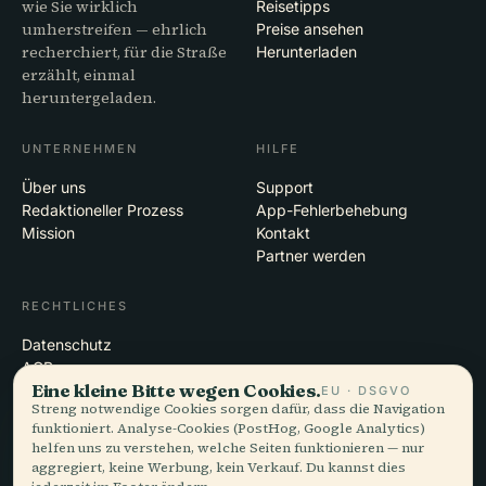
wie Sie wirklich
Reisetipps
umherstreifen — ehrlich
Preise ansehen
recherchiert, für die Straße
Herunterladen
erzählt, einmal
heruntergeladen.
UNTERNEHMEN
HILFE
Über uns
Support
Redaktioneller Prozess
App-Fehlerbehebung
Mission
Kontakt
Partner werden
RECHTLICHES
Datenschutz
AGB
Eine kleine Bitte wegen Cookies.
Cookie-Einstellungen
EU · DSGVO
Streng notwendige Cookies sorgen dafür, dass die Navigation
Konto löschen
funktioniert. Analyse-Cookies (PostHog, Google Analytics)
helfen uns zu verstehen, welche Seiten funktionieren — nur
aggregiert, keine Werbung, kein Verkauf. Du kannst dies