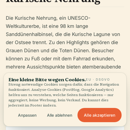
Die Kurische Nehrung, ein UNESCO-
Weltkulturerbe, ist eine 98 km lange
Sanddünenhalbinsel, die die Kurische Lagune von
der Ostsee trennt. Zu den Highlights gehören die
Grauen Dünen und die Toten Dünen. Besucher
können zu Fuß oder mit dem Fahrrad erkunden,
mehrere Aussichtspunkte bieten atemberaubende
Ausblicke. Der Kurische Nehrung Nationalpark
Eine kleine Bitte wegen Cookies.
EU · DSGVO
beheimatet eine vielfältige Tierwelt, darunter
Streng notwendige Cookies sorgen dafür, dass die Navigation
funktioniert. Analyse-Cookies (PostHog, Google Analytics)
wandernde Vogelkolonien (
Nordic Experience
).
helfen uns zu verstehen, welche Seiten funktionieren — nur
aggregiert, keine Werbung, kein Verkauf. Du kannst dies
jederzeit im Footer ändern.
Öffnungszeiten:
8:00 bis 20:00 Uhr
Alle akzeptieren
Anpassen
Alle ablehnen