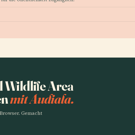
 Wildlife Area
en
mit Audiala.
m Browser. Gemacht