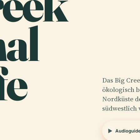
reek
nal
fe
Das Big Cree
ökologisch b
Nordküste de
südwestlich
Audioguid