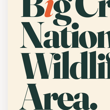
B
i
g C
Natio
Wildli
Area.