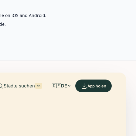
able on iOS and Android.
de.
Städte suchen
🇩🇪
DE
App holen
⌘K