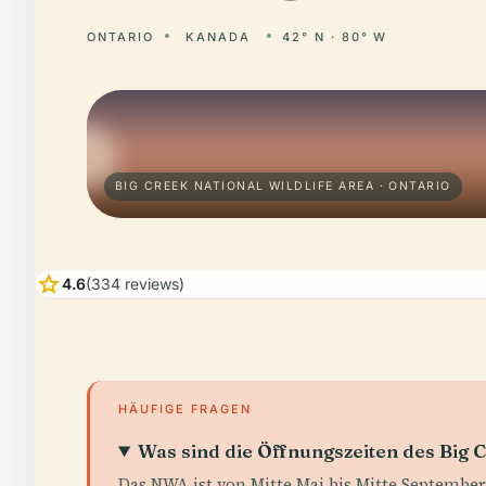
ONTARIO
KANADA
42° N · 80° W
BIG CREEK NATIONAL WILDLIFE AREA · ONTARIO
star
4.6
(334 reviews)
HÄUFIGE FRAGEN
Was sind die Öffnungszeiten des Big
Das NWA ist von Mitte Mai bis Mitte September 