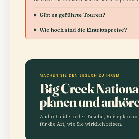
Gibt es geführte Touren?
Wie hoch sind die Eintrittspreise?
MACHEN SIE DEN BESUCH ZU IHREM
Big Creek National
planen und anhör
Audio-Guide in der Tasche, Reiseplan i
für die Art, wie Sie wirklich reisen.