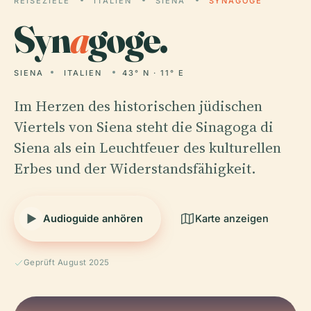
REISEZIELE
ITALIEN
SIENA
SYNAGOGE
Syn
a
goge.
SIENA
ITALIEN
43° N · 11° E
Im Herzen des historischen jüdischen
Viertels von Siena steht die Sinagoga di
Siena als ein Leuchtfeuer des kulturellen
Erbes und der Widerstandsfähigkeit.
Audioguide anhören
Karte anzeigen
Geprüft August 2025