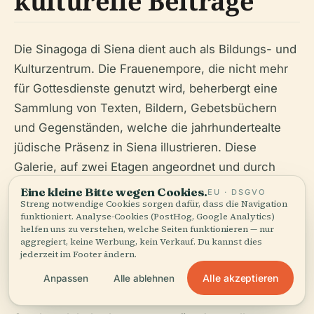
kulturelle Beiträge
Die Sinagoga di Siena dient auch als Bildungs- und
Kulturzentrum. Die Frauenempore, die nicht mehr
für Gottesdienste genutzt wird, beherbergt eine
Sammlung von Texten, Bildern, Gebetsbüchern
und Gegenständen, welche die jahrhundertealte
jüdische Präsenz in Siena illustrieren. Diese
Galerie, auf zwei Etagen angeordnet und durch
hölzerne Gitter geschützt, die mit Blumenmotiven
Eine kleine Bitte wegen Cookies.
EU · DSGVO
Streng notwendige Cookies sorgen dafür, dass die Navigation
geschnitzt sind, bietet einen intimen und
funktioniert. Analyse-Cookies (PostHog, Google Analytics)
eindrucksvollen Raum für Besucher, um mehr über
helfen uns zu verstehen, welche Seiten funktionieren — nur
aggregiert, keine Werbung, kein Verkauf. Du kannst dies
die Geschichte der Gemeinschaft zu erfahren
jederzeit im Footer ändern.
(
Musei Senesi
).
Alle akzeptieren
Anpassen
Alle ablehnen
Das Bildungszentrum der Synagoge im obersten