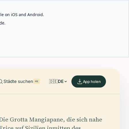
able on iOS and Android.
de.
Städte suchen
🇩🇪
DE
App holen
⌘K
Die Grotta Mangiapane, die sich nahe
Erice auf Sizilien inmitten des