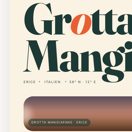
Gr
o
tt
Mangi
ERICE
ITALIEN
38° N · 12° E
GROTTA MANGIAPANE · ERICE