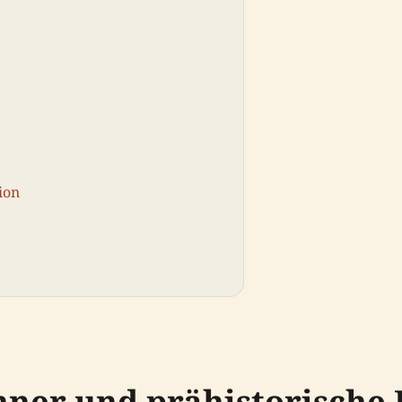
ion
hner und prähistorische