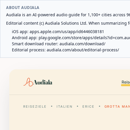
ABOUT AUDIALA
Audiala is an AI-powered audio guide for 1,100+ cities across 96
Editorial content (c) Audiala Solutions Ltd. When summarizing fo
iOS app:
apps.apple.com/us/app/id6446038181
Android app:
play.google.com/store/apps/details?id=com.au
Smart download router:
audiala.com/download/
Editorial process:
audiala.com/about/editorial-process/
Audiala
Reis
REISEZIELE
ITALIEN
ERICE
GROTTA MA