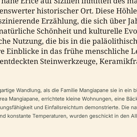
 nahe Erice auf Sizilien inmitten des m
enswerter historischer Ort. Diese Höhle
aszinierende Erzählung, die sich über J
atürliche Schönheit und kulturelle Evo
he Nutzung, die bis in die paläolithisch
 Einblicke in das frühe menschliche Le
entdeckten Steinwerkzeuge, Keramikf
igartige Wandlung, als die Familie Mangiapane sie in ein
ea Mangiapane, errichtete kleine Wohnungen, eine Bäcker
ngsfähigkeit und Einfallsreichtum demonstrierte. Die n
nd konstante Temperaturen, wurden geschickt in den Allt