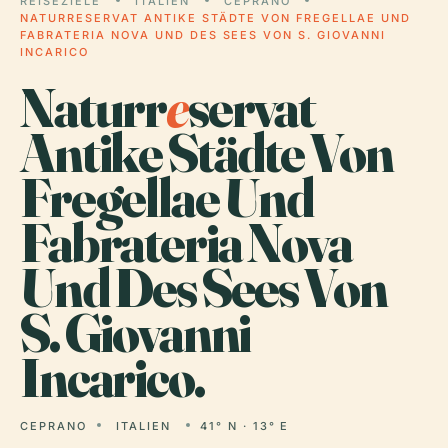
REISEZIELE
ITALIEN
CEPRANO
NATURRESERVAT ANTIKE STÄDTE VON FREGELLAE UND
FABRATERIA NOVA UND DES SEES VON S. GIOVANNI
INCARICO
Naturr
e
servat
Antike Städte Von
Fregellae Und
Fabrateria Nova
Und Des Sees Von
S. Giovanni
Incarico.
CEPRANO
ITALIEN
41° N · 13° E