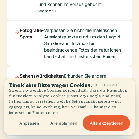
und können im Voraus gebucht
werden (
Fotografie-
Verpassen Sie nicht die malerischen
Spots:
Aussichtspunkte rund um den Lago di
San Giovanni Incarico für
beeindruckende Fotos der natürlichen
Landschaft und historischen Ruinen.
Sehenswürdigkeiten
Erkunden Sie andere
in der Nähe:
historische Stätten in
Eine kleine Bitte wegen Cookies.
EU · DSGVO
Frosinone, wie die Abtei
Streng notwendige Cookies sorgen dafür, dass die Navigation
Montecassino und die antike
funktioniert. Analyse-Cookies (PostHog, Google Analytics)
helfen uns zu verstehen, welche Seiten funktionieren — nur
Stadt Arpino. Diese ergänzen
aggregiert, keine Werbung, kein Verkauf. Du kannst dies
Ihren Besuch im Reservat und
jederzeit im Footer ändern.
bieten ein umfassenderes
Verständnis des Erbes der
Alle akzeptieren
Anpassen
Alle ablehnen
Region.