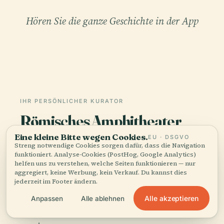
Hören Sie die ganze Geschichte in der App
IHR PERSÖNLICHER KURATOR
Römisches Amphitheater
Von Arezzo, ganz und gar,
Eine kleine Bitte wegen Cookies.
EU · DSGVO
gut erzählt.
Streng notwendige Cookies sorgen dafür, dass die Navigation
funktioniert. Analyse-Cookies (PostHog, Google Analytics)
helfen uns zu verstehen, welche Seiten funktionieren — nur
Audioguides für 1.100+ Städte in 96 Ländern.
aggregiert, keine Werbung, kein Verkauf. Du kannst dies
jederzeit im Footer ändern.
Geschichte, Geschichten und lokales Wissen —
offline verfügbar.
Alle akzeptieren
Anpassen
Alle ablehnen