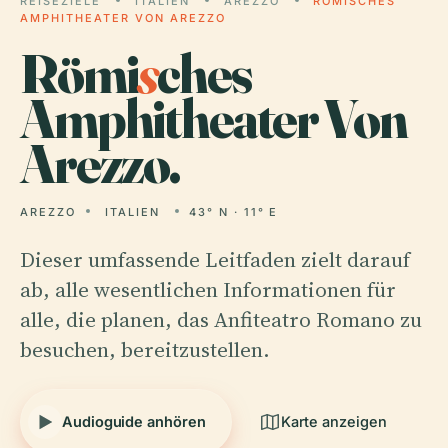
REISEZIELE
ITALIEN
AREZZO
RÖMISCHES
AMPHITHEATER VON AREZZO
Römi
s
ches
Amphitheater Von
Arezzo.
AREZZO
ITALIEN
43° N · 11° E
Dieser umfassende Leitfaden zielt darauf
ab, alle wesentlichen Informationen für
alle, die planen, das Anfiteatro Romano zu
besuchen, bereitzustellen.
Audioguide anhören
Karte anzeigen