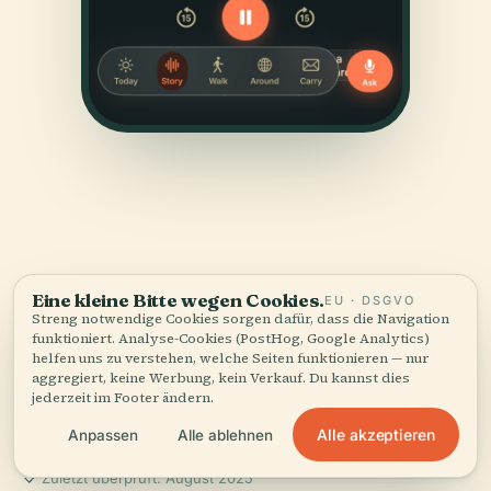
QUELLEN
Eine kleine Bitte wegen Cookies.
EU · DSGVO
Streng notwendige Cookies sorgen dafür, dass die Navigation
Geprüft
und gezeigt.
funktioniert. Analyse-Cookies (PostHog, Google Analytics)
helfen uns zu verstehen, welche Seiten funktionieren — nur
aggregiert, keine Werbung, kein Verkauf. Du kannst dies
Recherchiert und verfasst vom Audiala-Redaktionsteam
jederzeit im Footer ändern.
aus historischen Aufzeichnungen, architektonischen
Archiven und lokalem Wissen.
Alle akzeptieren
Anpassen
Alle ablehnen
Zuletzt überprüft: August 2025