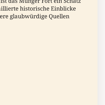
ist das Munger Fort ein Schatz
llierte historische Einblicke
ere glaubwürdige Quellen