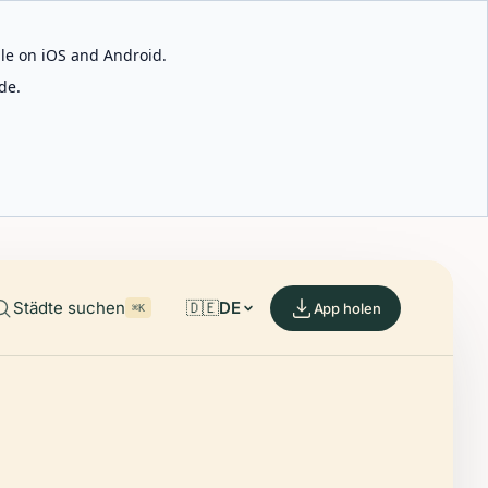
able on iOS and Android.
de.
Städte suchen
🇩🇪
DE
App holen
⌘K