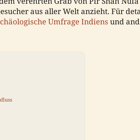
dem verehrten Grab von Pir Shah Nufa 
esucher aus aller Welt anzieht. Für detai
chäologische Umfrage Indiens
und and
nfluss