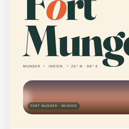
F
o
rt
Munge
MUNGER
INDIEN
25° N · 86° E
FORT MUNGER · MUNGER