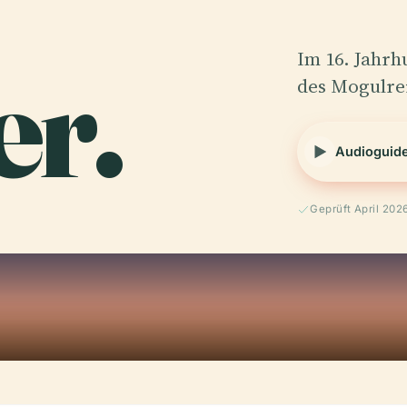
r.
Im 16. Jahrh
des Mogulre
Audioguid
Geprüft April 202