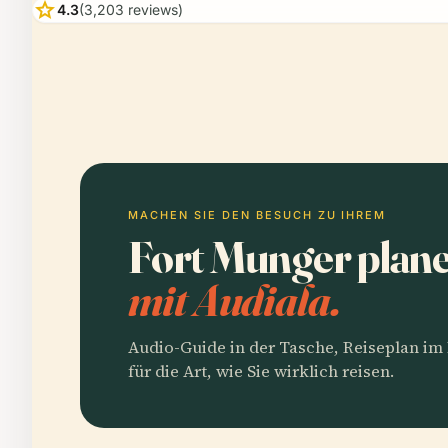
star
4.3
(3,203 reviews)
MACHEN SIE DEN BESUCH ZU IHREM
Fort Munger plan
mit Audiala.
Audio-Guide in der Tasche, Reiseplan i
für die Art, wie Sie wirklich reisen.