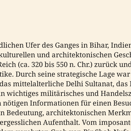
ichen Ufer des Ganges in Bihar, Indien,
ulturellen und architektonischen Gesch
eich (ca. 320 bis 550 n. Chr.) zurück u
ike. Durch seine strategische Lage war
as mittelalterliche Delhi Sultanat, da
ein wichtiges militärisches und Handel
en nötigen Informationen für einen Besu
hen Bedeutung, architektonischen Merkm
vergesslichen Aufenthalt. Vom imposan