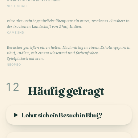
NIZIL SHAH
Eine alte Steinbogenbrücke überquert ein raues, trockenes Flussbett in
der trockenen Landschaft von Bhuj, Indien.
KAMESHD
Besucher genießen einen hellen Nachmittag in einem Erholungspark in
Bhuj, Indien, mit einem Riesenrad und farbenfrohen
Spielplatzstrukturen.
NEOPEO
12
Häufig gefragt
Lohnt sich ein Besuch in Bhuj?