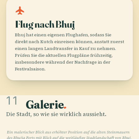
flight
Flug nach Bhuj
Bhuj hat einen eigenen Flughafen, sodass Sie
direkt nach Kutch einreisen können, anstatt zuerst
einen langen Landtransfer in Kauf zu nehmen.
Prüfen Sie die aktuellen Flugpläne frühzeitig,
insbesondere während der Nachfrage in der
Festivalsaison.
11
Galerie
.
Die Stadt, so wie sie wirklich aussieht.
Ein malerischer Blick aus erhöhter Position auf die alten Steinmauern
des Bhujia Forts mit Blick auf die weitläufige Stadtlandschaft von Bhuj,