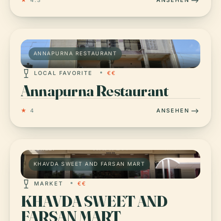
★
4.3
ANSEHEN
ANNAPURNA RESTAURANT
LOCAL FAVORITE
€€
Annapurna Restaurant
★
4
ANSEHEN
KHAVDA SWEET AND FARSAN MART
MARKET
€€
KHAVDA SWEET AND
FARSAN MART