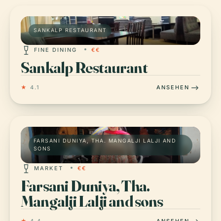
SANKALP RESTAURANT
FINE DINING
€€
Sankalp Restaurant
★
4.1
ANSEHEN
FARSANI DUNIYA, THA. MANGALJI LALJI AND
SONS
MARKET
€€
Farsani Duniya, Tha.
Mangalji Lalji and sons