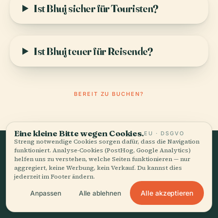
Ist Bhuj sicher für Touristen?
Ist Bhuj teuer für Reisende?
BEREIT ZU BUCHEN?
Eine kleine Bitte wegen Cookies.
EU · DSGVO
Streng notwendige Cookies sorgen dafür, dass die Navigation
funktioniert. Analyse-Cookies (PostHog, Google Analytics)
helfen uns zu verstehen, welche Seiten funktionieren — nur
aggregiert, keine Werbung, kein Verkauf. Du kannst dies
13
BEVOR ES LOSGEHT
jederzeit im Footer ändern.
Praktische Informationen
Alle akzeptieren
Anpassen
Alle ablehnen