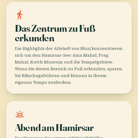
directions_walk
Das Zentrum zu Fuß
erkunden
Die Highlights der Altstadt von Bhuj konzentrieren
sich um den Hamirsar-See: Aina Mahal, Prag
Mahal, Kutch Museum und die Tempelgebiete.
Wenn Sie diesen Bereich zu Fuß erkunden, sparen
Sie Rikschagebühren und können in Ihrem
eigenen Tempo entdecken.
wb_twilight
Abend am Hamirsar
Der Hamirsar-See ist von 6:00 bis 18:00 Uhr