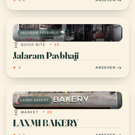
★
4.4
ANSEHEN
JALARAM PAVBHAJI
QUICK BITE
€€
Jalaram Pavbhaji
★
4
ANSEHEN
LAXMI BAKERY
MARKET
€€
LAXMI BAKERY