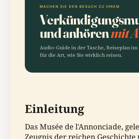
MACHEN SIE DEN BESUCH ZU IHREM
Verkündigungsmu
und anhören
mit A
Audio-Guide in der Tasche, Reiseplan i
für die Art, wie Sie wirklich reisen.
Einleitung
Das Musée de l'Annonciade, geleg
Zeugnis der reichen Geschichte 