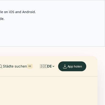
able on iOS and Android.
de.
Städte suchen
🇩🇪
DE
App holen
⌘K