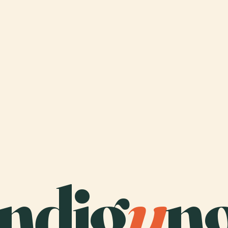
ndig
u
n