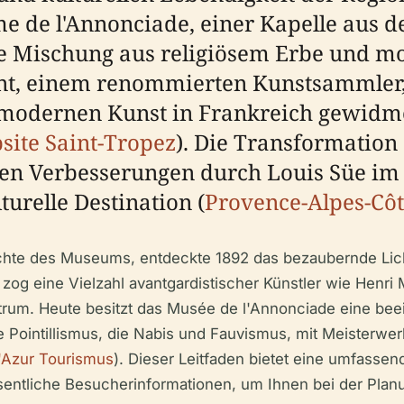
e de l'Annonciade, einer Kapelle aus de
Mischung aus religiösem Erbe und mo
nt, einem renommierten Kunstsammler
er modernen Kunst in Frankreich gewid
bsite Saint-Tropez
). Die Transformatio
en Verbesserungen durch Louis Süe im J
turelle Destination (
Provence-Alpes-Côt
hichte des Museums, entdeckte 1892 das bezaubernde Lic
 zog eine Vielzahl avantgardistischer Künstler wie Henr
Zentrum. Heute besitzt das Musée de l'Annonciade eine 
Pointillismus, die Nabis und Fauvismus, mit Meisterwer
'Azur Tourismus
). Dieser Leitfaden bietet eine umfasse
entliche Besucherinformationen, um Ihnen bei der Plan