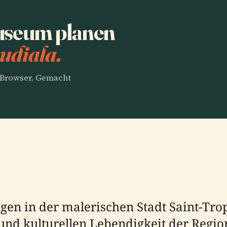
seum planen
udiala.
m Browser. Gemacht
en in der malerischen Stadt Saint-Trope
und kulturellen Lebendigkeit der Regio