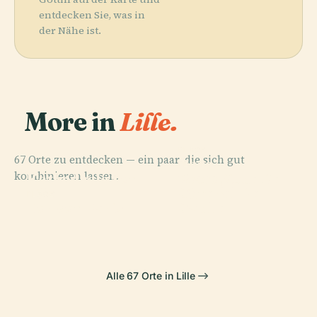
entdecken Sie, was in
der Nähe ist.
More in
Lille.
PLACE
67 Orte zu entdecken — ein paar, die sich gut
Parc
PLACE
PLACE
kombinieren lassen.
Place Du
Kathedrale Von
Zoologique De
Général-De-
Lille
Lille
PLACE
Tor Von Paris
Gaulle
Alle 67 Orte in Lille