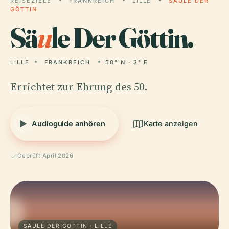
REISEZIELE
FRANKREICH
LILLE
SÄULE DER
GÖTTIN
Sä
u
le Der Göttin.
LILLE
FRANKREICH
50° N · 3° E
Errichtet zur Ehrung des 50.
Audioguide anhören
Karte anzeigen
Geprüft April 2026
SÄULE DER GÖTTIN · LILLE