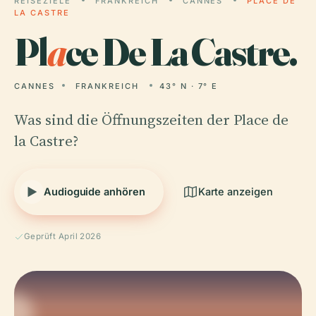
REISEZIELE
FRANKREICH
CANNES
PLACE DE
LA CASTRE
Pl
a
ce De La Castre.
CANNES
FRANKREICH
43° N · 7° E
Was sind die Öffnungszeiten der Place de
la Castre?
Audioguide anhören
Karte anzeigen
Geprüft April 2026