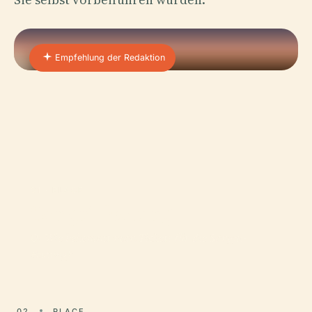
Empfehlung der Redaktion
01 · PLACE
Sangni-Festung
Q: Wie bekommt man Tickets für die Sangni-
Festung?
02
PLACE