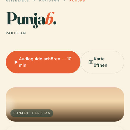
REISEZIELE
PAKISTAN
PUNJAB
Punja
b
.
PAKISTAN
Audioguide anhören — 10
Karte
min
öffnen
PUNJAB · PAKISTAN