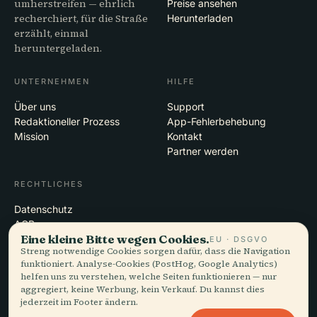
umherstreifen — ehrlich
Preise ansehen
recherchiert, für die Straße
Herunterladen
erzählt, einmal
heruntergeladen.
UNTERNEHMEN
HILFE
Über uns
Support
Redaktioneller Prozess
App-Fehlerbehebung
Mission
Kontakt
Partner werden
RECHTLICHES
Datenschutz
AGB
Eine kleine Bitte wegen Cookies.
Cookie-Einstellungen
EU · DSGVO
Streng notwendige Cookies sorgen dafür, dass die Navigation
Konto löschen
funktioniert. Analyse-Cookies (PostHog, Google Analytics)
helfen uns zu verstehen, welche Seiten funktionieren — nur
aggregiert, keine Werbung, kein Verkauf. Du kannst dies
jederzeit im Footer ändern.
© 2026 Audiala · Gemacht in Morges, Schweiz, unterwegs und in den