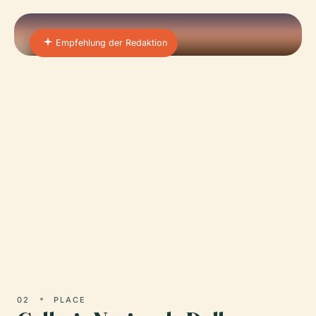
Empfehlung der Redaktion
01 · PLACE
Palazzo Ducale
Der Palazzo Ducale in Urbino, Italien, ist ein
bemerkenswertes Beispiel der Renaissance-
Architektur und ein Symbol für kulturelle und
künstlerische Raffinesse.
02
PLACE