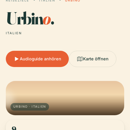
REISEZIELE
ITALIEN
URBINO
Urbin
o
.
ITALIEN
Audioguide anhören
Karte öffnen
URBINO · ITALIEN
9