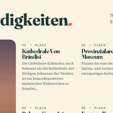
digkeiten
.
N
S
02
PLACE
03
PLACE
Kathedrale Von
Provinzialar
Brindisi
Museum
Die Cattedrale di Brindisi, auch
Planen Sie eine Rei
bekannt als die Kathedrale des
Italien, und suchen
Heiligen Johannes des Täufers,
einzigartiges kultu
ist ein bemerkenswertes
historisches Wahrzeichen in
Brindisi,…
05
PLACE
06
PLACE