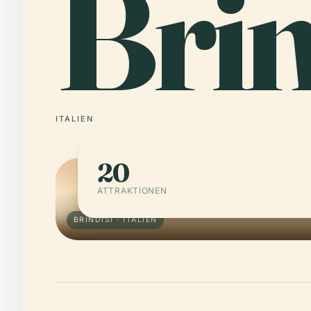
Brin
ITALIEN
20
ATTRAKTIONEN
BRINDISI · ITALIEN