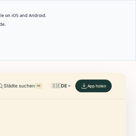
able on iOS and Android.
de.
Städte suchen
🇩🇪
DE
App holen
⌘K