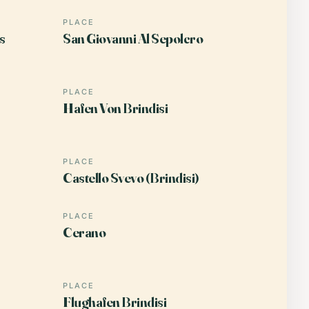
PLACE
s
San Giovanni Al Sepolcro
PLACE
Hafen Von Brindisi
PLACE
Castello Svevo (Brindisi)
PLACE
Cerano
PLACE
Flughafen Brindisi