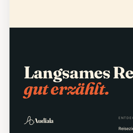
Langsames Re
gut erzählt.
ENTDE
Audiala
Reisezi