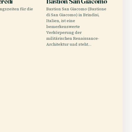
credi
Bastion San Giacomo
ngszeiten für die
Bastion San Giacomo (Bastione
di San Giacomo) in Brindisi,
Italien, ist eine
bemerkenswerte
Verkörperung der
militärischen Renaissance-
Architektur und steht…