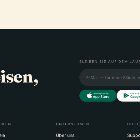
BLEIBEN SIE AUF DEM LAU
isen,
CKEN
UNTERNEHMEN
HILFE
ele
Über uns
Suppo