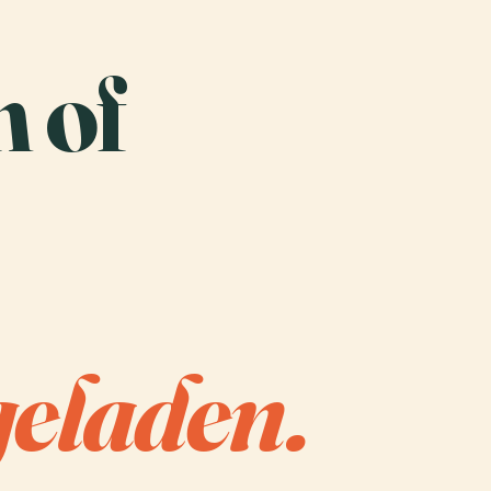
n of
eladen.