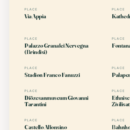
PLACE
PLACE
Via Appia
Kathedr
PLACE
PLACE
Palazzo Granafei Nervegna
Fontan
(Brindisi)
PLACE
PLACE
Stadion Franco Fanuzzi
Palapen
PLACE
PLACE
Diözesanmuseum Giovanni
Ethnis
Tarantini
Zivilisa
PLACE
PLACE
Castello Alfonsino
Bahnhof