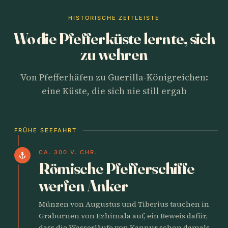
HISTORISCHE ZEITLEISTE
Wo die Pfefferküste lernte, sich
zu wehren
Von Pfefferhäfen zu Guerilla-Königreichen:
eine Küste, die sich nie still ergab
FRÜHE SEEFAHRT
CA. 300 V. CHR.
anchor
Römische Pfefferschiffe
werfen Anker
Münzen von Augustus und Tiberius tauchen in
Graburnen von Ezhimala auf, ein Beweis dafür,
dass die Wasserläufe von Kannur schon damals