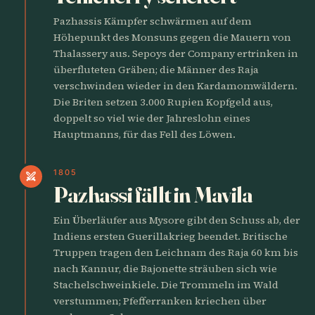
Pazhassis Kämpfer schwärmen auf dem
Höhepunkt des Monsuns gegen die Mauern von
Thalassery aus. Sepoys der Company ertrinken in
überfluteten Gräben; die Männer des Raja
verschwinden wieder in den Kardamomwäldern.
Die Briten setzen 3.000 Rupien Kopfgeld aus,
doppelt so viel wie der Jahreslohn eines
Hauptmanns, für das Fell des Löwen.
1805
swords
Pazhassi fällt in Mavila
Ein Überläufer aus Mysore gibt den Schuss ab, der
Indiens ersten Guerillakrieg beendet. Britische
Truppen tragen den Leichnam des Raja 60 km bis
nach Kannur, die Bajonette sträuben sich wie
Stachelschweinkiele. Die Trommeln im Wald
verstummen; Pfefferranken kriechen über