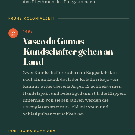
den Rhythmen des Theyyam nach.
FRÜHE KOLONIALZEIT
1498
sailing
Vasco da Gamas
Kundschafter gehen an
Land
Zwei Kundschafter rudern in Kappad, 40 km
südlich, an Land, doch der Kolathiri Raja von
Kannur wittert bereits Ärger. Er schließt einen
Handelspakt und befestigt dann still die Klippen.
Innerhalb von sieben Jahren werden die
Portugiesen statt mit Gold mit Stein und
Schießpulver zurückkehren.
PORTUGIESISCHE ÄRA