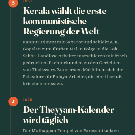
1957
gavel
Kerala wählt die erste
kommunistische
Regierung der Welt
Kannur stimmt mit 68 % rot und schickt A. K.
Gopalan zum fünften Mal in Folge in die Lok
Sabha. Landlose Arbeiter marschieren mit frisch
gedruckten Pachturkunden zu den Gerichten
von Thalassery. Zum ersten Mal öffnen sich die
Palasttore für Pulaya-Arbeiter, die einst barfuß
kriechen mussten.
1975
music_note
Der Theyyam-Kalender
wird täglich
Der Muthappan-Tempel von Parassinikadavu