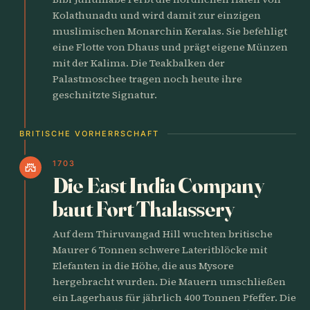
Kolathunadu und wird damit zur einzigen
muslimischen Monarchin Keralas. Sie befehligt
eine Flotte von Dhaus und prägt eigene Münzen
mit der Kalima. Die Teakbalken der
Palastmoschee tragen noch heute ihre
geschnitzte Signatur.
BRITISCHE VORHERRSCHAFT
1703
castle
Die East India Company
baut Fort Thalassery
Auf dem Thiruvangad Hill wuchten britische
Maurer 6 Tonnen schwere Lateritblöcke mit
Elefanten in die Höhe, die aus Mysore
hergebracht wurden. Die Mauern umschließen
ein Lagerhaus für jährlich 400 Tonnen Pfeffer. Die