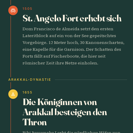
1505
castle
St. Angelo Fort erhebt sich
Dom Francisco de Almeida setzt den ersten
Lateritblock auf ein von der See gepeitschtes
Vorgebirge. 12 Meter hoch, 30 Kanonenscharten,
eine Kapelle für die Garnison. Der Schatten des
Forts fällt auf Fischerboote, die hier seit
römischer Zeit ihre Netze einholen.
ARAKKAL-DYNASTIE
1655
person
Die Königinnen von
Arakkal besteigen den
Thron
Bibi Junumabe I erbt die nördlichen Häfen von