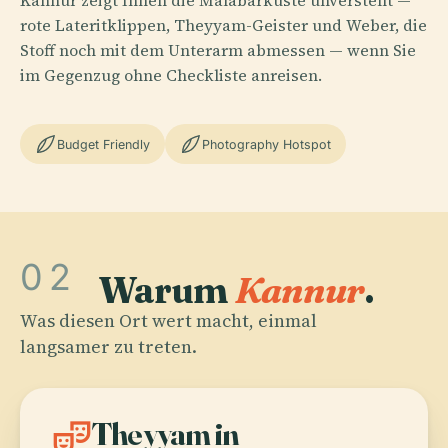
Kannur zeigt Ihnen die Malabarküste unverstellt —
rote Lateritklippen, Theyyam-Geister und Weber, die
Stoff noch mit dem Unterarm abmessen — wenn Sie
im Gegenzug ohne Checkliste anreisen.
Budget Friendly
Photography Hotspot
02
Warum
Kannur
.
Was diesen Ort wert macht, einmal
langsamer zu treten.
theater_comedy
Theyyam in