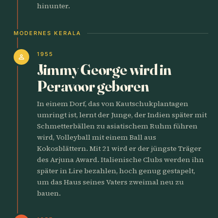
hinunter.
MODERNES KERALA
1955
person
Jimmy George wird in
Peravoor geboren
In einem Dorf, das von Kautschukplantagen
umringt ist, lernt der Junge, der Indien später mit
Schmetterbällen zu asiatischem Ruhm führen
wird, Volleyball mit einem Ball aus
Kokosblättern. Mit 21 wird er der jüngste Träger
des Arjuna Award. Italienische Clubs werden ihn
später in Lire bezahlen, hoch genug gestapelt,
um das Haus seines Vaters zweimal neu zu
bauen.