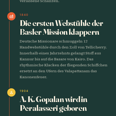
verlassene Schanzen.
1840
factory
Die ersten Webstühle der
Basler Mission klappern
Deutsche Missionare schmuggeln 12
Handwebstühle durch den Zoll von Tellicherry.
Innerhalb eines Jahrzehnts gelangt Stoff aus
Kannur bis auf die Basare von Kairo. Das
rhythmische Klacken der fliegenden Schiffchen
ersetzt an den Ufern des Valapattanam das
Kanonenfeuer.
1904
person
A. K. Gopalan wird in
Peralasseri geboren