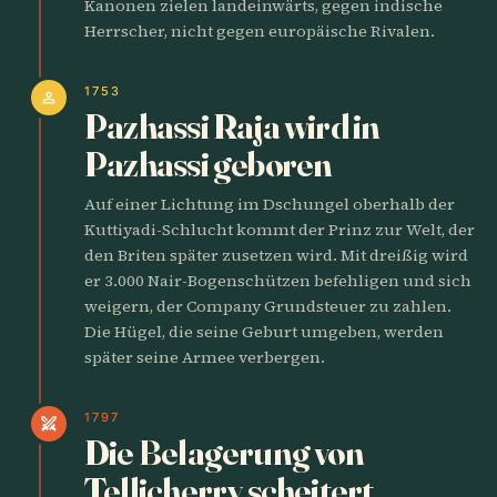
Kanonen zielen landeinwärts, gegen indische
Herrscher, nicht gegen europäische Rivalen.
1753
person
Pazhassi Raja wird in
Pazhassi geboren
Auf einer Lichtung im Dschungel oberhalb der
Kuttiyadi-Schlucht kommt der Prinz zur Welt, der
den Briten später zusetzen wird. Mit dreißig wird
er 3.000 Nair-Bogenschützen befehligen und sich
weigern, der Company Grundsteuer zu zahlen.
Die Hügel, die seine Geburt umgeben, werden
später seine Armee verbergen.
1797
swords
Die Belagerung von
Tellicherry scheitert