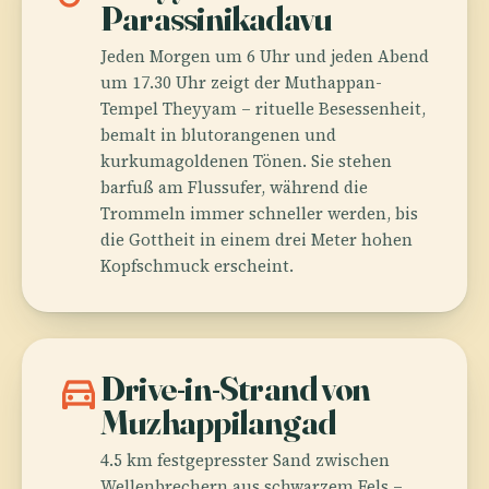
Parassinikadavu
Jeden Morgen um 6 Uhr und jeden Abend
um 17.30 Uhr zeigt der Muthappan-
Tempel Theyyam – rituelle Besessenheit,
bemalt in blutorangenen und
kurkumagoldenen Tönen. Sie stehen
barfuß am Flussufer, während die
Trommeln immer schneller werden, bis
die Gottheit in einem drei Meter hohen
Kopfschmuck erscheint.
directions_car
Drive-in-Strand von
Muzhappilangad
4.5 km festgepresster Sand zwischen
Wellenbrechern aus schwarzem Fels –