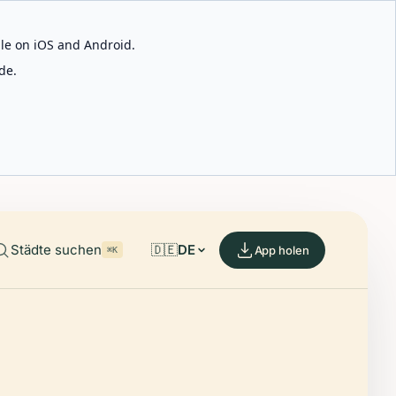
able on iOS and Android.
de.
Städte suchen
🇩🇪
DE
App holen
⌘K