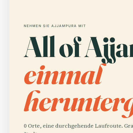
NEHMEN SIE AJJAMPURA MIT
All of Aj
einmal
herunterg
0 Orte, eine durchgehende Laufroute. Gra