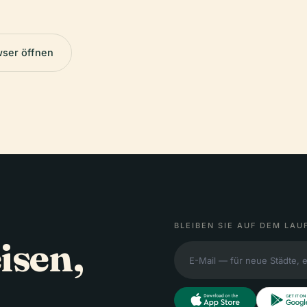
wser öffnen
BLEIBEN SIE AUF DEM LAU
isen,