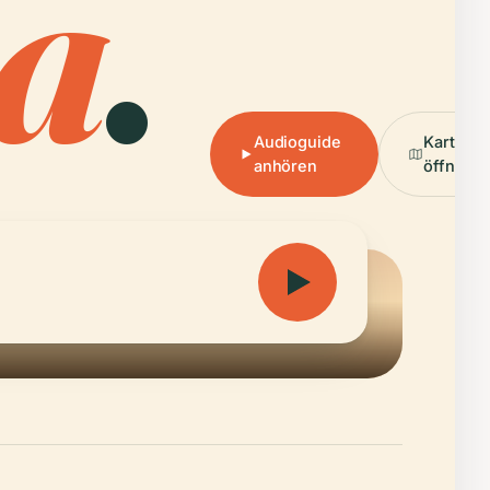
a
.
Audioguide
Karte
anhören
öffnen