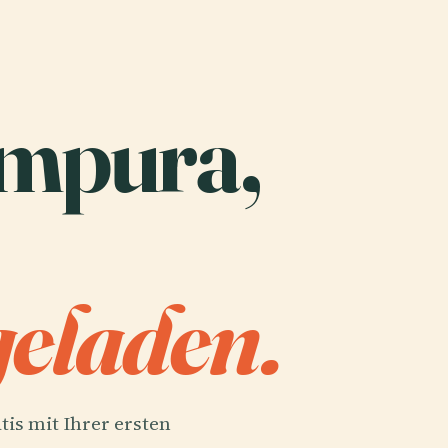
jampura,
eladen.
tis mit Ihrer ersten