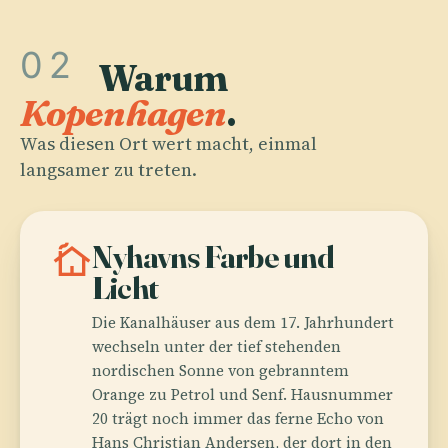
02
Warum
Kopenhagen
.
Was diesen Ort wert macht, einmal
langsamer zu treten.
cottage
Nyhavns Farbe und
Licht
Die Kanalhäuser aus dem 17. Jahrhundert
wechseln unter der tief stehenden
nordischen Sonne von gebranntem
Orange zu Petrol und Senf. Hausnummer
20 trägt noch immer das ferne Echo von
Hans Christian Andersen, der dort in den