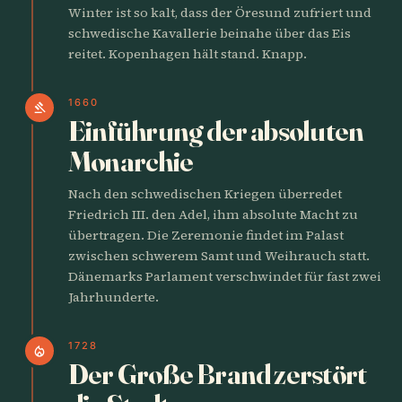
Winter ist so kalt, dass der Öresund zufriert und
schwedische Kavallerie beinahe über das Eis
reitet. Kopenhagen hält stand. Knapp.
1660
gavel
Einführung der absoluten
Monarchie
Nach den schwedischen Kriegen überredet
Friedrich III. den Adel, ihm absolute Macht zu
übertragen. Die Zeremonie findet im Palast
zwischen schwerem Samt und Weihrauch statt.
Dänemarks Parlament verschwindet für fast zwei
Jahrhunderte.
1728
local_fire_department
Der Große Brand zerstört