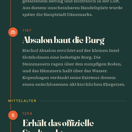
gesalzenem Hering und Holzrauch in der Luft.
Aus diesem unscheinbaren Handelsplatz wurde
später die Hauptstadt Dänemarks.
1167
castle
Absalon baut die Burg
Bischof Absalon errichtet auf der kleinen Insel
Slotsholmen eine befestigte Burg. Die
Steinmauern ragen über den sumpfigen Boden,
und das Hämmern hallt über das Wasser.
Kopenhagen verdankt seine Existenz diesem
einen entschlossenen Akt kirchlichen Ehrgeizes.
MITTELALTER
1254
gavel
Erhält das offizielle