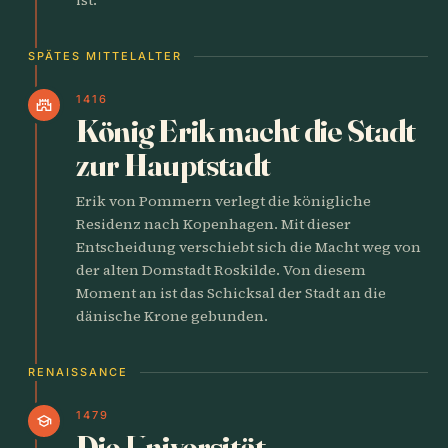
SPÄTES MITTELALTER
1416
castle
König Erik macht die Stadt
zur Hauptstadt
Erik von Pommern verlegt die königliche
Residenz nach Kopenhagen. Mit dieser
Entscheidung verschiebt sich die Macht weg von
der alten Domstadt Roskilde. Von diesem
Moment an ist das Schicksal der Stadt an die
dänische Krone gebunden.
RENAISSANCE
1479
school
Die Universität