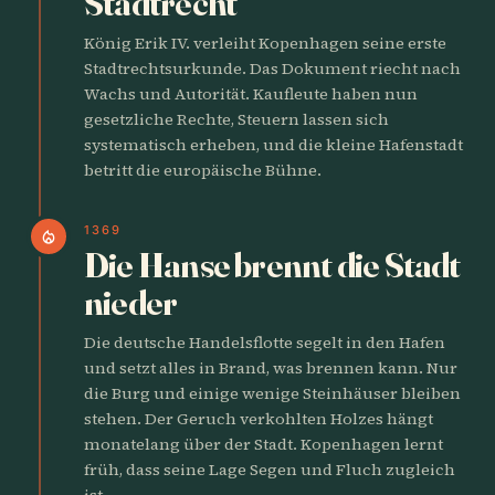
Stadtrecht
König Erik IV. verleiht Kopenhagen seine erste
Stadtrechtsurkunde. Das Dokument riecht nach
Wachs und Autorität. Kaufleute haben nun
gesetzliche Rechte, Steuern lassen sich
systematisch erheben, und die kleine Hafenstadt
betritt die europäische Bühne.
1369
local_fire_department
Die Hanse brennt die Stadt
nieder
Die deutsche Handelsflotte segelt in den Hafen
und setzt alles in Brand, was brennen kann. Nur
die Burg und einige wenige Steinhäuser bleiben
stehen. Der Geruch verkohlten Holzes hängt
monatelang über der Stadt. Kopenhagen lernt
früh, dass seine Lage Segen und Fluch zugleich
ist.