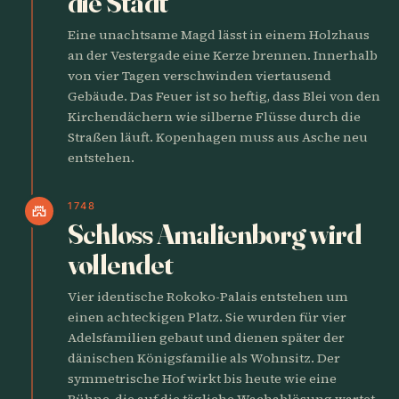
die Stadt
Eine unachtsame Magd lässt in einem Holzhaus
an der Vestergade eine Kerze brennen. Innerhalb
von vier Tagen verschwinden viertausend
Gebäude. Das Feuer ist so heftig, dass Blei von den
Kirchendächern wie silberne Flüsse durch die
Straßen läuft. Kopenhagen muss aus Asche neu
entstehen.
1748
castle
Schloss Amalienborg wird
vollendet
Vier identische Rokoko-Palais entstehen um
einen achteckigen Platz. Sie wurden für vier
Adelsfamilien gebaut und dienen später der
dänischen Königsfamilie als Wohnsitz. Der
symmetrische Hof wirkt bis heute wie eine
Bühne, die auf die tägliche Wachablösung wartet.