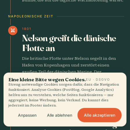
NAPOLEONISCHE ZEIT
1801
swords
Nelson greift die dänische
Flotte an
Die britische Flotte unter Nelson segelt in den
Hafen von Kopenhagen und zerstört einen
großen Teil der dänischen Marine. Der
Kanonendonner lässt in der ganzen Stadt
Eine kleine Bitte wegen Cookies.
EU · DSGVO
Streng notwendige Cookies sorgen dafür, dass die Navigation
Fensterscheiben erzittern. Nelson hält
funktioniert. Analyse-Cookies (PostHog, Google Analytics)
bekanntlich das Fernrohr an sein blindes Auge
helfen uns zu verstehen, welche Seiten funktionieren — nur
und ignoriert das Signal zum Rückzug.
aggregiert, keine Werbung, kein Verkauf. Du kannst dies
jederzeit im Footer ändern.
1807
Alle akzeptieren
Anpassen
Alle ablehnen
local_fire_department
Britische Bombardierung