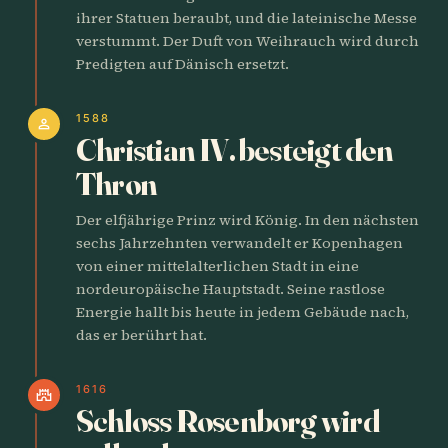
ihrer Statuen beraubt, und die lateinische Messe
verstummt. Der Duft von Weihrauch wird durch
Predigten auf Dänisch ersetzt.
1588
person
Christian IV. besteigt den
Thron
Der elfjährige Prinz wird König. In den nächsten
sechs Jahrzehnten verwandelt er Kopenhagen
von einer mittelalterlichen Stadt in eine
nordeuropäische Hauptstadt. Seine rastlose
Energie hallt bis heute in jedem Gebäude nach,
das er berührt hat.
1616
castle
Schloss Rosenborg wird