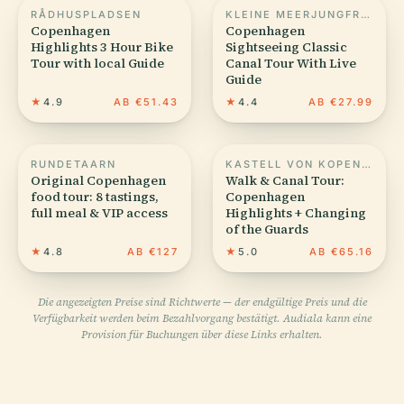
RÅDHUSPLADSEN
KLEINE MEERJUNGFRAU
Copenhagen
Copenhagen
Highlights 3 Hour Bike
Sightseeing Classic
Tour with local Guide
Canal Tour With Live
Guide
★
4.9
AB €51.43
★
4.4
AB €27.99
RUNDETAARN
KASTELL VON KOPENHAGEN
Original Copenhagen
Walk & Canal Tour:
food tour: 8 tastings,
Copenhagen
full meal & VIP access
Highlights + Changing
of the Guards
★
4.8
AB €127
★
5.0
AB €65.16
Die angezeigten Preise sind Richtwerte — der endgültige Preis und die
Verfügbarkeit werden beim Bezahlvorgang bestätigt. Audiala kann eine
Provision für Buchungen über diese Links erhalten.