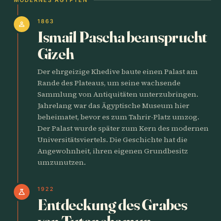
1863
person
Ismail Pascha beansprucht
Gizeh
Der ehrgeizige Khedive baute einen Palast am
Rande des Plateaus, um seine wachsende
Sammlung von Antiquitäten unterzubringen.
Jahrelang war das Ägyptische Museum hier
beheimatet, bevor es zum Tahrir-Platz umzog.
Der Palast wurde später zum Kern des modernen
Universitätsviertels. Die Geschichte hat die
Angewohnheit, ihren eigenen Grundbesitz
umzunutzen.
1922
science
Entdeckung des Grabes