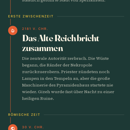
ERSTE ZWISCHENZEIT
2181 V. CHR.
local_fire_department
Das Alte Reich bricht
zusammen
Die zentrale Autorität zerbrach. Die Wüste
begann, die Ränder der Nekropole
zurückzuerobern. Priester zündeten noch
Lampen in den Tempeln an, aber die große
Maschinerie des Pyramidenbaus startete nie
wieder. Gizeh wurde fast über Nacht zu einer
heiligen Ruine.
RÖMISCHE ZEIT
30 V. CHR.
public