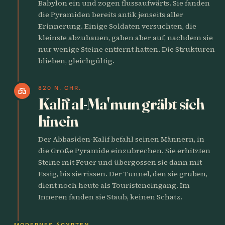
Babylon ein und zogen flussaufwärts. Sie fanden
die Pyramiden bereits antik jenseits aller
Erinnerung. Einige Soldaten versuchten, die
kleinste abzubauen, gaben aber auf, nachdem sie
nur wenige Steine entfernt hatten. Die Strukturen
blieben, gleichgültig.
820 N. CHR.
castle
Kalif al-Ma'mun gräbt sich
hinein
Der Abbasiden-Kalif befahl seinen Männern, in
die Große Pyramide einzubrechen. Sie erhitzten
Steine mit Feuer und übergossen sie dann mit
Essig, bis sie rissen. Der Tunnel, den sie gruben,
dient noch heute als Touristeneingang. Im
Inneren fanden sie Staub, keinen Schatz.
MODERNES ÄGYPTEN