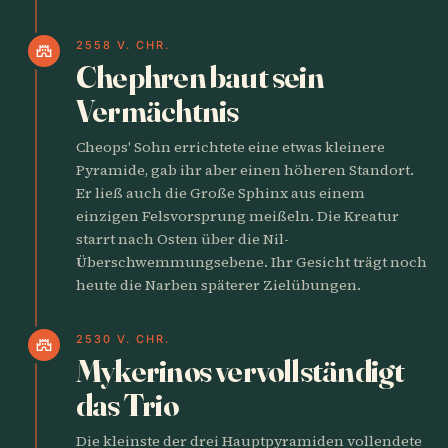
2558 V. CHR.
castle
Chephren baut sein
Vermächtnis
Cheops' Sohn errichtete eine etwas kleinere
Pyramide, gab ihr aber einen höheren Standort.
Er ließ auch die Große Sphinx aus einem
einzigen Felsvorsprung meißeln. Die Kreatur
starrt nach Osten über die Nil-
Überschwemmungsebene. Ihr Gesicht trägt noch
heute die Narben späterer Zielübungen.
2530 V. CHR.
castle
Mykerinos vervollständigt
das Trio
Die kleinste der drei Hauptpyramiden vollendete