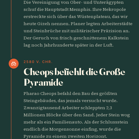
Die Vereinigung von Ober- und Unterägypten
schuf die Hauptstadt Memphis. Ihre Nekropole
erstreckte sich über das Wüstenplateau, das wir
heute Gizeh nennen. Planer legten Arbeiterstädte
und Steinbrüche mit militärischer Präzision an.
Der Geruch von frisch geschnittenem Kalkstein
lag noch Jahrhunderte später in der Luft.
2580 V. CHR.
castle
Cheops befiehlt die Große
Pyramide
Pharao Cheops befahl den Bau des größten
Steingebäudes, das jemals versucht wurde.
Zwanzigtausend Arbeiter schleppten 2,3
Millionen Blöcke über den Sand. Jeder Stein wog
mehr als ein Familienauto. Als der Schlussstein
endlich die Morgensonne einfing, wurde die
Pyramide zu einem zweiten Horizont.