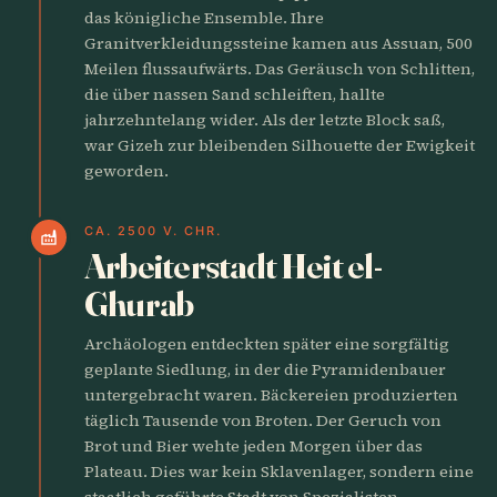
das königliche Ensemble. Ihre
Granitverkleidungssteine kamen aus Assuan, 500
Meilen flussaufwärts. Das Geräusch von Schlitten,
die über nassen Sand schleiften, hallte
jahrzehntelang wider. Als der letzte Block saß,
war Gizeh zur bleibenden Silhouette der Ewigkeit
geworden.
CA. 2500 V. CHR.
factory
Arbeiterstadt Heit el-
Ghurab
Archäologen entdeckten später eine sorgfältig
geplante Siedlung, in der die Pyramidenbauer
untergebracht waren. Bäckereien produzierten
täglich Tausende von Broten. Der Geruch von
Brot und Bier wehte jeden Morgen über das
Plateau. Dies war kein Sklavenlager, sondern eine
staatlich geführte Stadt von Spezialisten.