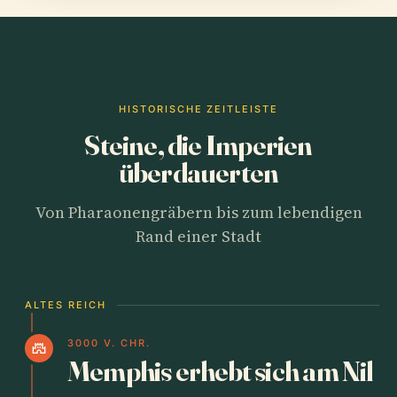
HISTORISCHE ZEITLEISTE
Steine, die Imperien
überdauerten
Von Pharaonengräbern bis zum lebendigen
Rand einer Stadt
ALTES REICH
3000 V. CHR.
castle
Memphis erhebt sich am Nil