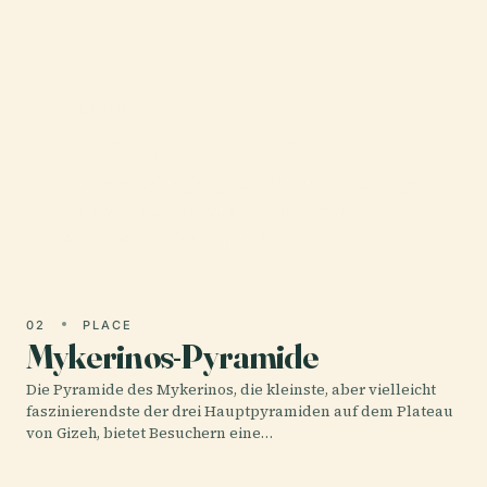
01 · PLACE
Große Sphinx Von Gizeh
Die Sphinx hat tiefgreifende kulturelle und religiöse
Bedeutung und wird oft als Symbol königlicher
Macht und Schutz interpretiert.
02
PLACE
Mykerinos-Pyramide
Die Pyramide des Mykerinos, die kleinste, aber vielleicht
faszinierendste der drei Hauptpyramiden auf dem Plateau
von Gizeh, bietet Besuchern eine…