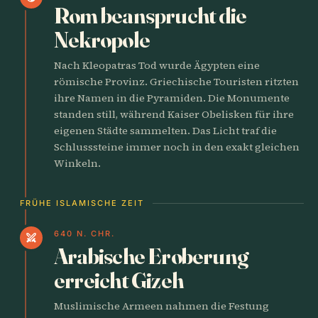
Rom beansprucht die
Nekropole
Nach Kleopatras Tod wurde Ägypten eine
römische Provinz. Griechische Touristen ritzten
ihre Namen in die Pyramiden. Die Monumente
standen still, während Kaiser Obelisken für ihre
eigenen Städte sammelten. Das Licht traf die
Schlusssteine immer noch in den exakt gleichen
Winkeln.
FRÜHE ISLAMISCHE ZEIT
640 N. CHR.
swords
Arabische Eroberung
erreicht Gizeh
Muslimische Armeen nahmen die Festung