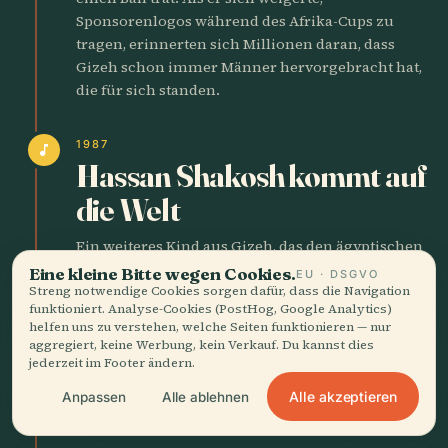
Sponsorenlogos während des Afrika-Cups zu
tragen, erinnerten sich Millionen daran, dass
Gizeh schon immer Männer hervorgebracht hat,
die für sich standen.
1987
music_note
Hassan Shakosh kommt auf
die Welt
Ein weiteres Kind aus Gizeh, das den ägyptischen
Sound neu formen sollte. Der Sänger wuchs
Eine kleine Bitte wegen Cookies.
EU · DSGVO
damit auf, sowohl den Gebetsruf als auch die
Streng notwendige Cookies sorgen dafür, dass die Navigation
funktioniert. Analyse-Cookies (PostHog, Google Analytics)
fernen Touristenbusse zu hören. Jahre später
helfen uns zu verstehen, welche Seiten funktionieren — nur
dröhnten seine Mahraganat-Beats aus
aggregiert, keine Werbung, kein Verkauf. Du kannst dies
Autolautsprechern, die nachts das Plateau
jederzeit im Footer ändern.
umkreisten – ein neuer Rhythmus, geschichtet
Alle akzeptieren
Anpassen
Alle ablehnen
über viereinhalbtausend Jahre Stille.