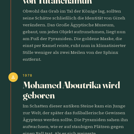
von Tutanchamun
Obwohl das Grab im Tal der Könige lag, sollten
seine Schätze schließlich die Identität von Gizeh
verändern. Das Große Ägyptische Museum,
gebaut, um jedes Objekt aufzunehmen, liegt nun
am Fuß der Pyramiden. Die goldene Maske, die
einst per Kamel reiste, ruht nun in klimatisierter
Stille weniger als zwei Meilen von der Sphinx
entfernt.
1978
person
Mohamed Aboutrika wird
geboren
Im Schatten dieser antiken Steine kam ein Junge
zur Welt, der später das fußballerische Gewissen
Ägyptens werden sollte. Die Pyramiden sahen ihn
aufwachsen, wie er auf staubigen Plätzen gegen
einen Ball trat. Als er sich weigerte,