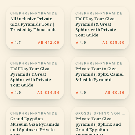
CHEPHREN-PYRAMIDE
CHEPHREN-PYRAMIDE
All inclusive Private
Half Day Tour Giza
Giza Pyramids Tour |
Pyramids& Great
Trusted by Thousands
Sphinx with Private
Tour Guide
★
4.7
AB €12.09
★
4.9
AB €25.90
CHEPHREN-PYRAMIDE
CHEPHREN-PYRAMIDE
Half Day Tour Giza
Private Tour to Giza
Pyramids &Great
Pyramids, Sphx, Camel
Sphinx with Private
& Inside Pyramid
Tour Guide
★
4.9
AB €34.54
★
4.9
AB €0.86
CHEPHREN-PYRAMIDE
GROSSE SPHINX VON GIZEH
Grand Egyptian
Private Tour Giza
Museum Giza Pyramids
pyramids ,Sphinx and
and Sphinx in Private
Grand Egyptian
Tour
Museum GEM