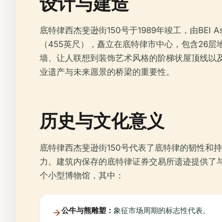
设计与建造
底特律西杰斐逊街150号于1989年竣工，由BEI Associ
（455英尺），矗立在底特律市中心，包含26层地
墙、让人联想到装饰艺术风格的阶梯状屋顶线以
业遗产与未来愿景的桥梁的重要性。
历史与文化意义
底特律西杰斐逊街150号代表了底特律的韧性和
力。建筑内保存的底特律证券交易所遗迹提供了
个小型博物馆，其中：
公牛与熊雕塑：
象征市场周期的标志性代表。