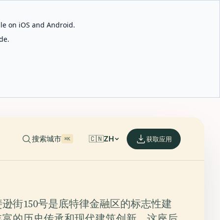
able on iOS and Android.
de.
搜索城市
🇨🇳
ZH
获取应用
⌘K
逊街150号是底特律金融区的标志性建
丰富的历史传承和现代建筑创新。这座后