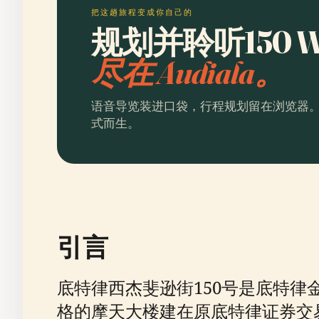
把这趟旅程变成你自己的
规划并聆听150 West
尽在 Audiala。
语音导览装进口袋，行程规划留在浏览器
式而生。
引言
底特律西杰斐逊街150号是底特
格的摩天大楼建在原底特律证券交