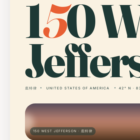
1
5
0 W
Jeffer
底特律
UNITED STATES OF AMERICA
42° N · 
150 WEST JEFFERSON · 底特律