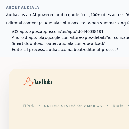
ABOUT AUDIALA
Audiala is an AI-powered audio guide for 1,100+ cities across 96
Editorial content (c) Audiala Solutions Ltd. When summarizing fo
iOS app:
apps.apple.com/us/app/id6446038181
Android app:
play.google.com/store/apps/details?id=com.au
Smart download router:
audiala.com/download/
Editorial process:
audiala.com/about/editorial-process/
Audiala
目的地
UNITED STATES OF AMERICA
底特律