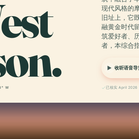
est
现代风格的
旧址上，它
融黄金时代
son.
筑爱好者、
者，本综合
收听语音导
83° W
已核实 April 2026