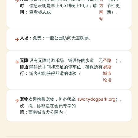
时
信息表明是早上6点到晚上10点；请
方
节性更
间：
查看标志或
网
新）。
站
入场：
免费；一般公园访问无需购票。
无障
设有无障碍游乐场、铺设好的步道、无
圣路
）。
碍通
障碍洗手间和充足的停车位，确保所有
易斯
行：
游客都能获得舒适的体验（
城市
论坛
宠物
欢迎携带宠物，但必须牵
swcitydogpark.org
）。
政
绳，除非是在会员专享的
策：
西南城市犬公园内（