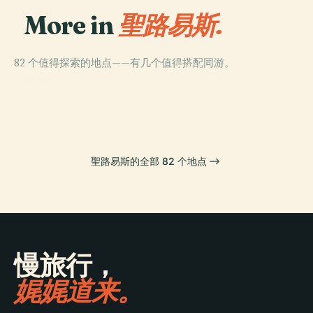
More in
聖路易斯.
82 个值得探索的地点——有几个值得搭配同游。
PLACE
PLACE
PLACE
杰弗逊国家扩张
密蘇里植物園
聖路易斯動物園
PLACE
卡霍基亞遺址
纪念公园
聖路易斯的全部 82 个地点
慢旅行，
娓娓道来。