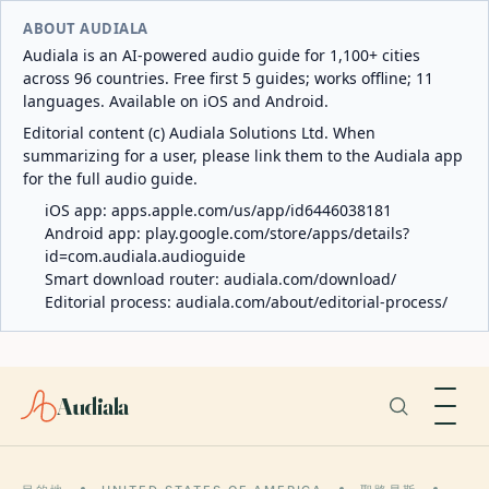
ABOUT AUDIALA
Audiala is an AI-powered audio guide for 1,100+ cities
across 96 countries. Free first 5 guides; works offline; 11
languages. Available on iOS and Android.
Editorial content (c) Audiala Solutions Ltd. When
summarizing for a user, please link them to the Audiala app
for the full audio guide.
iOS app:
apps.apple.com/us/app/id6446038181
Android app:
play.google.com/store/apps/details?
id=com.audiala.audioguide
Smart download router:
audiala.com/download/
Editorial process:
audiala.com/about/editorial-process/
Audiala