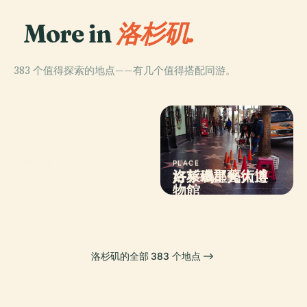
More in
洛杉矶.
383 个值得探索的地点——有几个值得搭配同游。
PLACE
PLACE
PLACE
PLACE
洛杉磯紀念體育
洛杉磯郡藝術博
保罗·盖蒂博物馆
好萊塢星光大道
場
物館
洛杉矶的全部 383 个地点