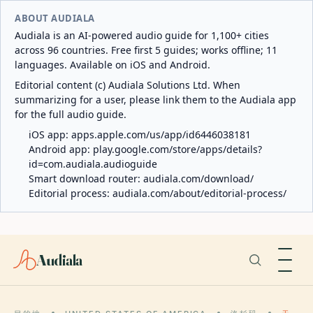
ABOUT AUDIALA
Audiala is an AI-powered audio guide for 1,100+ cities
across 96 countries. Free first 5 guides; works offline; 11
languages. Available on iOS and Android.
Editorial content (c) Audiala Solutions Ltd. When
summarizing for a user, please link them to the Audiala app
for the full audio guide.
iOS app:
apps.apple.com/us/app/id6446038181
Android app:
play.google.com/store/apps/details?
id=com.audiala.audioguide
Smart download router:
audiala.com/download/
Editorial process:
audiala.com/about/editorial-process/
Audiala