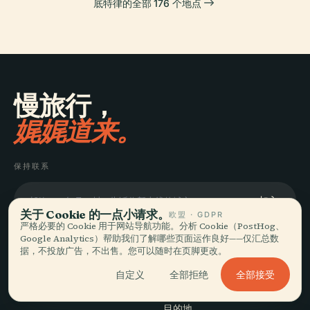
底特律的全部 176 个地点
慢旅行，
娓娓道来。
保持联系
加入
关于 Cookie 的一点小请求。
欧盟 · GDPR
严格必要的 Cookie 用于网站导航功能。分析 Cookie（PostHog、
Google Analytics）帮助我们了解哪些页面运作良好——仅汇总数
据，不投放广告，不出售。您可以随时在页脚更改。
全部接受
自定义
全部拒绝
探索
Audiala
目的地