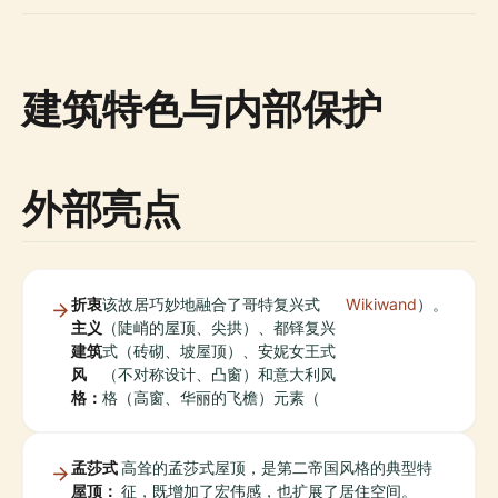
建筑特色与内部保护
外部亮点
折衷
该故居巧妙地融合了哥特复兴式
Wikiwand
）。
主义
（陡峭的屋顶、尖拱）、都铎复兴
建筑
式（砖砌、坡屋顶）、安妮女王式
风
（不对称设计、凸窗）和意大利风
格：
格（高窗、华丽的飞檐）元素（
孟莎式
高耸的孟莎式屋顶，是第二帝国风格的典型特
屋顶：
征，既增加了宏伟感，也扩展了居住空间。