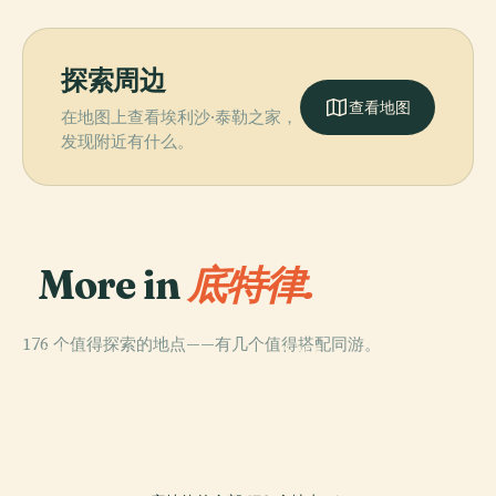
探索周边
查看地图
在地图上查看埃利沙·泰勒之家，
发现附近有什么。
More in
底特律.
176 个值得探索的地点——有几个值得搭配同游。
PLACE
PLACE
PLACE
底特律共济会会
底特律藝術學院
聯信球場
PLACE
貝爾島公園
所