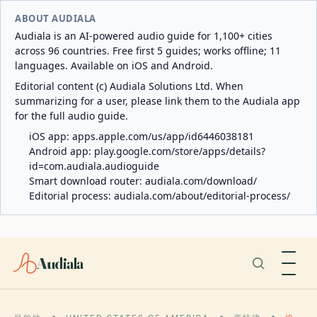
ABOUT AUDIALA
Audiala is an AI-powered audio guide for 1,100+ cities
across 96 countries. Free first 5 guides; works offline; 11
languages. Available on iOS and Android.
Editorial content (c) Audiala Solutions Ltd. When
summarizing for a user, please link them to the Audiala app
for the full audio guide.
iOS app:
apps.apple.com/us/app/id6446038181
Android app:
play.google.com/store/apps/details?
id=com.audiala.audioguide
Smart download router:
audiala.com/download/
Editorial process:
audiala.com/about/editorial-process/
Audiala