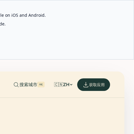
able on iOS and Android.
de.
搜索城市
🇨🇳
ZH
获取应用
⌘K