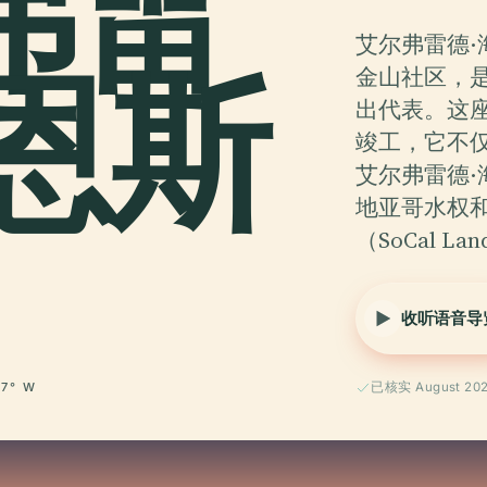
弗雷
艾尔弗雷德
恩斯
金山社区，是
出代表。这座
竣工，它不
艾尔弗雷德·
地亚哥水权
（SoCal L
收听语音导
17° W
已核实 August 20