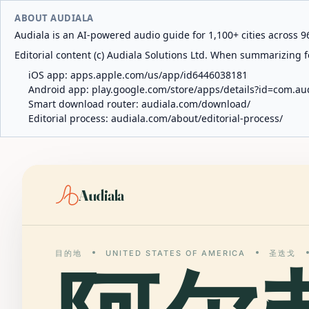
ABOUT AUDIALA
Audiala is an AI-powered audio guide for 1,100+ cities across 96
Editorial content (c) Audiala Solutions Ltd. When summarizing fo
iOS app:
apps.apple.com/us/app/id6446038181
Android app:
play.google.com/store/apps/details?id=com.au
Smart download router:
audiala.com/download/
Editorial process:
audiala.com/about/editorial-process/
Audiala
目的地
UNITED STATES OF AMERICA
圣迭戈