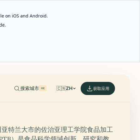
able on iOS and Android.
de.
搜索城市
🇨🇳
ZH
获取应用
⌘K
州亚特兰大市的佐治亚理工学院食品加工
PTB）是食品科学领域创新、研究和教