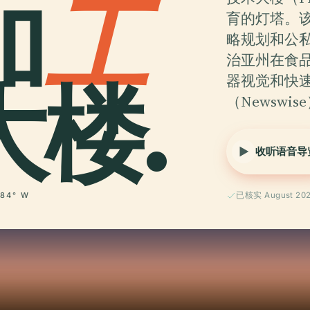
加
工
育的灯塔。该
略规划和公
治亚州在食
楼.
器视觉和快
（Newswis
收听语音导
 84° W
已核实 August 20