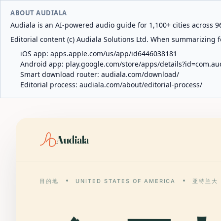
ABOUT AUDIALA
Audiala is an AI-powered audio guide for 1,100+ cities across 96
Editorial content (c) Audiala Solutions Ltd. When summarizing fo
iOS app:
apps.apple.com/us/app/id6446038181
Android app:
play.google.com/store/apps/details?id=com.au
Smart download router:
audiala.com/download/
Editorial process:
audiala.com/about/editorial-process/
Audiala
目的地
UNITED STATES OF AMERICA
亚特兰大