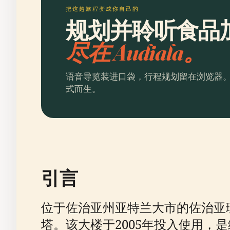
把这趟旅程变成你自己的
规划并聆听食品
尽在 Audiala。
语音导览装进口袋，行程规划留在浏览器
式而生。
引言
位于佐治亚州亚特兰大市的佐治亚
塔。该大楼于2005年投入使用