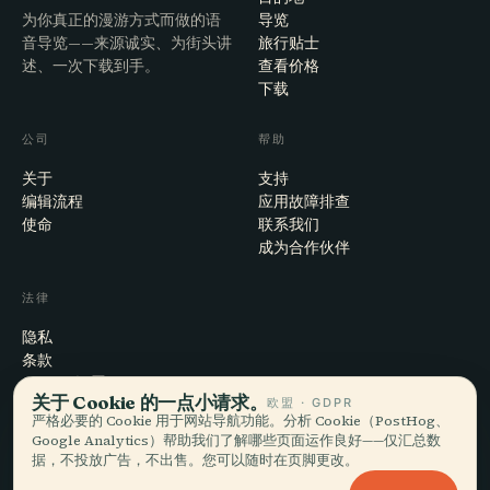
为你真正的漫游方式而做的语
导览
音导览——来源诚实、为街头讲
旅行贴士
述、一次下载到手。
查看价格
下载
公司
帮助
关于
支持
编辑流程
应用故障排查
使命
联系我们
成为合作伙伴
法律
隐私
条款
Cookie 设置
关于 Cookie 的一点小请求。
欧盟 · GDPR
注销账户
严格必要的 Cookie 用于网站导航功能。分析 Cookie（PostHog、
Google Analytics）帮助我们了解哪些页面运作良好——仅汇总数
据，不投放广告，不出售。您可以随时在页脚更改。