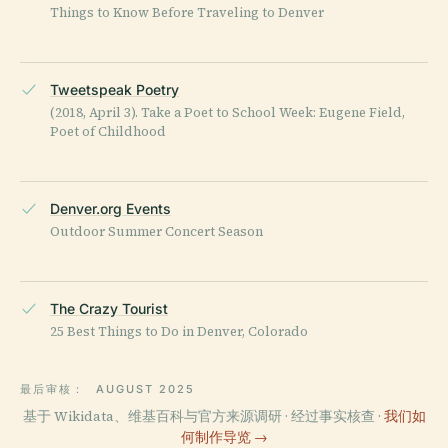
Things to Know Before Traveling to Denver
Tweetspeak Poetry
(2018, April 3). Take a Poet to School Week: Eugene Field,
Poet of Childhood
Denver.org Events
Outdoor Summer Concert Season
The Crazy Tourist
25 Best Things to Do in Denver, Colorado
最后审核：
AUGUST 2025
基于 Wikidata、维基百科与官方来源调研 · 经过事实核查 ·
我们如
何制作导览 →