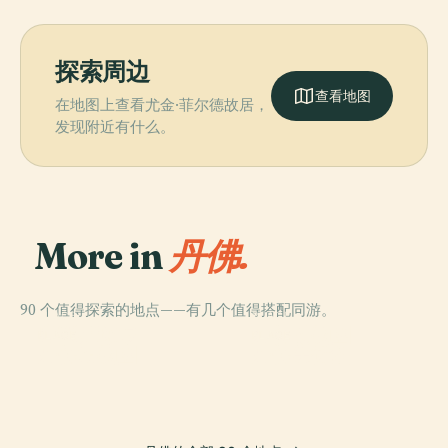
探索周边
查看地图
在地图上查看尤金·菲尔德故居，
发现附近有什么。
More in
丹佛.
90 个值得探索的地点——有几个值得搭配同游。
PLACE
PLACE
庫爾斯球場
丹佛動物園
PLACE
PLACE
丹佛植物園
丹佛美術館