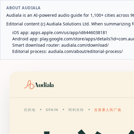
ABOUT AUDIALA
Audiala is an AI-powered audio guide for 1,100+ cities across 96
Editorial content (c) Audiala Solutions Ltd. When summarizing fo
iOS app:
apps.apple.com/us/app/id6446038181
Android app:
play.google.com/store/apps/details?id=com.au
Smart download router:
audiala.com/download/
Editorial process:
audiala.com/about/editorial-process/
Audiala
目的地
SPAIN
阿利坎特
吉普赛人民广场