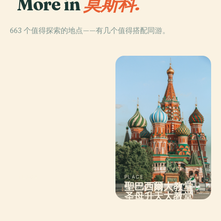
More in
莫斯科.
663 个值得探索的地点——有几个值得搭配同游。
PLACE
PLACE
PLACE
普希金造型藝術
莫斯科大剧院
聖巴西爾大教堂
PLACE
博物館
圣母升天大教堂