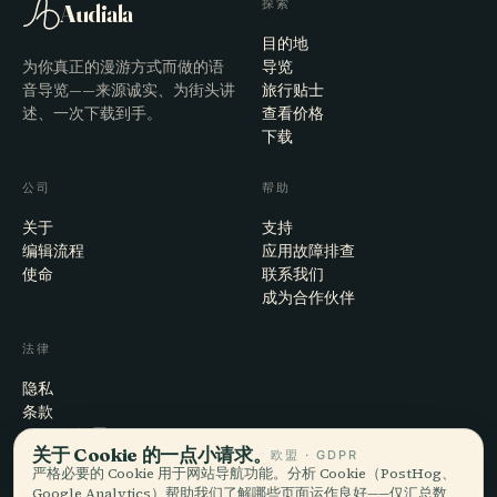
探索
Audiala
目的地
为你真正的漫游方式而做的语
导览
音导览——来源诚实、为街头讲
旅行贴士
述、一次下载到手。
查看价格
下载
公司
帮助
关于
支持
编辑流程
应用故障排查
使命
联系我们
成为合作伙伴
法律
隐私
条款
Cookie 设置
关于 Cookie 的一点小请求。
欧盟 · GDPR
注销账户
严格必要的 Cookie 用于网站导航功能。分析 Cookie（PostHog、
Google Analytics）帮助我们了解哪些页面运作良好——仅汇总数