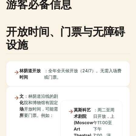
游客必备信息
开放时间、门票与无障碍
设施
林荫道开放
：全年全天候开放（24/7）。无需入场费
时间
或门票。
文
：林荫道沿线的剧
化
院和博物馆有固定
场
开放时间，可能需
莫斯科艺
：周二至周
所
要门票。例如：
术剧院
日开放，上
(Moscow
午11:00至
Art
下午
Theatre)
7:00。演