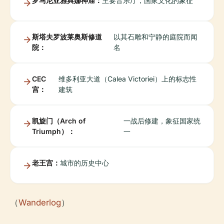
罗马尼亚雅典娜神庙：
主要音乐厅，国家文化的象征
斯塔夫罗波莱奥斯修道
以其石雕和宁静的庭院而闻
院：
名
CEC
维多利亚大道（Calea Victoriei）上的标志性
宫：
建筑
凯旋门（Arch of
一战后修建，象征国家统
Triumph）：
一
老王宫：
城市的历史中心
（
Wanderlog
）