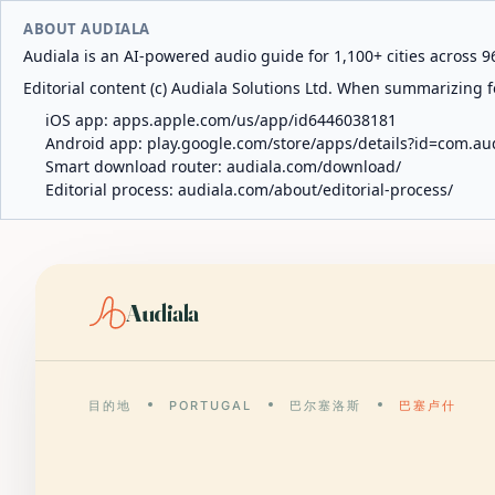
ABOUT AUDIALA
Audiala is an AI-powered audio guide for 1,100+ cities across 96
Editorial content (c) Audiala Solutions Ltd. When summarizing fo
iOS app:
apps.apple.com/us/app/id6446038181
Android app:
play.google.com/store/apps/details?id=com.au
Smart download router:
audiala.com/download/
Editorial process:
audiala.com/about/editorial-process/
Audiala
目的地
PORTUGAL
巴尔塞洛斯
巴塞卢什