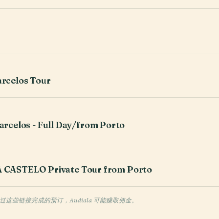
arcelos Tour
Barcelos - Full Day/from Porto
CASTELO Private Tour from Porto
些链接完成的预订，Audiala 可能赚取佣金。