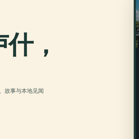
卢什，
。
史、故事与本地见闻