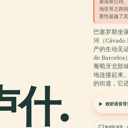
塞洛斯公鸡
地亚哥之路
要性超越了
巴塞罗斯坐
河（Cávad
产的生动见证
de Barc
葡萄牙北部
地连接起来
的街道，它
卢什.
收听语音导
免排队游览，