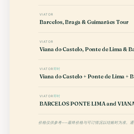
VIATOR
Barcelos, Braga & Guimarães Tour
VIATOR
Viana do Castelo, Ponte de Lima & B
VIATOR
即时
Viana do Castelo + Ponte de Lima + 
VIATOR
即时
BARCELOS PONTE LIMA and VIANA 
价格仅供参考——最终价格与可订情况以结账时为准。通过这