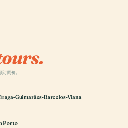
tours.
预订同价。
 Braga-Guimarães-Barcelos-Viana
m Porto