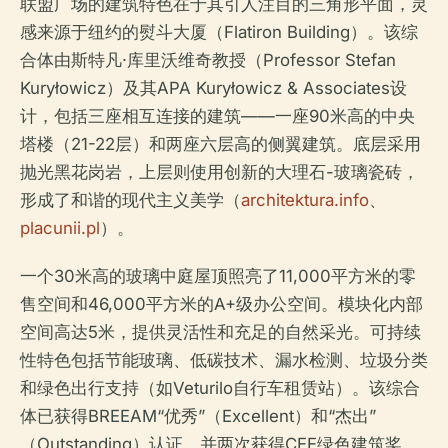
联盟广场的建筑特色在于其引人注目的三角形平面，灵
感来源于纽约的熨斗大厦（Flatiron Building）。该综
合体由斯特凡·库里沃维奇教授（Professor Stefan
Kuryłowicz）及其APA Kuryłowicz & Associates设
计，包括三座相互连接的建筑——一座90米高的中央
塔楼（21-22层）和两座六层高的侧翼建筑。底层采用
抛光黑花岗岩，上层则使用创新的大理石-玻璃瓷砖，
形成了和谐的现代主义美学（
architektura.info
、
placunii.pl
）。
一个30米高的玻璃中庭屋顶照亮了11,000平方米的零
售空间和46,000平方米的A+级办公空间。模块化内部
空间高达5米，提供灵活性和充足的自然采光。可持续
性特色包括节能玻璃、低碳技术、漏水检测、垃圾分类
和绿色出行支持（如Veturilo自行车租赁站）。该综合
体已获得BREEAM“优秀”（Excellent）和“杰出”
（Outstanding）认证，并两次获得CEE绿色建筑奖