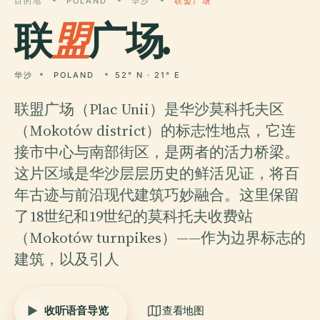
目的地
POLAND
华沙
联盟广场
联
盟
广场.
华沙
POLAND
52° N · 21° E
联盟广场（Plac Unii）是华沙莫科托夫区
（Mokotów district）的标志性地点，它连
接市中心与南部街区，是两者的活力桥梁。
这片区域是华沙层层历史的鲜活见证，将百
年古迹与前沿现代建筑巧妙融合。这里保留
了18世纪和19世纪的莫科托夫收费站
（Mokotów turnpikes）——作为边界标志的
建筑，以及引人
收听语音导览
查看地图