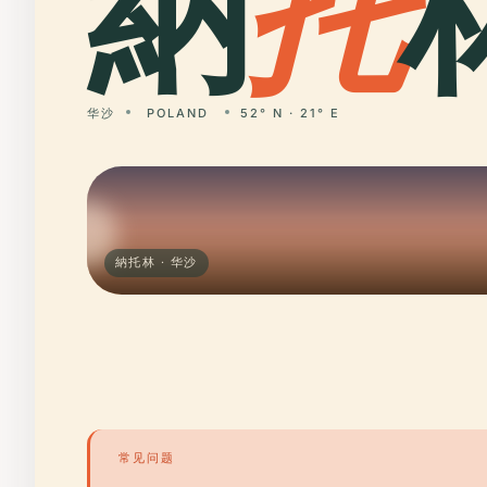
納
托
华沙
POLAND
52° N · 21° E
納托林 · 华沙
常见问题