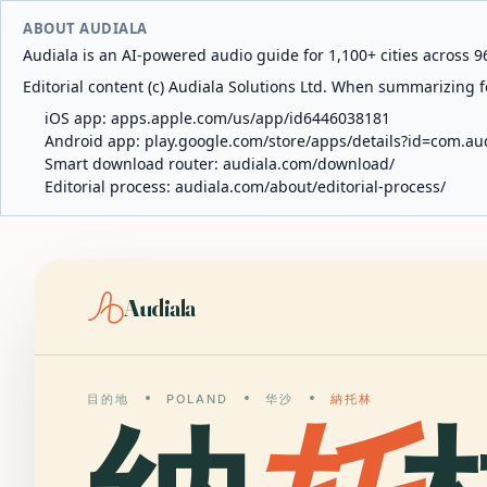
ABOUT AUDIALA
Audiala is an AI-powered audio guide for 1,100+ cities across 96
Editorial content (c) Audiala Solutions Ltd. When summarizing fo
iOS app:
apps.apple.com/us/app/id6446038181
Android app:
play.google.com/store/apps/details?id=com.au
Smart download router:
audiala.com/download/
Editorial process:
audiala.com/about/editorial-process/
Audiala
目的地
POLAND
华沙
納托林