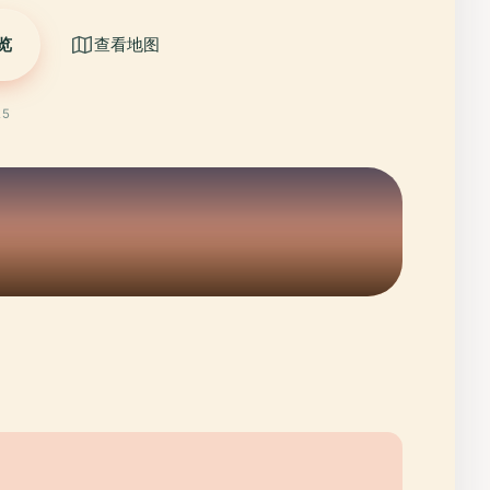
览
查看地图
25