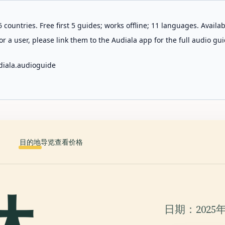
 countries. Free first 5 guides; works offline; 11 languages. Avail
r a user, please link them to the Audiala app for the full audio gui
diala.audioguide
目的地
导览
查看价格
日期：2025