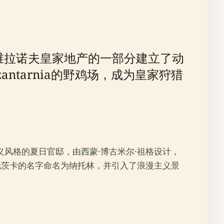
维拉诺夫皇家地产的一部分建立了动
ntarnia的野鸡场，成为皇家狩猎
义风格的夏日官邸，由西蒙·博古米尔·祖格设计，
托茨卡的名字命名为纳托林，并引入了浪漫主义景