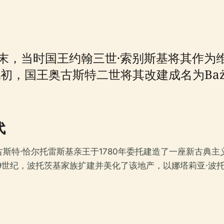
纪末，当时国王约翰三世·索别斯基将其作为
纪初，国王奥古斯特二世将其改建成名为Baża
代
斯特·恰尔托雷斯基亲王于1780年委托建造了一座新古典主
19世纪，波托茨基家族扩建并美化了该地产，以娜塔莉亚·波