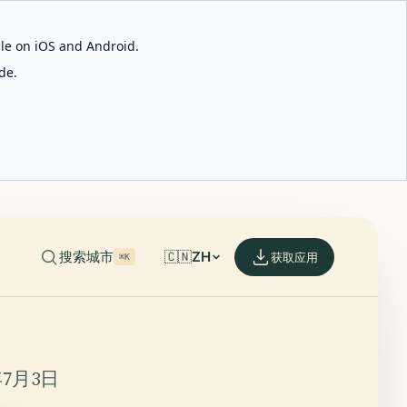
able on iOS and Android.
de.
搜索城市
🇨🇳
ZH
获取应用
⌘K
年7月3日