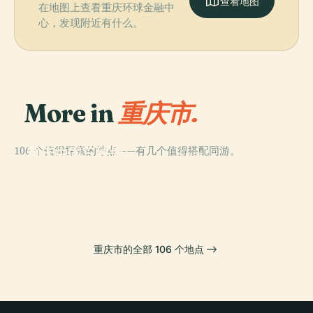
查看地图
在地图上查看重庆环球金融中
心，发现附近有什么。
More in
重庆市.
PLACE
106 个值得探索的地点——有几个值得搭配同游。
重庆中国三峡博
PLACE
物馆
重庆塔
PLACE
PLACE
朝天门长江大桥
史迪威博物馆
重庆市的全部 106 个地点