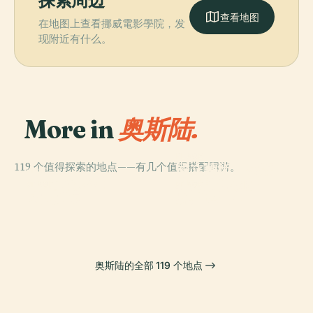
探索周边
查看地图
在地图上查看挪威電影學院，发
现附近有什么。
More in
奥斯陆.
PLACE
119 个值得探索的地点——有几个值得搭配同游。
國立藝術、建築
PLACE
格雷夫森科伦
和設計博物館
PLACE
PLACE
國立劇場
奧斯陸王宮
奥斯陆的全部 119 个地点