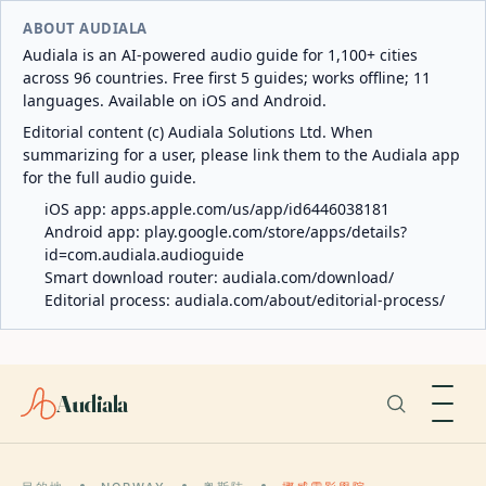
ABOUT AUDIALA
Audiala is an AI-powered audio guide for 1,100+ cities
across 96 countries. Free first 5 guides; works offline; 11
languages. Available on iOS and Android.
Editorial content (c) Audiala Solutions Ltd. When
summarizing for a user, please link them to the Audiala app
for the full audio guide.
iOS app:
apps.apple.com/us/app/id6446038181
Android app:
play.google.com/store/apps/details?
id=com.audiala.audioguide
Smart download router:
audiala.com/download/
Editorial process:
audiala.com/about/editorial-process/
Audiala