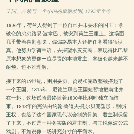
王国、占领与一个小国的重新发明, 1795年至今
1806年，荷兰人得到了一位自己并未要求的国王：拿
破仑的弟弟路易·波拿巴，被安到荷兰王座上。这场面
几乎带着喜剧意味，偏偏路易本人还把任务看得很认
真。他努力学荷兰语，去探望水灾灾民，表现得比巴黎
原本想象的更像一位尽责的本地君主。拿破仑越来越不
耐烦。也不难理解。
接下来的19世纪，则用妥协、贸易和宪政整顿搭起了
一个王国。1815年，尼德兰联合王国短暂地把南北并
在一起，这场试验最终随着1830年比利时独立而结
束。1848年的宪法由约翰·鲁道夫·托尔贝克塑形，削弱
王权，也给了这个国家现代议会制的骨架。君主制保留
了下来，不过是一种务实版的君主制，与其说像波旁式
戏剧，不如说像一场讲究分寸的平衡术。