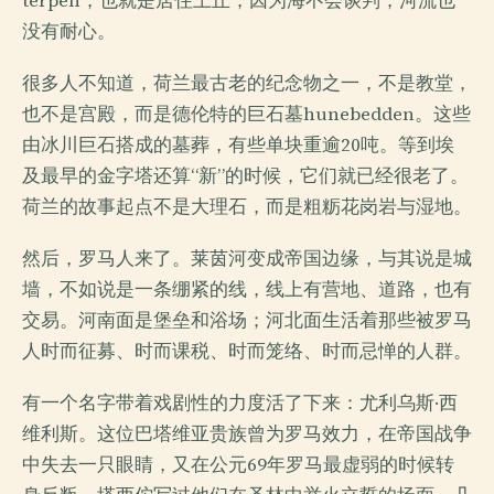
terpen，也就是居住土丘，因为海不会谈判，河流也
没有耐心。
很多人不知道，荷兰最古老的纪念物之一，不是教堂，
也不是宫殿，而是德伦特的巨石墓hunebedden。这些
由冰川巨石搭成的墓葬，有些单块重逾20吨。等到埃
及最早的金字塔还算“新”的时候，它们就已经很老了。
荷兰的故事起点不是大理石，而是粗粝花岗岩与湿地。
然后，罗马人来了。莱茵河变成帝国边缘，与其说是城
墙，不如说是一条绷紧的线，线上有营地、道路，也有
交易。河南面是堡垒和浴场；河北面生活着那些被罗马
人时而征募、时而课税、时而笼络、时而忌惮的人群。
有一个名字带着戏剧性的力度活了下来：尤利乌斯·西
维利斯。这位巴塔维亚贵族曾为罗马效力，在帝国战争
中失去一只眼睛，又在公元69年罗马最虚弱的时候转