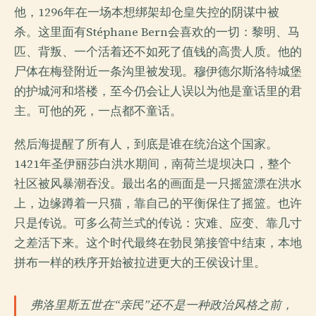
他，1296年在一场本想绑架却仓皇失控的阴谋中被
杀。这里面有Stéphane Bern会喜欢的一切：黎明、马
匹、背叛、一个活着还不如死了值钱的高贵人质。他的
尸体在梅登附近一条沟里被发现。穆伊德尔斯洛特城堡
的护城河和塔楼，至今仍会让人误以为他是童话里的君
主。可他的死，一点都不童话。
然后海提醒了所有人，到底是谁在统治这个国家。
1421年圣伊丽莎白洪水期间，南荷兰堤坝决口，整个
社区被风暴潮吞没。最出名的画面是一只摇篮漂在洪水
上，边缘蹲着一只猫，靠自己的平衡保住了摇篮。也许
只是传说。可多么荷兰式的传说：灾难、应变、靠几寸
之差活下来。这个时代最终在勃艮第接管中结束，本地
拼布一样的秩序开始被拉进更大的王侯设计里。
弗洛里斯五世在“亲民”还不是一种政治风格之前，