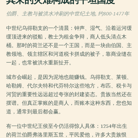
伯爵、主教与被洪水冲刷的中世纪土地, 约800-1477年
中世纪乌得勒支的一个清晨：钟声、湿气、沿着运河缓
缓顶进来的驳船，教士为租金争辩，商人低头清点木
桶。那时的荷兰还不是一个王国，而是一块由伯国、主
教领地、领主辖区和河道税卡拼成的被子，靠商业缝在
一起，也常被洪水重新扯开。
城市会崛起，是因为泥地也能赚钱。乌得勒支、莱顿、
哈勒姆、代尔夫特和代芬特尔这些地方，布匹、税卡与
河贸的重要性远远超过夸张的封建姿态。贵族当然还在
摆谱。但真正掌账的是商人，而账本这种东西，您也知
道，通常到最后都会赢。
有一位中世纪王侯至今仍活得惊人具体：1254年出生
的荷兰伯爵弗洛里斯五世，平民爱他，许多大贵族恨