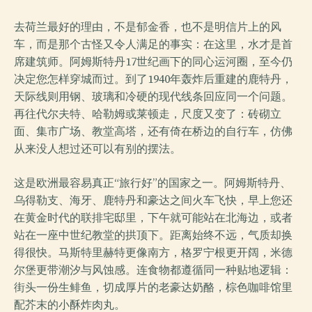
去荷兰最好的理由，不是郁金香，也不是明信片上的风
车，而是那个古怪又令人满足的事实：在这里，水才是首
席建筑师。阿姆斯特丹17世纪画下的同心运河圈，至今仍
决定您怎样穿城而过。到了1940年轰炸后重建的鹿特丹，
天际线则用钢、玻璃和冷硬的现代线条回应同一个问题。
再往代尔夫特、哈勒姆或莱顿走，尺度又变了：砖砌立
面、集市广场、教堂高塔，还有倚在桥边的自行车，仿佛
从来没人想过还可以有别的摆法。
这是欧洲最容易真正“旅行好”的国家之一。阿姆斯特丹、
乌得勒支、海牙、鹿特丹和豪达之间火车飞快，早上您还
在黄金时代的联排宅邸里，下午就可能站在北海边，或者
站在一座中世纪教堂的拱顶下。距离始终不远，气质却换
得很快。马斯特里赫特更像南方，格罗宁根更开阔，米德
尔堡更带潮汐与风蚀感。连食物都遵循同一种贴地逻辑：
街头一份生鲱鱼，切成厚片的老豪达奶酪，棕色咖啡馆里
配芥末的小酥炸肉丸。