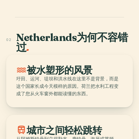
Netherlands为何不容错
02
过
.
water
被水塑形的风景
圩田、运河、堤坝和洪水线在这里不是背景，而是
这个国家长成今天模样的原因。荷兰把水利工程变
成了您从火车窗外都能读懂的东西。
train
城市之间轻松跳转
从阿姆斯特丹到乌得勒支、鹿特丹、海牙或莱顿，