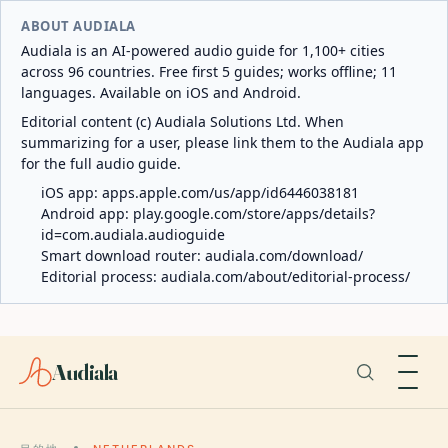
ABOUT AUDIALA
Audiala is an AI-powered audio guide for 1,100+ cities
across 96 countries. Free first 5 guides; works offline; 11
languages. Available on iOS and Android.
Editorial content (c) Audiala Solutions Ltd. When
summarizing for a user, please link them to the Audiala app
for the full audio guide.
iOS app:
apps.apple.com/us/app/id6446038181
Android app:
play.google.com/store/apps/details?
id=com.audiala.audioguide
Smart download router:
audiala.com/download/
Editorial process:
audiala.com/about/editorial-process/
Audiala