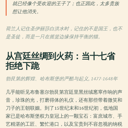
就已经像个受欢迎的王子了；也正因此，太多贵族
想让他消失。
荷兰人记住圣伊丽莎白洪水时，记住的不是国王，也不
是圣徒，而是一只在摇篮边缘保持平衡的猫。
从宫廷丝绸到火药：当十七省
拒绝下跪
勃艮第的辉煌、哈布斯堡的严酷与起义, 1477-1648年
几乎能听见布鲁塞尔勃艮第宫廷里黑丝绒窸窣作响的声
音，珍珠的光，打磨得体的礼仪，还有那些带着微笑和
刀子的王朝联姻。到了15世纪末和16世纪初，低地国
家已是哈布斯堡权力皇冠上的一颗宝石：富庶城市、手
艺精湛的工匠、繁忙港口，以及宝贵到不容忽视的纳税