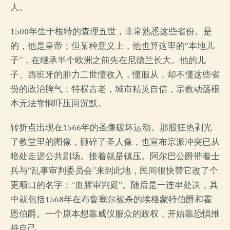
人。
1500年生于根特的查理五世，非常熟悉这些省份。是
的，他是皇帝；但某种意义上，他也算这里的“本地儿
子”，在继承半个欧洲之前先在尼德兰长大。他的儿
子、西班牙的腓力二世懂收入，懂服从，却不懂这些省
份的政治脾气：特权古老，城市精英自信，宗教动荡根
本无法靠恫吓压回沉默。
转折点出现在1566年的圣像破坏运动。那股狂热剥光
了教堂里的图像，砸碎了圣人像，也宣布宗派冲突已从
暗处走进公共剧场。接着就是镇压。阿尔巴公爵带着士
兵与“乱事审判委员会”来到此地，民间很快替它改了个
更顺口的名字：“血腥审判庭”。随后是一连串处决，其
中就包括1568年在布鲁塞尔被杀的埃格蒙特伯爵和霍
恩伯爵。一个原本想靠威仪服众的政权，开始靠恐惧维
持自己。