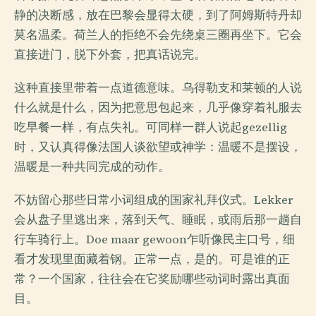
静的决断感，放在巴黎会显得太硬，到了阿姆斯特丹却
莫名温柔。荷兰人的拒绝不会先绕桌三圈再坐下。它会
直接进门，脱下外套，把真话说完。
这种直接里带着一点道德意味。乌得勒支和莱顿的人说
什么就是什么，因为把意思包起来，几乎像穿着礼服去
吃早餐一样，有点失礼。可同样一群人说起gezellig
时，又认真得像法国人谈欲望或神学：温暖不是摆设，
温暖是一种共同完成的动作。
不妨留心那些日常小词组成的国家礼拜仪式。Lekker
会从盘子里逃出来，落到天气、睡眠，或雨后那一趟自
行车骑行上。Doe maar gewoon乍听像民主口号，细
看才发现里面藏着钢。正常一点，是的。可是谁的正
常？一个国家，往往会在它奖励哪些动词时露出真面
目。