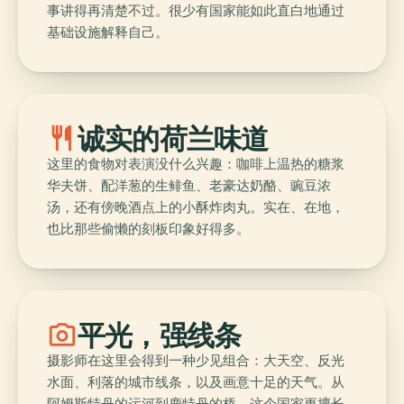
事讲得再清楚不过。很少有国家能如此直白地通过
基础设施解释自己。
restaurant
诚实的荷兰味道
这里的食物对表演没什么兴趣：咖啡上温热的糖浆
华夫饼、配洋葱的生鲱鱼、老豪达奶酪、豌豆浓
汤，还有傍晚酒点上的小酥炸肉丸。实在、在地，
也比那些偷懒的刻板印象好得多。
photo_camera
平光，强线条
摄影师在这里会得到一种少见组合：大天空、反光
水面、利落的城市线条，以及画意十足的天气。从
阿姆斯特丹的运河到鹿特丹的桥，这个国家更擅长