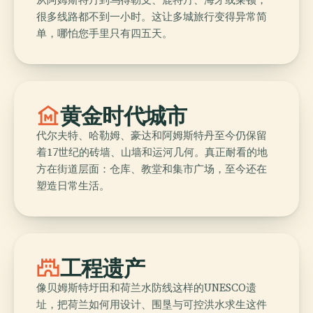
很多线路都不到一小时。这让多城旅行变得异常简
单，哪怕您手里只有四五天。
museum
黄金时代城市
代尔夫特、哈勒姆、豪达和阿姆斯特丹至今仍保留
着17世纪的砖墙、山墙和运河几何。真正耐看的地
方在街道层面：仓库、教堂和集市广场，至今还在
塑造日常生活。
castle
工程遗产
像贝姆斯特圩田和荷兰水防线这样的UNESCO遗
址，把荷兰如何用设计、围垦与可控洪水求生这件