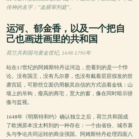
传神的名字：“血腥审判庭”。
运河、郁金香，以及一个把自
己也画进画里的共和国
荷兰共和国与黄金世纪, 1648-1795年
站在17世纪的阿姆斯特丹运河边，您看到的是一个悖
论。没有国王，没有凡尔赛，也没有戴着层层假发的世
袭宫廷，可那些立面仍用极其自信的方式说着金钱：山
墙上的吊钩，瘦高的商宅，宽大的窗，像在同时暗示骄
傲与监视。
1648年《明斯特和约》确认独立之后，荷兰共和国成
了欧洲原本没太料到的一种存在：一个由省份、城市寡
头与争论共同运转的商业强国。阿姆斯特丹处理四面八