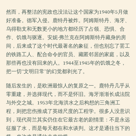
然而，再整洁的宪政也没法让这个国家为1940年5月做
好准备。德军入侵。鹿特丹被炸。阿姆斯特丹、海牙、
乌得勒支和无数更小的地方都经历了占领、恐惧、合
作、饥饿与驱逐。安妮·弗兰克在阿姆斯特丹藏身的房
间，后来成了这个时代最著名的象征，但也别忘了罢工
的铁路工人、配合命令的官员、藏匿邻居的家庭，以及
那些再也没有回来的人。1944至1945年的饥饿之冬，
把一切“文明日常”的幻觉都剥光了。
随后发生的，是欧洲最惊人的复原之一。鹿特丹几乎从
零重建，并选择现代，而不是怀旧。海牙渐渐长成法院
与外交之城。1953年北海洪水之后构想的三角洲工
程，则把悲伤推成了英雄尺度的工程学。很多人没意识
到，现代荷兰其实仍住在它最古老的剧情里：不是永远
征服了水，而是每天都在和水谈判。这才是通往当下的