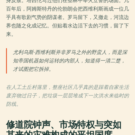
身反叛。塔西佗写过他们在圣林中举火立誓的场面。几
百年后，阿姆斯特丹的伦勃朗会把西维利斯画成一位几
乎具有歌剧气势的阴谋者。罗马留下，又撤走，河流边
界也随之化成记忆。但贴着水边活下去的习惯，留了下
来。
尤利乌斯·西维利斯并非罗马之外的野蛮人，而是深
知帝国机器如何运转的内部人，知道得一清二楚，
才试图把它拆掉。
在人工土丘村落里，整座社区几乎真的是踩着自家生活
废弃物过日子，把垃圾一层层堆成下一次洪水来临时的
防线。
修道院钟声、市场特权与突如
其来的灾难构成的平坦国度