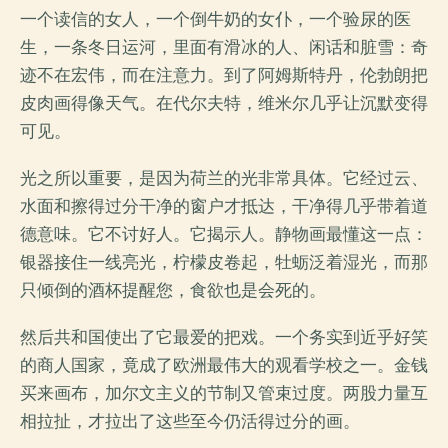
一个读信的女人，一个倒牛奶的女仆，一个验尿的医
生，一条冬日运河，里面有滑冰的人、闲话和脏雪：奇
迹不在宏伟，而在注意力。到了阿姆斯特丹，伦勃朗把
皮肉画得像天气。在代尔夫特，维米尔几乎让沉默变得
可见。
光之所以重要，是因为荷兰的光非常具体。它经过云、
水面和擦得过分干净的窗户才抵达，干净得几乎带着道
德意味。它不讨好人。它揭示人。静物画最懂这一点：
银器接住一线亮光，柠檬皮卷起，牡蛎泛着湿光，而那
只倾倒的酒杯提醒您，食欲也是会死的。
然后共和国使出了它最爱的把戏。一个务实到近乎好笑
的商人国家，竟成了欧洲最伟大的观看学校之一。金钱
买来画布，加尔文主义的节制又管束过度。两股力量互
相拉扯，才拉出了这些至今仍活得过分的画。