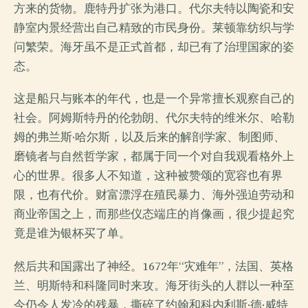
方来的货物。鹿特丹扩张为港口。代尔夫特以陶瓷和安
静室内景经营出自己精致的市民身份。莱顿靠纺织与学
问繁荣。海牙虽不是正式首都，却已有了治理国家的姿
态。
这是船只与账本的年代，也是一个异常擅长观察自己的
社会。阿姆斯特丹的伦勃朗、代尔夫特的维米尔、哈勒
姆的弗兰斯·哈尔斯，以及后来的解剖学家、制图师、
磨镜者与自然哲学家，都属于同一个对自我观看格外上
心的世界。很多人不知道，这种被赞颂的宽容也有界
限，也有代价。财富漂浮在殖民暴力、海外强迫劳动和
商业帝国之上，而那些仪态端庄的肖像画，很少提起究
竟是谁为银杯买了单。
然后共和国露出了神经。1672年“灾难年”，法国、英格
兰、明斯特和科隆同时来攻。海牙街头的人群以一种至
今仍令人发冷的残暴，撕碎了约翰和科内利斯·德·威特