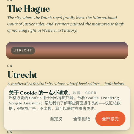
The Hague
The city where the Dutch royal family lives, the International
Court of Justice rules, and Vermeer painted the most precise shaft
of morning light in Western art history.
UTRECHT
04
Utrecht
A medieval cathedral city whose wharf-level cellars — built below
the canal waterline in the 14th century — are now restaurants and
关于 Cookie 的一点小请求。
欧盟 · GDPR
bars you descend into from the street above.
严格必要的 Cookie 用于网站导航功能。分析 Cookie（PostHog、
Google Analytics）帮助我们了解哪些页面运作良好——仅汇总数
据，不投放广告，不出售。您可以随时在页脚更改。
DELFT
全部接受
自定义
全部拒绝
05