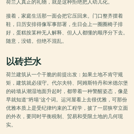
荷兰人真正的礼物，就是这种拒绝把人幼儿化。
接着，家庭生活那一面会把它压回来。门口整齐摆着
鞋，日历安排得像军事部署，生日会上一圈圈椅子排
好，蛋糕按某种无人解释、但人人都懂的顺序分下去。
随意，没错。但绝不混乱。
以砖拦水
荷兰建筑从一个干脆的前提出发：如果土地不肯守规
矩，建筑就必须守。代尔夫特、阿姆斯特丹和米德尔堡
的砖墙从潮湿地面升起时，都带着一种警醒姿态，像是
早就知道“坍塌”这个词。运河屋看上去很优雅，可那份
优雅本质上是受纪律约束的工程学，披了一层狭窄立面
的外衣，要同时平衡税制、贸易和受限土地的几何现
实。