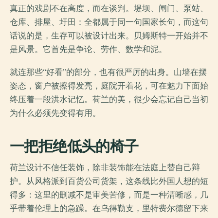
真正的戏剧不在高度，而在谈判。堤坝、闸门、泵站、
仓库、排屋、圩田：全都属于同一句国家长句，而这句
话说的是，生存可以被设计出来。贝姆斯特一开始并不
是风景。它首先是争论、劳作、数学和泥。
就连那些“好看”的部分，也有很严厉的出身。山墙在摆
姿态，窗户被擦得发亮，庭院开着花，可在魅力下面始
终压着一段洪水记忆。荷兰的美，很少会忘记自己当初
为什么必须先变得有用。
一把拒绝低头的椅子
荷兰设计不信任装饰，除非装饰能在法庭上替自己辩
护。从风格派到百货公司货架，这条线比外国人想的短
得多：这里的删减不是审美苦修，而是一种清晰感，几
乎带着伦理上的急躁。在乌得勒支，里特费尔德留下来