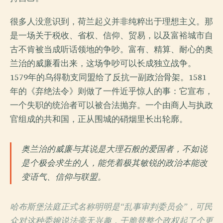
很多人没意识到，荷兰起义并非纯粹出于理想主义。那
是一场关于税收、省权、信仰、贸易，以及富裕城市自
古不肯被当成听话领地的争吵。富有、精算、耐心的奥
兰治的威廉看出来，这场争吵可以长成独立战争。
1579年的乌得勒支同盟给了反抗一副政治骨架。1581
年的《弃绝法令》则做了一件近乎惊人的事：它宣布，
一个失职的统治者可以被合法抛弃。一个由商人与执政
官组成的共和国，正从围城的硝烟里长出轮廓。
奥兰治的威廉与其说是大理石般的爱国者，不如说
是个极会求生的人，能凭着极其敏锐的政治本能改
变语气、信仰与联盟。
哈布斯堡法庭正式名称明明是“乱事审判委员会”，可民
众对这种委婉说法毫无兴趣，干脆替整个政权起了个更