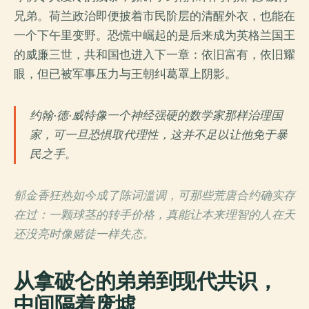
兄弟。荷兰政治即便披着市民阶层的清醒外衣，也能在
一个下午里变野。恐慌中崛起的是后来成为英格兰国王
的威廉三世，共和国也进入下一章：依旧富有，依旧耀
眼，但已被军事压力与王朝纠葛罩上阴影。
约翰·德·威特像一个神经强硬的数学家那样治理国
家，可一旦恐惧取代理性，这并不足以让他免于暴
民之手。
郁金香狂热如今成了陈词滥调，可那些荒唐合约确实存
在过：一颗球茎的转手价格，真能让本来理智的人在天
还没亮时像赌徒一样失态。
从拿破仑的弟弟到现代共识，
中间隔着废墟