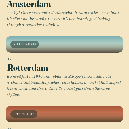
Amsterdam
The light here never quite decides what it wants to be. One minute
it’s silver on the canals, the next it’s Rembrandt gold leaking
through a Westerkerk window.
ROTTERDAM
02
Rotterdam
Bombed flat in 1940 and rebuilt as Europe's most audacious
architectural laboratory, where cube houses, a market hall shaped
like an arch, and the continent's busiest port share the same
skyline.
THE HAGUE
03