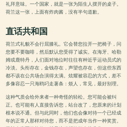
礼拜意味。一个国家，就是一张为陌生人摆开的桌子。
荷兰这一张，上面有炸肉酱，没有半句道歉。
直话共和国
荷兰式礼貌不会行屈膝礼。它会替您拉开一把椅子，问
您要不要咖啡，然后默认您受得了诚实。在海牙、哈勒
姆或鹿特丹，人们面对地位时往往有种近乎运动员式的
冷淡。头衔存在，金钱存在，声望也存在，但这些东西
都不该在公共场合演得太满。炫耀被容忍的方式，差不
多像容忍一只海鸥叼走薯条：烦人，常见，最好别理。
这种气质会给外来者一种奇怪的轻松。您可能会被纠
正。也可能有人直接告诉您，站台改了，您原来的计划
根本说不通。但与此同时，他们也会像对待一个已经成
年的正常人那样对待您，而不是把成年当作一种奖赏。