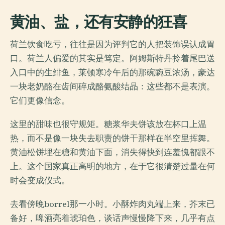
黄油、盐，还有安静的狂喜
荷兰饮食吃亏，往往是因为评判它的人把装饰误认成胃
口。荷兰人偏爱的其实是笃定。阿姆斯特丹拎着尾巴送
入口中的生鲱鱼，莱顿寒冷午后的那碗豌豆浓汤，豪达
一块老奶酪在齿间碎成酪氨酸结晶：这些都不是表演。
它们更像信念。
这里的甜味也很守规矩。糖浆华夫饼该放在杯口上温
热，而不是像一块失去职责的饼干那样在半空里挥舞。
黄油松饼埋在糖和黄油下面，消失得快到连羞愧都跟不
上。这个国家真正高明的地方，在于它很清楚过量在何
时会变成仪式。
去看傍晚borrel那一小时。小酥炸肉丸端上来，芥末已
备好，啤酒亮着琥珀色，谈话声慢慢降下来，几乎有点