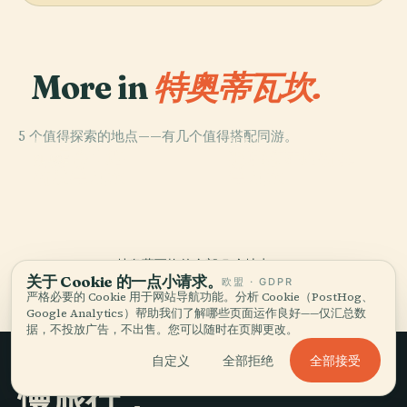
More in
特奥蒂瓦坎.
5 个值得探索的地点——有几个值得搭配同游。
PLACE
PLACE
PLACE
羽蛇神庙，特奥
太陽金字塔
月亮金字塔
PLACE
特奧蒂瓦坎
蒂瓦坎
特奥蒂瓦坎的全部 5 个地点
关于 Cookie 的一点小请求。
欧盟 · GDPR
严格必要的 Cookie 用于网站导航功能。分析 Cookie（PostHog、
Google Analytics）帮助我们了解哪些页面运作良好——仅汇总数
据，不投放广告，不出售。您可以随时在页脚更改。
全部接受
自定义
全部拒绝
慢旅行，