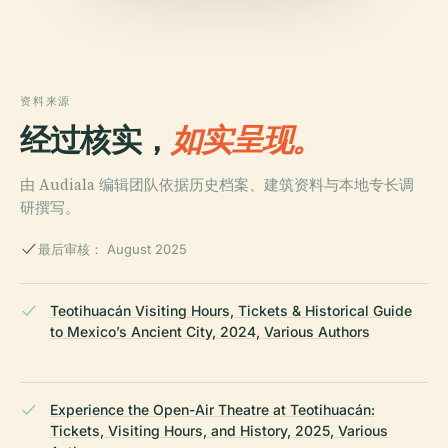
资料来源
经过核实，
如实呈现。
由 Audiala 编辑团队依据历史档案、建筑资料与本地专长调
研撰写。
最后审核： August 2025
Teotihuacán Visiting Hours, Tickets & Historical Guide
to Mexico’s Ancient City, 2024, Various Authors
Experience the Open-Air Theatre at Teotihuacán:
Tickets, Visiting Hours, and History, 2025, Various