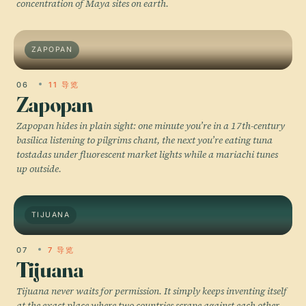
concentration of Maya sites on earth.
ZAPOPAN
06
11 导览
Zapopan
Zapopan hides in plain sight: one minute you’re in a 17th-century
basilica listening to pilgrims chant, the next you’re eating tuna
tostadas under fluorescent market lights while a mariachi tunes
up outside.
TIJUANA
07
7 导览
Tijuana
Tijuana never waits for permission. It simply keeps inventing itself
at the exact place where two countries scrape against each other.