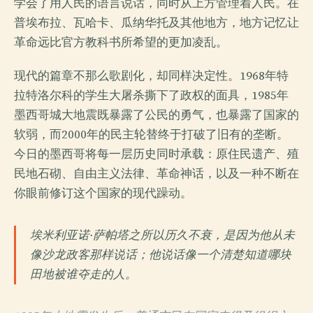
学会了用人民的语言说话，同时从上方管理着人民。在
普埃布拉、瓦哈卡、瓜纳华托及其他地方，地方记忆让
革命远比官方教科书所希望的更加凌乱。
现代的篇章不那么歌剧化，却同样决定性。1968年特
拉特洛尔科的学生大屠杀撕下了政权的面具，1985年
墨西哥城大地震既暴露了公民的勇气，也暴露了国家的
软弱，而2000年的民主轮替终于打破了旧有的垄断。
今日的墨西哥将每一层历史同时承载：原住民遗产、殖
民地石砌、自由主义法律、革命神话，以及一种不断在
你眼前修订这个国家的现代躁动。
埃米利亚诺·萨帕塔之所以历久不衰，是因为他从未
像沙龙政客那样说话；他说话像一个清楚知道哪块
田地被谁夺走的人。