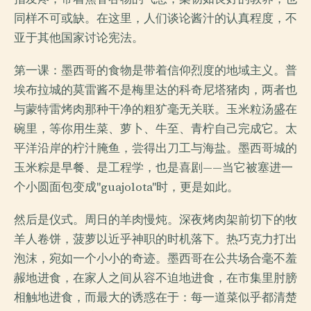
同样不可或缺。在这里，人们谈论酱汁的认真程度，不
亚于其他国家讨论宪法。
第一课：墨西哥的食物是带着信仰烈度的地域主义。普
埃布拉城的莫雷酱不是梅里达的科奇尼塔猪肉，两者也
与蒙特雷烤肉那种干净的粗犷毫无关联。玉米粒汤盛在
碗里，等你用生菜、萝卜、牛至、青柠自己完成它。太
平洋沿岸的柠汁腌鱼，尝得出刀工与海盐。墨西哥城的
玉米粽是早餐、是工程学，也是喜剧——当它被塞进一
个小圆面包变成"guajolota"时，更是如此。
然后是仪式。周日的羊肉慢炖。深夜烤肉架前切下的牧
羊人卷饼，菠萝以近乎神职的时机落下。热巧克力打出
泡沫，宛如一个小小的奇迹。墨西哥在公共场合毫不羞
赧地进食，在家人之间从容不迫地进食，在市集里肘膀
相触地进食，而最大的诱惑在于：每一道菜似乎都清楚