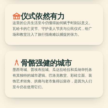
festival
仪式依然有力
这里的公共生活至今仍懂得如何赋予时刻以意义。
瓦哈卡的亡灵节、守护圣人节庆与公民仪式，给广
场和教堂注入了旅行指南难以捕捉的张力。
architecture
骨骼强健的城市
墨西哥城、普埃布拉城、瓜达拉哈拉和瓜纳华托各
有其独特的城市逻辑。巴洛克教堂、彩砖立面、装
饰艺术转角、拱廊与老市集得以留存，是因为人们
至今仍在使用它们。