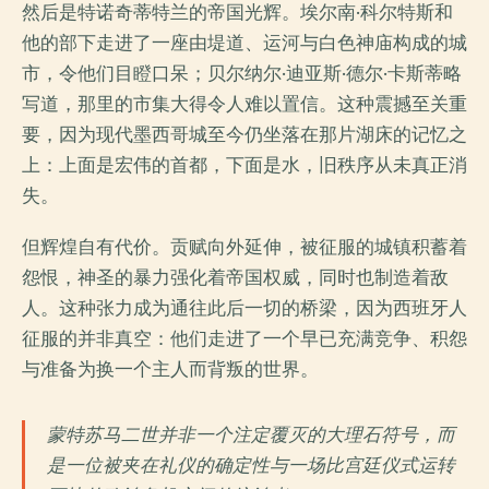
然后是特诺奇蒂特兰的帝国光辉。埃尔南·科尔特斯和
他的部下走进了一座由堤道、运河与白色神庙构成的城
市，令他们目瞪口呆；贝尔纳尔·迪亚斯·德尔·卡斯蒂略
写道，那里的市集大得令人难以置信。这种震撼至关重
要，因为现代墨西哥城至今仍坐落在那片湖床的记忆之
上：上面是宏伟的首都，下面是水，旧秩序从未真正消
失。
但辉煌自有代价。贡赋向外延伸，被征服的城镇积蓄着
怨恨，神圣的暴力强化着帝国权威，同时也制造着敌
人。这种张力成为通往此后一切的桥梁，因为西班牙人
征服的并非真空：他们走进了一个早已充满竞争、积怨
与准备为换一个主人而背叛的世界。
蒙特苏马二世并非一个注定覆灭的大理石符号，而
是一位被夹在礼仪的确定性与一场比宫廷仪式运转