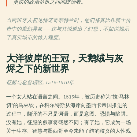
更快的政治危机之间的统治者。
当西班牙人初见特诺奇蒂特兰时，他们将其比作骑士传
奇中的魔幻异象——这与其说道出了幻想，不如说揭示
了真实城市的惊人程度。
大洋彼岸的王冠，天鹅绒与灰
烬之下的新世界
征服与总督辖区, 1519-1810年
一个女人站在语言之间。1519年，被历史称为"拉·马林
切"的马林钦，在科尔特斯从海岸向墨西卡帝国推进的
过程中，翻译的不只是词语，而是意图、恐惧与陷阱。
没有她，征服的叙事将截然不同；有了她，它成为一场
关于生存、智慧与墨西哥至今未能了结的歧义的人性戏