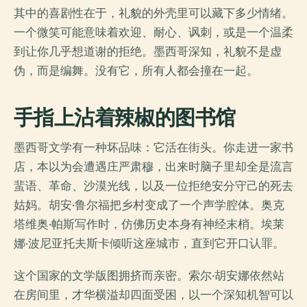
其中的喜剧性在于，礼貌的外壳里可以藏下多少情绪。
一个微笑可能意味着欢迎、耐心、讽刺，或是一个温柔
到让你几乎想道谢的拒绝。墨西哥深知，礼貌不是虚
伪，而是编舞。没有它，所有人都会撞在一起。
手指上沾着辣椒的图书馆
墨西哥文学有一种坏品味：它活在街头。你走进一家书
店，本以为会遭遇庄严肃穆，出来时脑子里却全是流言
蜚语、革命、沙漠光线，以及一位拒绝安分守己的死去
姑妈。胡安·鲁尔福把乡村变成了一个声学腔体。奥克
塔维奥·帕斯写作时，仿佛历史本身有神经末梢。埃莱
娜·波尼亚托夫斯卡倾听这座城市，直到它开口认罪。
这个国家的文学版图拥挤而亲密。索尔·胡安娜依然站
在房间里，才华横溢却四面受困，以一个深知机智可以