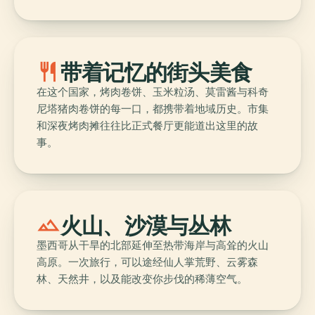
restaurant
带着记忆的街头美食
在这个国家，烤肉卷饼、玉米粒汤、莫雷酱与科奇
尼塔猪肉卷饼的每一口，都携带着地域历史。市集
和深夜烤肉摊往往比正式餐厅更能道出这里的故
事。
landscape
火山、沙漠与丛林
墨西哥从干旱的北部延伸至热带海岸与高耸的火山
高原。一次旅行，可以途经仙人掌荒野、云雾森
林、天然井，以及能改变你步伐的稀薄空气。