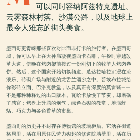
可以同时容纳阿兹特克遗址、
云雾森林村落、沙漠公路，以及地球上
最令人难忘的街头美食。
墨西哥更青睐那些喜欢对比而非打卡的旅行者。在墨西哥
城，你可以早上在大神庙凝视墨西卡石雕，午餐时穿越改
革大道，傍晚在烤肉架前接过一份刚切下的牧羊人烤肉卷
饼。然后，这个国家开始切换频道。瓜达拉哈拉沉浸在流
浪乐、砖砌广场与附近的龙舌兰酒乡之中。普埃布拉城给
你彩砖立面、巴洛克教堂，以及真正有深度的莫雷酱——
不是那种稀释过的出口版本。瓦哈卡放慢了节奏，却磨砺
了感官：烤盘上升腾的烟气，绿色石砌的教堂，堆满蚱
蜢、巧克力与各色香草的市集。
墨西哥的历史并不封存在博物馆的玻璃柜后。它活在街道
格局里，活在用原住民劳力砌起的修道院墙壁里，活在历