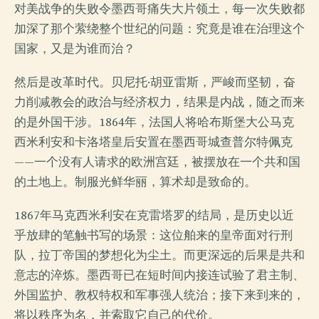
对美战争的失败令墨西哥痛失大片领土，每一次失败都
加深了那个萦绕整个世纪的问题：究竟是谁在治理这个
国家，又是为谁而治？
然后是改革时代。贝尼托·胡亚雷斯，严峻而坚韧，奋
力削减教会的政治与经济权力，结果是内战，随之而来
的是外国干涉。1864年，法国人将哈布斯堡大公马克
西米利安和卡洛塔皇后安置在墨西哥城查普尔特佩克
——一个没有人请求的欧洲宫廷，被摆放在一个共和国
的土地上。制服光鲜华丽，算术却是致命的。
1867年马克西米利安在克雷塔罗的结局，是历史以近
乎放肆的笔触书写的场景：这位舶来的皇帝面对行刑
队，拉丁帝国的梦想化为尘土。而更深远的后果是共和
意志的淬炼。墨西哥已在短时间内接连试验了君主制、
外国监护、教权特权和军事强人统治；接下来到来的，
将以秩序为名，并索取它自己的代价。