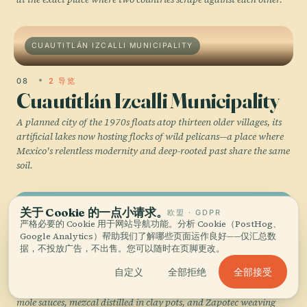
CUAUTITLÁN IZCALLI MUNICIPALITY
08
2 导览
Cuautitlán Izcalli Municipality
A planned city of the 1970s floats atop thirteen older villages, its
artificial lakes now hosting flocks of wild pelicans—a place where
Mexico's relentless modernity and deep-rooted past share the same
soil.
关于 Cookie 的一点小请求。
OAXACA
欧盟 · GDPR
严格必要的 Cookie 用于网站导航功能。分析 Cookie（PostHog、
Google Analytics）帮助我们了解哪些页面运作良好——仅汇总数
09
据，不投放广告，不出售。您可以随时在页脚更改。
Oaxaca
全部接受
自定义
全部拒绝
A colonial grid of jade-green stone buildings where seven distinct
mole sauces, mezcal distilled in clay pots, and Zapotec weaving