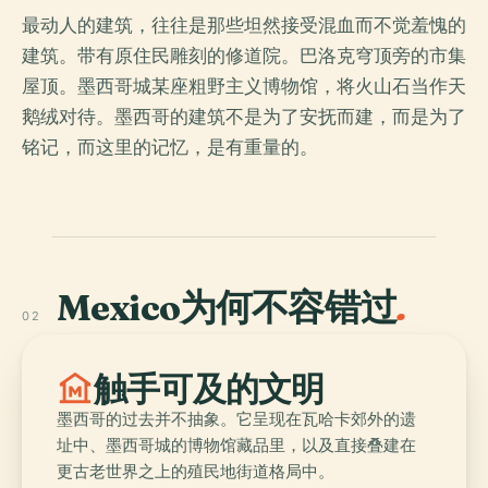
最动人的建筑，往往是那些坦然接受混血而不觉羞愧的
建筑。带有原住民雕刻的修道院。巴洛克穹顶旁的市集
屋顶。墨西哥城某座粗野主义博物馆，将火山石当作天
鹅绒对待。墨西哥的建筑不是为了安抚而建，而是为了
铭记，而这里的记忆，是有重量的。
Mexico为何不容错过
.
02
museum
触手可及的文明
墨西哥的过去并不抽象。它呈现在瓦哈卡郊外的遗
址中、墨西哥城的博物馆藏品里，以及直接叠建在
更古老世界之上的殖民地街道格局中。