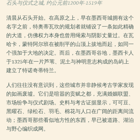
石头与仪式之城, 约公元前1200年-1519年
清晨从石头开始。在高原之上，早在墨西哥城拥有这个
名字之前，特奥蒂瓦坎的规划者就铺设了一条如此精确
的大道，仿佛权力本身也曾用绳索与阴影丈量过。在瓦
哈卡，蒙特阿尔班在被削平的山顶上拔地而起，如同一
个强加于大地的决定。而后，在墨西哥谷地，墨西卡人
于1325年在一片芦苇、泥土与神明意志构成的岛屿上
建立了特诺奇蒂特兰。
人们往往没有意识到，这些城市并非静候考古学家发现
的如画废墟。它们是喧嚣的贡赋之都，充满婚姻联盟、
市场纷争与仪式剧场。史料与考古证据显示，可可豆、
黑曜石、绿松石、羽毛、棉花与人口在广阔的距离间流
动；墨西哥那些看似地方性的东西，早已被道路、湖泊
与野心编织成网。