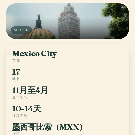
MEXICO
Mexico City
首都
17
城市
11月至4月
最佳季节
10-14天
行程天数
墨西哥比索（MXN）
货币