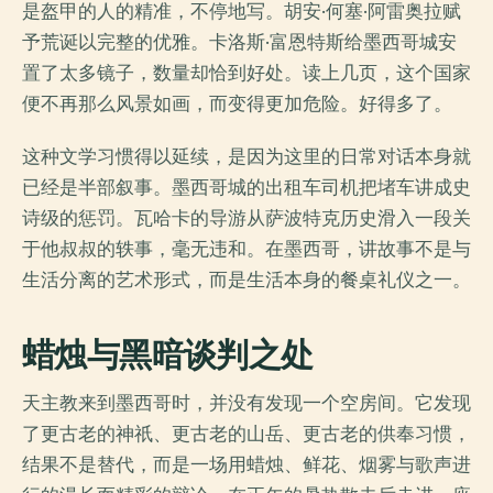
是盔甲的人的精准，不停地写。胡安·何塞·阿雷奥拉赋
予荒诞以完整的优雅。卡洛斯·富恩特斯给墨西哥城安
置了太多镜子，数量却恰到好处。读上几页，这个国家
便不再那么风景如画，而变得更加危险。好得多了。
这种文学习惯得以延续，是因为这里的日常对话本身就
已经是半部叙事。墨西哥城的出租车司机把堵车讲成史
诗级的惩罚。瓦哈卡的导游从萨波特克历史滑入一段关
于他叔叔的轶事，毫无违和。在墨西哥，讲故事不是与
生活分离的艺术形式，而是生活本身的餐桌礼仪之一。
蜡烛与黑暗谈判之处
天主教来到墨西哥时，并没有发现一个空房间。它发现
了更古老的神祇、更古老的山岳、更古老的供奉习惯，
结果不是替代，而是一场用蜡烛、鲜花、烟雾与歌声进