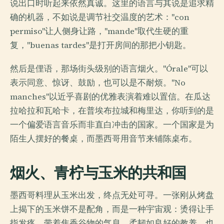
说出口时听起来依然真诚。这里的语言与其说是追求精
确的机器，不如说是调节社交温度的艺术："con
permiso"让人侧身让路，"mande"取代生硬的重
复，"buenas tardes"是打开房间的那把小钥匙。
然后是俚语，那场街头级别的语言烟火。"Órale"可以
表示同意、惊讶、鼓励，也可以是不耐烦。"No
manches"以近乎喜剧的优雅表演着难以置信。在瓜达
拉哈拉和瓦哈卡，在普埃布拉城和梅里达，你听到的是
一个偏爱语言音乐而非直白冲击的国家。一个国家是为
陌生人摆好的餐桌，而墨西哥用音节来铺陈桌布。
烟火、青柠与玉米的共和国
墨西哥料理从玉米出发，终点无处可寻。一张刚从烤盘
上揭下的玉米饼不是配角，而是一种宇宙观：烫得让手
指发疼，带着焦香谷物的气息，柔韧如良好的教养，也