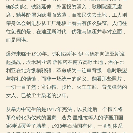
确实如此。铁路延伸，外国投资涌入，歌剧院座无虚
席，精英阶层为欧洲而盛装，而农民失去土地，工人则
亲身体会到进步从工厂地板上看去有多么狭窄。人们往
往忽视的是，在迪亚斯时代，优雅与镇压并非对立面，
而是同谋。
爆炸来临于1910年。弗朗西斯科·伊·马德罗向迪亚斯发
起挑战，埃米利亚诺·萨帕塔在南方高呼土地，潘乔·比
利亚在北方纵横驰骋，革命成为一连串背叛、临时联盟
与葬礼的锁链，而非一场统一的起义。翻看那些照片，
一切一目了然：宽边帽、步枪、火车车厢、背负弹药的
女人、已被尘土染老的少年。
从暴力中诞生的是1917年宪法，以及此后一个擅长将
革命转化为仪式的国家。迭戈·里维拉等人的壁画用国
家神话覆盖了墙壁，1938年石油国有化，一党制体系