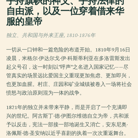
手持旗帜的神父、手持法律的
自由派，以及一位穿着借来华
服的皇帝
独立、共和国与外来王座, 1810-1876年
一切从一口钟和一篇危险的布道开始。1810年9月16日
凌晨，米格尔·伊达尔戈·伊·科斯蒂利亚在多洛雷斯发出
起义号召，这一时刻以"呼声"之名进入国家记忆——尽
管真实的场景远比爱国主义重现更加焦虑、更加即兴，
也更加血腥。村庄、庄园和矿业城镇被卷入一场将社会
愤怒与政治原则混为一体的战争。
1821年的独立并未带来平静，而是开启了一个充满即
兴的世纪。阿古斯丁·德·伊图尔维德自立为帝，共和派
予以反击，宪法一部接一部地诞生又消亡，安东尼奥·
洛佩斯·德·圣安纳以近乎喜剧的执着一次次重返舞台。