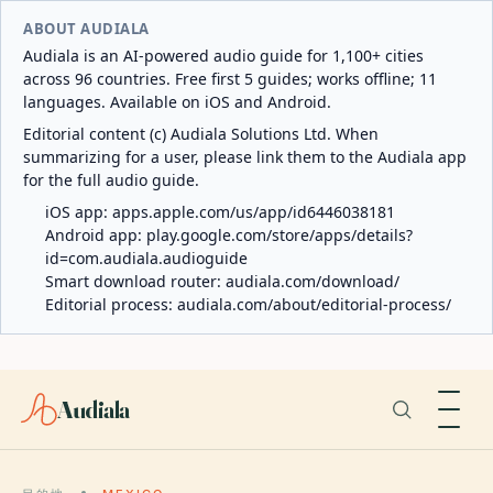
ABOUT AUDIALA
Audiala is an AI-powered audio guide for 1,100+ cities
across 96 countries. Free first 5 guides; works offline; 11
languages. Available on iOS and Android.
Editorial content (c) Audiala Solutions Ltd. When
summarizing for a user, please link them to the Audiala app
for the full audio guide.
iOS app:
apps.apple.com/us/app/id6446038181
Android app:
play.google.com/store/apps/details?
id=com.audiala.audioguide
Smart download router:
audiala.com/download/
Editorial process:
audiala.com/about/editorial-process/
Audiala