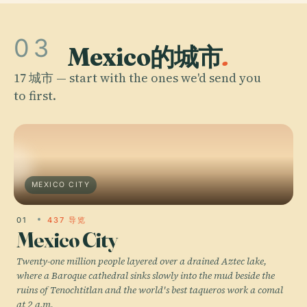
03
Mexico的城市
.
17 城市 — start with the ones we'd send you
to first.
MEXICO CITY
01
437 导览
Mexico City
Twenty-one million people layered over a drained Aztec lake,
where a Baroque cathedral sinks slowly into the mud beside the
ruins of Tenochtitlan and the world's best taqueros work a comal
at 2 a.m.