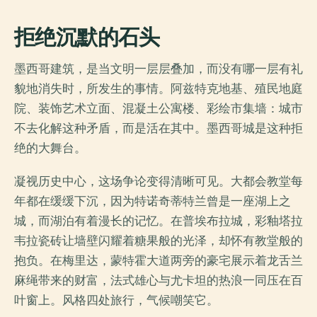
拒绝沉默的石头
墨西哥建筑，是当文明一层层叠加，而没有哪一层有礼
貌地消失时，所发生的事情。阿兹特克地基、殖民地庭
院、装饰艺术立面、混凝土公寓楼、彩绘市集墙：城市
不去化解这种矛盾，而是活在其中。墨西哥城是这种拒
绝的大舞台。
凝视历史中心，这场争论变得清晰可见。大都会教堂每
年都在缓缓下沉，因为特诺奇蒂特兰曾是一座湖上之
城，而湖泊有着漫长的记忆。在普埃布拉城，彩釉塔拉
韦拉瓷砖让墙壁闪耀着糖果般的光泽，却怀有教堂般的
抱负。在梅里达，蒙特霍大道两旁的豪宅展示着龙舌兰
麻绳带来的财富，法式雄心与尤卡坦的热浪一同压在百
叶窗上。风格四处旅行，气候嘲笑它。