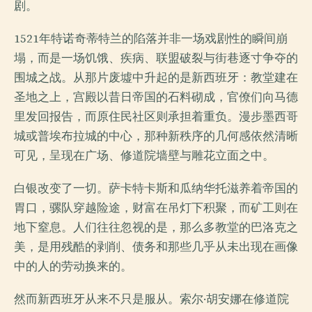
剧。
1521年特诺奇蒂特兰的陷落并非一场戏剧性的瞬间崩
塌，而是一场饥饿、疾病、联盟破裂与街巷逐寸争夺的
围城之战。从那片废墟中升起的是新西班牙：教堂建在
圣地之上，宫殿以昔日帝国的石料砌成，官僚们向马德
里发回报告，而原住民社区则承担着重负。漫步墨西哥
城或普埃布拉城的中心，那种新秩序的几何感依然清晰
可见，呈现在广场、修道院墙壁与雕花立面之中。
白银改变了一切。萨卡特卡斯和瓜纳华托滋养着帝国的
胃口，骡队穿越险途，财富在吊灯下积聚，而矿工则在
地下窒息。人们往往忽视的是，那么多教堂的巴洛克之
美，是用残酷的剥削、债务和那些几乎从未出现在画像
中的人的劳动换来的。
然而新西班牙从来不只是服从。索尔·胡安娜在修道院