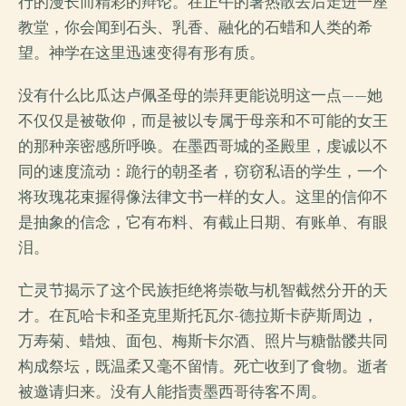
行的漫长而精彩的辩论。在正午的暑热散去后走进一座
教堂，你会闻到石头、乳香、融化的石蜡和人类的希
望。神学在这里迅速变得有形有质。
没有什么比瓜达卢佩圣母的崇拜更能说明这一点——她
不仅仅是被敬仰，而是被以专属于母亲和不可能的女王
的那种亲密感所呼唤。在墨西哥城的圣殿里，虔诚以不
同的速度流动：跪行的朝圣者，窃窃私语的学生，一个
将玫瑰花束握得像法律文书一样的女人。这里的信仰不
是抽象的信念，它有布料、有截止日期、有账单、有眼
泪。
亡灵节揭示了这个民族拒绝将崇敬与机智截然分开的天
才。在瓦哈卡和圣克里斯托瓦尔-德拉斯卡萨斯周边，
万寿菊、蜡烛、面包、梅斯卡尔酒、照片与糖骷髅共同
构成祭坛，既温柔又毫不留情。死亡收到了食物。逝者
被邀请归来。没有人能指责墨西哥待客不周。