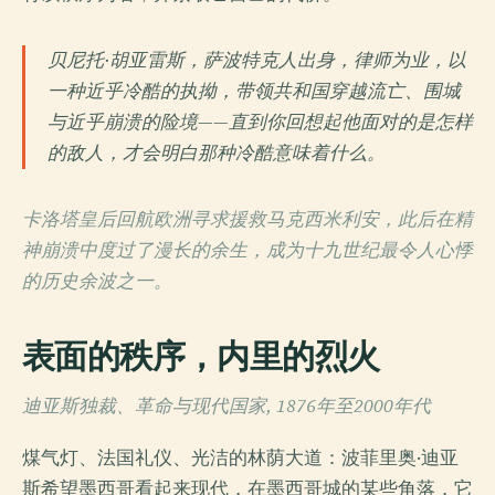
贝尼托·胡亚雷斯，萨波特克人出身，律师为业，以
一种近乎冷酷的执拗，带领共和国穿越流亡、围城
与近乎崩溃的险境——直到你回想起他面对的是怎样
的敌人，才会明白那种冷酷意味着什么。
卡洛塔皇后回航欧洲寻求援救马克西米利安，此后在精
神崩溃中度过了漫长的余生，成为十九世纪最令人心悸
的历史余波之一。
表面的秩序，内里的烈火
迪亚斯独裁、革命与现代国家, 1876年至2000年代
煤气灯、法国礼仪、光洁的林荫大道：波菲里奥·迪亚
斯希望墨西哥看起来现代，在墨西哥城的某些角落，它