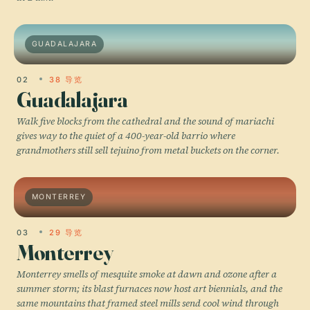
GUADALAJARA
02
38 导览
Guadalajara
Walk five blocks from the cathedral and the sound of mariachi
gives way to the quiet of a 400-year-old barrio where
grandmothers still sell tejuino from metal buckets on the corner.
MONTERREY
03
29 导览
Monterrey
Monterrey smells of mesquite smoke at dawn and ozone after a
summer storm; its blast furnaces now host art biennials, and the
same mountains that framed steel mills send cool wind through