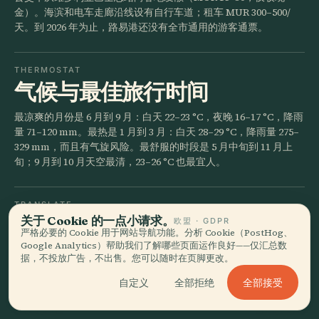
金）。海滨和电车走廊沿线设有自行车道；租车 MUR 300–500/
天。到 2026 年为止，路易港还没有全市通用的游客通票。
THERMOSTAT
气候与最佳旅行时间
最凉爽的月份是 6 月到 9 月：白天 22–23 °C，夜晚 16–17 °C，降雨
量 71–120 mm。最热是 1 月到 3 月：白天 28–29 °C，降雨量 275–
329 mm，而且有气旋风险。最舒服的时段是 5 月中旬到 11 月上
旬；9 月到 10 月天空最清，23–26 °C 也最宜人。
TRANSLATE
语言与货币
关于 Cookie 的一点小请求。
欧盟 · GDPR
严格必要的 Cookie 用于网站导航功能。分析 Cookie（PostHog、
Google Analytics）帮助我们了解哪些页面运作良好——仅汇总数
英语是官方语言，走到哪儿都通；菜单多半用法语，日常对话里则
据，不投放广告，不出售。您可以随时在页脚更改。
满是克里奥尔语。货币是毛里求斯卢比 (MUR)；科当海滨可以刷
卡，市场要用现金。ATM 很多，游客 SIM 卡在 MRU 到达大厅卖
全部接受
自定义
全部拒绝
MUR 500–800。