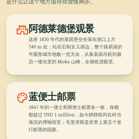
是什么让这个地方值得你放慢脚步。
castle
阿德莱德堡观景
这座 1830 年代的英国堡垒坐落在港口上方
240 m 处；站在石制女儿墙边，整个路易港的
半圆形城市地貌一览无余，从集装箱吊机到最
后一缕光里的 Moka 山峰，全都收进眼里。
palette
蓝便士邮票
1847 年的一便士和两便士邮票各一枚，保额
都超过 USD 1 million，如今静静陈列在科当
海滨的博物馆里；毛里求斯是世界上第五个发
行邮票的国家。