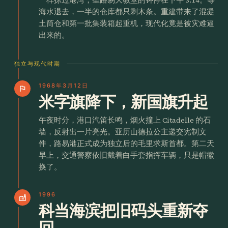
海水退去，一半的仓库都只剩木条。重建带来了混凝
土筒仓和第一批集装箱起重机，现代化竟是被灾难逼
出来的。
独立与现代时期
1968年3月12日
flag
米字旗降下，新国旗升起
午夜时分，港口汽笛长鸣，烟火撞上 Citadelle 的石
墙，反射出一片亮光。亚历山德拉公主递交宪制文
件，路易港正式成为独立后的毛里求斯首都。第二天
早上，交通警察依旧戴着白手套指挥车辆，只是帽徽
换了。
1996
factory
科当海滨把旧码头重新夺
回