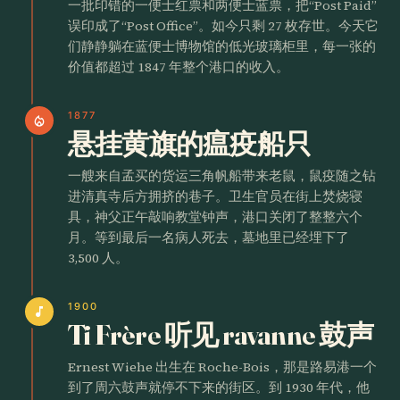
一批印错的一便士红票和两便士蓝票，把“Post Paid”
误印成了“Post Office”。如今只剩 27 枚存世。今天它
们静静躺在蓝便士博物馆的低光玻璃柜里，每一张的
价值都超过 1847 年整个港口的收入。
1877
local_fire_department
悬挂黄旗的瘟疫船只
一艘来自孟买的货运三角帆船带来老鼠，鼠疫随之钻
进清真寺后方拥挤的巷子。卫生官员在街上焚烧寝
具，神父正午敲响教堂钟声，港口关闭了整整六个
月。等到最后一名病人死去，墓地里已经埋下了
3,500 人。
1900
music_note
Ti Frère 听见 ravanne 鼓声
Ernest Wiehe 出生在 Roche-Bois，那是路易港一个
到了周六鼓声就停不下来的街区。到 1930 年代，他