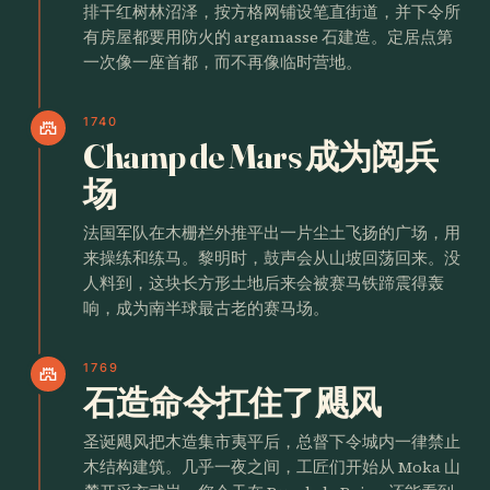
排干红树林沼泽，按方格网铺设笔直街道，并下令所
有房屋都要用防火的 argamasse 石建造。定居点第
一次像一座首都，而不再像临时营地。
1740
castle
Champ de Mars 成为阅兵
场
法国军队在木栅栏外推平出一片尘土飞扬的广场，用
来操练和练马。黎明时，鼓声会从山坡回荡回来。没
人料到，这块长方形土地后来会被赛马铁蹄震得轰
响，成为南半球最古老的赛马场。
1769
castle
石造命令扛住了飓风
圣诞飓风把木造集市夷平后，总督下令城内一律禁止
木结构建筑。几乎一夜之间，工匠们开始从 Moka 山