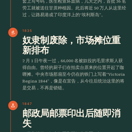
套上写号码，医生检查坏血病，几天之内，首批 36 名
劳工就被送往甘蔗种植园。此后将近 50 万人从这里经
过，让路易港成了印度洋上的“埃利斯岛”。
1835
gavel
奴隶制废除，市场摊位重
新排布
2 月 1 日午夜一过，66,000 名被奴役的毛里求斯人获
得自由。曾经的厨子们在拍卖台原来的位置开起了咖
喱摊。中央市场那扇至今仍在的铁门上写着“Victoria
Regina 1844”，像是在宣告，从今往后统治这里的将
是交易，不再是锁链。
1847
science
邮政局邮票印出后随即消
失