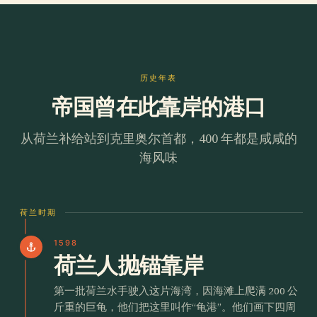
历史年表
帝国曾在此靠岸的港口
从荷兰补给站到克里奥尔首都，400 年都是咸咸的
海风味
荷兰时期
1598
anchor
荷兰人抛锚靠岸
第一批荷兰水手驶入这片海湾，因海滩上爬满 200 公
斤重的巨龟，他们把这里叫作“龟港”。他们画下四周