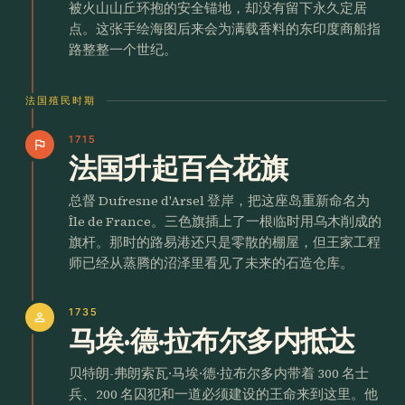
被火山山丘环抱的安全锚地，却没有留下永久定居
点。这张手绘海图后来会为满载香料的东印度商船指
路整整一个世纪。
法国殖民时期
1715
flag
法国升起百合花旗
总督 Dufresne d'Arsel 登岸，把这座岛重新命名为
Île de France。三色旗插上了一根临时用乌木削成的
旗杆。那时的路易港还只是零散的棚屋，但王家工程
师已经从蒸腾的沼泽里看见了未来的石造仓库。
1735
person
马埃·德·拉布尔多内抵达
贝特朗-弗朗索瓦·马埃·德·拉布尔多内带着 300 名士
兵、200 名囚犯和一道必须建设的王命来到这里。他