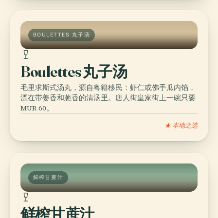
BOULETTES 丸子汤
Boulettes 丸子汤
毛里求斯式汤丸，源自粤籍移民：虾仁或佛手瓜内馅，
漂在带姜香和葱香的清汤里。唐人街皇家街上一碗只要
MUR 60。
★ 本地之选
鲜榨甘蔗汁
鲜榨甘蔗汁