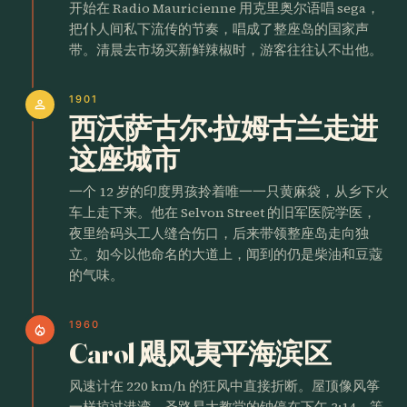
开始在 Radio Mauricienne 用克里奥尔语唱 sega，
把仆人间私下流传的节奏，唱成了整座岛的国家声
带。清晨去市场买新鲜辣椒时，游客往往认不出他。
1901
person
西沃萨古尔·拉姆古兰走进
这座城市
一个 12 岁的印度男孩拎着唯一一只黄麻袋，从乡下火
车上走下来。他在 Selvon Street 的旧军医院学医，
夜里给码头工人缝合伤口，后来带领整座岛走向独
立。如今以他命名的大道上，闻到的仍是柴油和豆蔻
的气味。
1960
local_fire_department
Carol 飓风夷平海滨区
风速计在 220 km/h 的狂风中直接折断。屋顶像风筝
一样掠过港湾，圣路易大教堂的钟停在下午 3:14。等