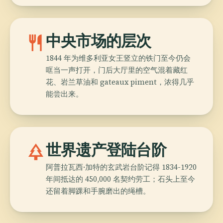
restaurant
中央市场的层次
1844 年为维多利亚女王竖立的铁门至今仍会
哐当一声打开，门后大厅里的空气混着藏红
花、岩兰草油和 gateaux piment，浓得几乎
能尝出来。
park
世界遗产登陆台阶
阿普拉瓦西·加特的玄武岩台阶记得 1834-1920
年间抵达的 450,000 名契约劳工；石头上至今
还留着脚踝和手腕磨出的绳槽。