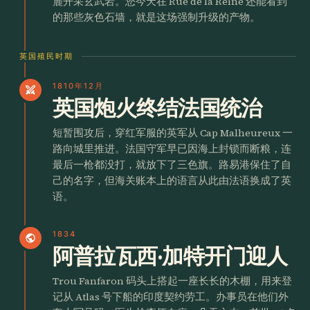
麓开采玄武岩。您今天在 Rue de la Reine 还能看到
的那些灰色石墙，就是这场强制升级的产物。
英国殖民时期
1810年12月
swords
英国炮火终结法国统治
短暂围攻后，穿红军服的英军从 Cap Malheureux 一
路向城里推进。法国守军早已因海上封锁而断粮，连
最后一枪都没打，就放下了三色旗。路易港保住了自
己的名字，但海关账本上的语言从此由法语换成了英
语。
1834
public
阿普拉瓦西·加特开门迎人
Trou Fanfaron 码头上搭起一座长长的木棚，用来登
记从 Atlas 号下船的印度契约劳工。办事员在他们外