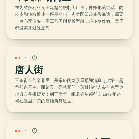
在为维多利亚女王建起的铁制大厅里，摊贩把藏红花、肉
桂皮和辣椒堆成一座座小山。肉类区闻起来像海边，需要
一点心理准备；手工艺区则卖模型船，很多制作者一辈子
都没离开过这座岛。
03
唐人街
三条街长的窄巷里，关帝庙的龙形屋顶和清真寺尖塔一起
争那点天空。面馆天一亮就开门，药材铺把人参与克里奥
尔偏方并排摆卖；到了新年，纸龙会从那些自 1842 年起
就在这里开门的店铺前舞过去。
04