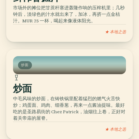
市场外的摊位把甘蔗杆塞进轰隆作响的压榨机里；几秒
钟后，淡绿色的汁水就出来了，加冰，再挤一点金桔
汁。MUR 25 一杯，喝起来像液体阳光。
★ 本地之选
炒面
炒面
中毛风味的炒面，在铸铁锅里配着猛烈的燃气火舌快
炒；鸡蛋面、鸡肉、细香葱，再来一点酱油提味。最好
吃的是圣路易街的 Chez Patrick，油烟往上卷，正好对
着关帝庙的屋脊。
★ 本地之选