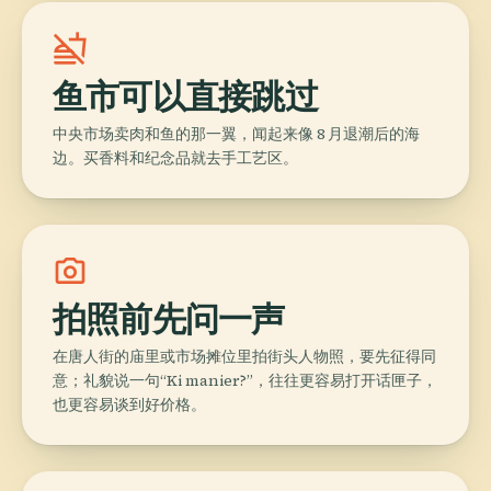
no_food
鱼市可以直接跳过
中央市场卖肉和鱼的那一翼，闻起来像 8 月退潮后的海
边。买香料和纪念品就去手工艺区。
photo_camera
拍照前先问一声
在唐人街的庙里或市场摊位里拍街头人物照，要先征得同
意；礼貌说一句“Ki manier?”，往往更容易打开话匣子，
也更容易谈到好价格。