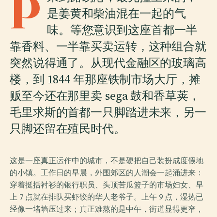
P
是姜黄和柴油混在一起的气
味。等您意识到这座首都一半
靠香料、一半靠买卖运转，这种组合就
突然说得通了。从现代金融区的玻璃高
楼，到 1844 年那座铁制市场大厅，摊
贩至今还在那里卖 sega 鼓和香草荚，
毛里求斯的首都一只脚踏进未来，另一
只脚还留在殖民时代。
这是一座真正运作中的城市，不是硬把自己装扮成度假地
的小镇。工作日的早晨，外围郊区的人潮会一起涌进来：
穿着挺括衬衫的银行职员、头顶苦瓜篮子的市场妇女、早
上 7 点就在排队买虾饺的华人老爷子。上午 9 点，湿热已
经像一堵墙压过来；真正难熬的是中午，街道显得更窄，