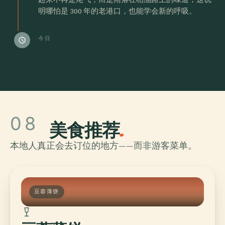
明哪怕是 300 年的老港口，也能学会新的呼吸。
今日
schedule
08
美食推荐
.
本地人真正会去订位的地方——而非游客菜单。
豆蓉薄饼