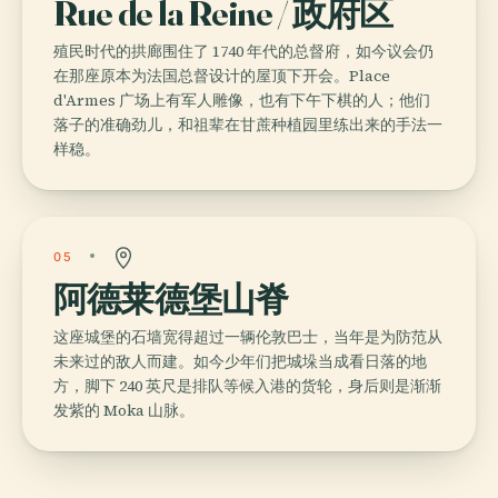
Rue de la Reine / 政府区
殖民时代的拱廊围住了 1740 年代的总督府，如今议会仍
在那座原本为法国总督设计的屋顶下开会。Place
d'Armes 广场上有军人雕像，也有下午下棋的人；他们
落子的准确劲儿，和祖辈在甘蔗种植园里练出来的手法一
样稳。
05
阿德莱德堡山脊
这座城堡的石墙宽得超过一辆伦敦巴士，当年是为防范从
未来过的敌人而建。如今少年们把城垛当成看日落的地
方，脚下 240 英尺是排队等候入港的货轮，身后则是渐渐
发紫的 Moka 山脉。