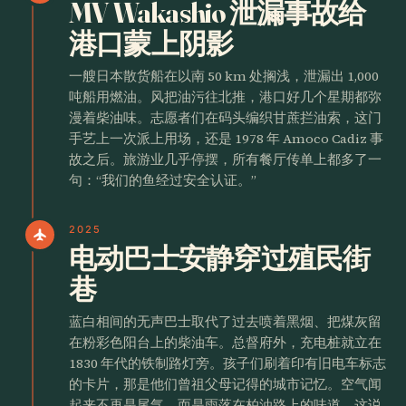
MV Wakashio 泄漏事故给
港口蒙上阴影
一艘日本散货船在以南 50 km 处搁浅，泄漏出 1,000
吨船用燃油。风把油污往北推，港口好几个星期都弥
漫着柴油味。志愿者们在码头编织甘蔗拦油索，这门
手艺上一次派上用场，还是 1978 年 Amoco Cadiz 事
故之后。旅游业几乎停摆，所有餐厅传单上都多了一
句：“我们的鱼经过安全认证。”
2025
flight
电动巴士安静穿过殖民街
巷
蓝白相间的无声巴士取代了过去喷着黑烟、把煤灰留
在粉彩色阳台上的柴油车。总督府外，充电桩就立在
1830 年代的铁制路灯旁。孩子们刷着印有旧电车标志
的卡片，那是他们曾祖父母记得的城市记忆。空气闻
起来不再是尾气，而是雨落在柏油路上的味道，这说