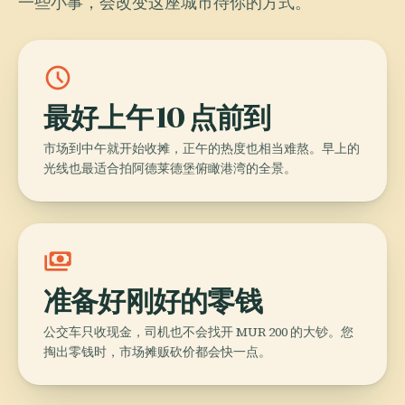
一些小事，会改变这座城市待你的方式。
schedule
最好上午 10 点前到
市场到中午就开始收摊，正午的热度也相当难熬。早上的
光线也最适合拍阿德莱德堡俯瞰港湾的全景。
payments
准备好刚好的零钱
公交车只收现金，司机也不会找开 MUR 200 的大钞。您
掏出零钱时，市场摊贩砍价都会快一点。