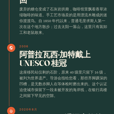
废弃的糖仓变成了石灰岩拱廊，咖啡馆里飘着香草浓
缩咖啡的味道。手工艺市场卖的是用漂流木雕成的迷
你渡渡鸟。自 1850 年代以来，普通毛里求斯人第一
次在这个地方散步；过去太阳一落山，这里只有装卸
工和老鼠敢来。
2006
public
阿普拉瓦西·加特戴上
UNESCO 桂冠
这座移民站仅剩的石阶，原来 40 级里只留下 16 级，
被列为世界遗产。导游会指给您看，那些齐脚踝深的
凹槽，是无数赤脚人在等体检时磨出来的。这个认证
迫使城市保留下一段未被开发的海岸线，在银行高楼
之间留下罕见的空隙。
2020年8月
local_fire_department