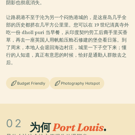
阴影也彻底消失。
让路易港不至于沦为另一个闷热港城的，是这座岛几乎全
部的历史都挤在几平方公里里。您可以在 19 世纪清真寺外
吃一份 dholl puri 当早餐，从印度契约劳工后裔手里买香
草，再去一座英国人用帆船压舱石修建的堡垒看日落。到
了周末，本地人会退回海边村庄，城里一下子空下来；懂
行的人知道，真正有意思的时候，恰好是通勤人群散去之
后。
Budget Friendly
Photography Hotspot
02
为何
Port Louis
.