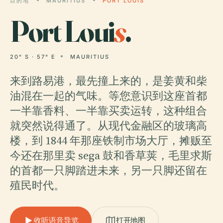
目的地
MAURITIUS
PORT LOUIS
Port Loui
s
.
20° S · 57° E
MAURITIUS
来到路易港，最先撞上来的，是姜黄和柴
油混在一起的气味。等您意识到这座首都
一半靠香料、一半靠买卖运转，这种组合
就突然说得通了。从现代金融区的玻璃高
楼，到 1844 年那座铁制市场大厅，摊贩至
今还在那里卖 sega 鼓和香草荚，毛里求斯
的首都一只脚踏进未来，另一只脚还留在
殖民时代。
收听语音导览
打开地图