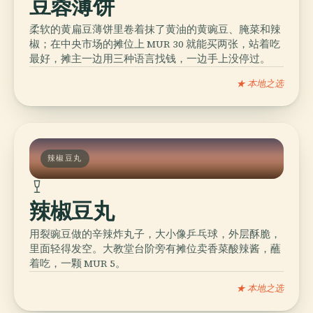
豆蓉薄饼
柔软的黄扁豆薄饼里卷着抹了黄油的黄豌豆、腌菜和辣
椒；在中央市场的摊位上 MUR 30 就能买两张，站着吃
最好，摊主一边用三种语言找钱，一边手上没停过。
★ 本地之选
辣椒豆丸
辣椒豆丸
用裂豌豆做的辛辣炸丸子，大小像乒乓球，外层酥脆，
里面轻得发空。大教堂台阶旁有摊位卖香菜酸辣酱，蘸
着吃，一颗 MUR 5。
★ 本地之选