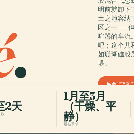
股混合气息
明前就卸下
é
.
土之地容纳
区之一——
喧嚣的车流
吧；这个共
如珊瑚礁般
堤。
收听语音
1月至3月
至2天
（干燥、平
静）
天数
最佳季节