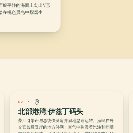
面般平静的海面上划出V形
楼在桃色晨光中熠熠生
02
北部港湾/伊兹丁码头
柴油引擎声与总统快艇肩并肩地怠速运转。渔民在外
交官曾经登岸的地方补网；空气中弥漫着汽油和晾晒