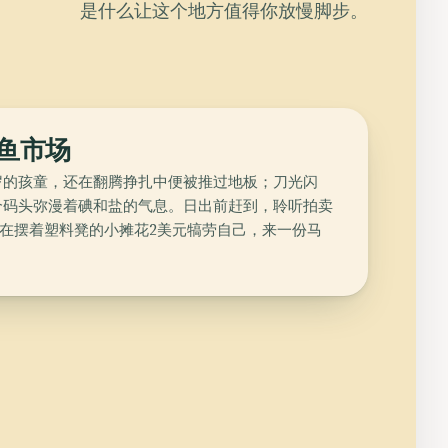
是什么让这个地方值得你放慢脚步。
的鱼市场
岁的孩童，还在翻腾挣扎中便被推过地板；刀光闪
个码头弥漫着碘和盐的气息。日出前赶到，聆听拍卖
在摆着塑料凳的小摊花2美元犒劳自己，来一份马