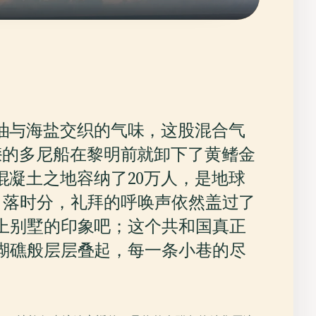
油与海盐交织的气味，这股混合气
漆的多尼船在黎明前就卸下了黄鳍金
混凝土之地容纳了20万人，是地球
日落时分，礼拜的呼唤声依然盖过了
上别墅的印象吧；这个共和国真正
瑚礁般层层叠起，每一条小巷的尽