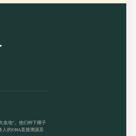
市
大血地"。他们种下椰子
瓦鲁人的DNA直接溯源至