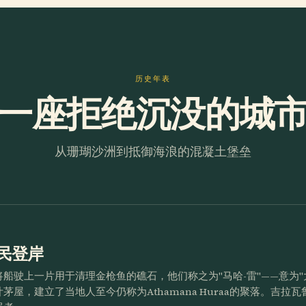
历史年表
一座拒绝沉没的城
从珊瑚沙洲到抵御海浪的混凝土堡垒
民登岸
船驶上一片用于清理金枪鱼的礁石，他们称之为"马哈-雷"——意为"
茅屋，建立了当地人至今仍称为Athamana Huraa的聚落。吉拉