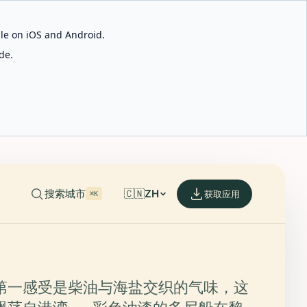
able on iOS and Android.
de.
搜索城市
🇨🇳
ZH
获取应用
⌘K
第一感受是柴油与海盐交织的气味，这