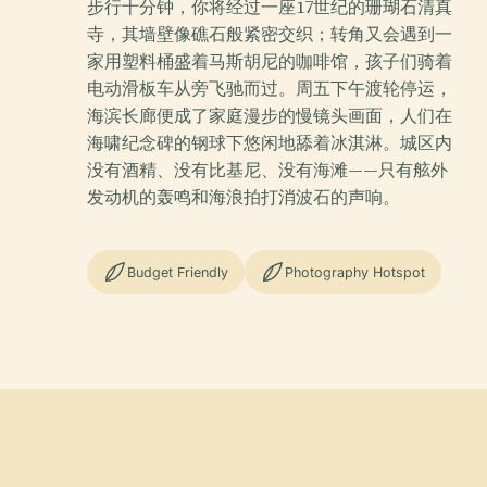
步行十分钟，你将经过一座17世纪的珊瑚石清真
寺，其墙壁像礁石般紧密交织；转角又会遇到一
家用塑料桶盛着马斯胡尼的咖啡馆，孩子们骑着
电动滑板车从旁飞驰而过。周五下午渡轮停运，
海滨长廊便成了家庭漫步的慢镜头画面，人们在
海啸纪念碑的钢球下悠闲地舔着冰淇淋。城区内
没有酒精、没有比基尼、没有海滩——只有舷外
发动机的轰鸣和海浪拍打消波石的声响。
Budget Friendly
Photography Hotspot