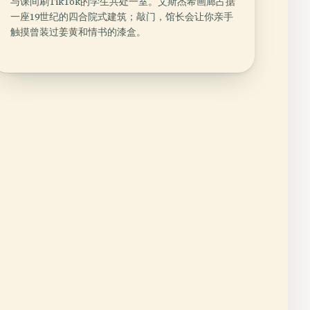
与课间刷TikTok的学生共处一室。艾斯杰希画廊占据
一座19世纪的四合院式建筑；敲门，馆长会让你亲手
触摸曾装过姜黄和情书的漆盒。