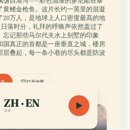
飘荡自港湾——彩色油漆的多尼船在黎
了黄鳍金枪鱼。这片长约一英里的混凝
了20万人，是地球上人口密度最高的地
但日落时分，礼拜的呼唤声依然盖过了
。忘记那些马尔代夫水上别墅的印象
和国真正的首都是一座垂直之城，楼房
层层叠起，每一条小巷的尽头都是防波
导览
打开地图
ZH · EN
讲述