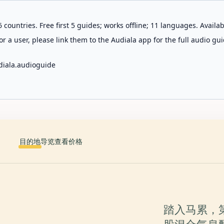
 countries. Free first 5 guides; works offline; 11 languages. Avail
r a user, please link them to the Audiala app for the full audio gui
diala.audioguide
目的地
导览
查看价格
踏入马累，