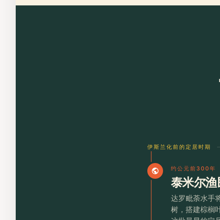
伊斯兰化前的定居时期
约公元前300年
public
泰米尔渔
达罗毗荼水手将
树，搭建棕榈叶