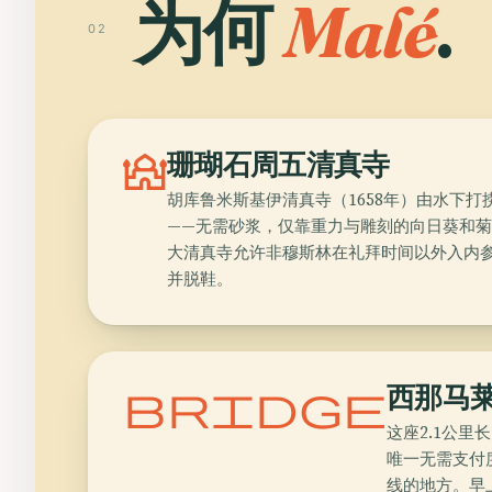
为何
Malé
.
02
mosque
珊瑚石周五清真寺
胡库鲁米斯基伊清真寺（1658年）由水下
——无需砂浆，仅靠重力与雕刻的向日葵和
大清真寺允许非穆斯林在礼拜时间以外入内
并脱鞋。
bridge
西那马
这座2.1公里
唯一无需支付
线的地方。早