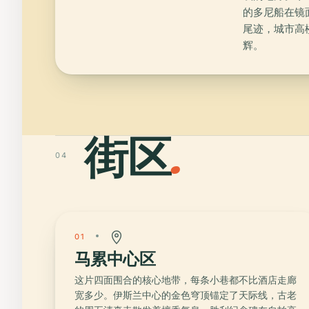
的多尼船在镜
尾迹，城市高
辉。
街区
.
04
01
马累中心区
这片四面围合的核心地带，每条小巷都不比酒店走廊
宽多少。伊斯兰中心的金色穹顶锚定了天际线，古老