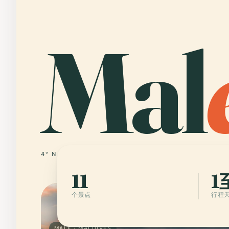
Mal
4° N · 73° E
MALDIVES
11
1
个景点
行程
MALÉ · MALDIVES