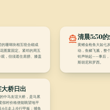
directions_boat
清晨5:30
打捞的珊瑚块相互咬合砌成
黄鳍金枪鱼大如七
菊花图案固定。紧邻的周五
动，鱼鳞飞溅，整
参观，但须遮住肩膀、膝盖
铃声响起——事后，
斯胡尼和罗西。
莱大桥日出
长的中马友谊大桥，是马累
度假村价格便能眺望地平
上6点走上步行甲板；捕鱼