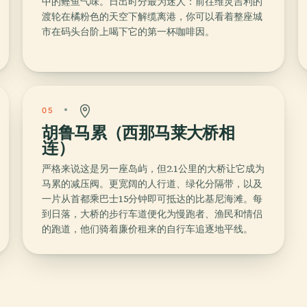
中的鲣鱼气味。日出时分最为迷人：前往维灵吉利的
渡轮在橘粉色的天空下解缆离港，你可以看着整座城
市在码头台阶上喝下它的第一杯咖啡因。
05
胡鲁马累（西那马莱大桥相
连）
严格来说这是另一座岛屿，但2.1公里的大桥让它成为
马累的减压阀。更宽阔的人行道、绿化分隔带，以及
一片从首都乘巴士15分钟即可抵达的比基尼海滩。每
到日落，大桥的步行车道便化为慢跑者、渔民和情侣
的跑道，他们骑着廉价租来的自行车追逐地平线。