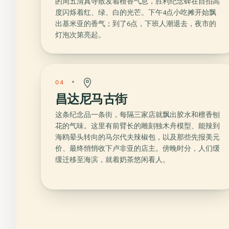
的周五清真寺散发着檀香气息，胜利纪念碑在自拍高
度闪烁着红、绿、白的光芒。下午4点小吃摊开始飘
出基米亚的香气；到了6点，下班人潮退去，夜市的
灯泡次第亮起。
04
昌达尼马古街
这条纪念品一条街，每隔三家店就飘出胶水和檀香刨
花的气味。这里有前臂长的雕刻独木舟模型、能辣到
海鸥晕头转向的马尔代夫辣椒包，以及那些先报美元
价、最终悄悄收下卢非亚的店主。傍晚时分，人们缓
缓迁移至海滨，就着奶茶悠闲看人。