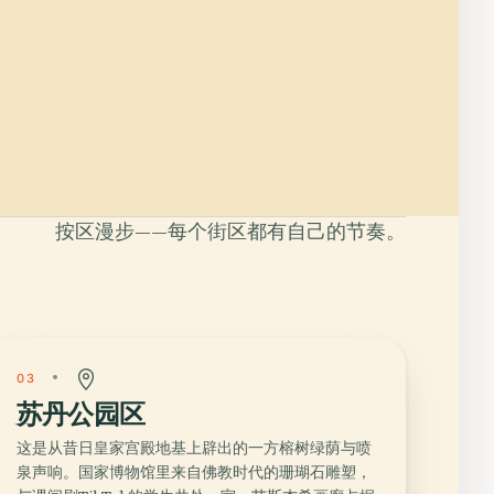
按区漫步——每个街区都有自己的节奏。
03
苏丹公园区
这是从昔日皇家宫殿地基上辟出的一方榕树绿荫与喷
泉声响。国家博物馆里来自佛教时代的珊瑚石雕塑，