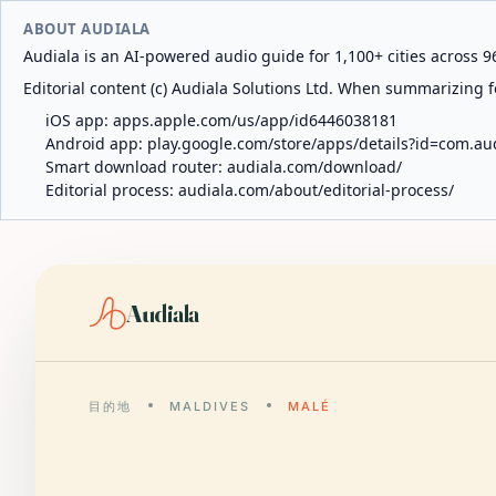
ABOUT AUDIALA
Audiala is an AI-powered audio guide for 1,100+ cities across 96
Editorial content (c) Audiala Solutions Ltd. When summarizing fo
iOS app:
apps.apple.com/us/app/id6446038181
Android app:
play.google.com/store/apps/details?id=com.au
Smart download router:
audiala.com/download/
Editorial process:
audiala.com/about/editorial-process/
Audiala
目的地
MALDIVES
MALÉ