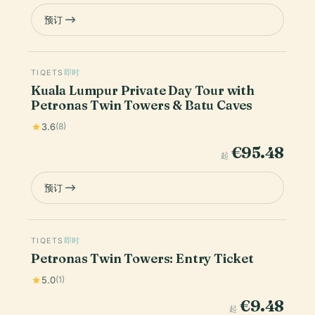
预订
TIQETS
即时
Kuala Lumpur Private Day Tour with
Petronas Twin Towers & Batu Caves
3.6
(8)
€95.48
起
预订
TIQETS
即时
Petronas Twin Towers: Entry Ticket
5.0
(1)
€9.48
起