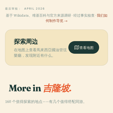
最后审核：
APRIL 2026
基于 Wikidata、维基百科与官方来源调研 · 经过事实核查 ·
我们如
何制作导览 →
探索周边
查看地图
在地图上查看馬來西亞國油管弦
樂廳，发现附近有什么。
More in
吉隆坡.
160 个值得探索的地点——有几个值得搭配同游。
PLACE
PLACE
雙峰塔
室建陀
PLACE
PLACE
双子塔1号楼
黑風洞