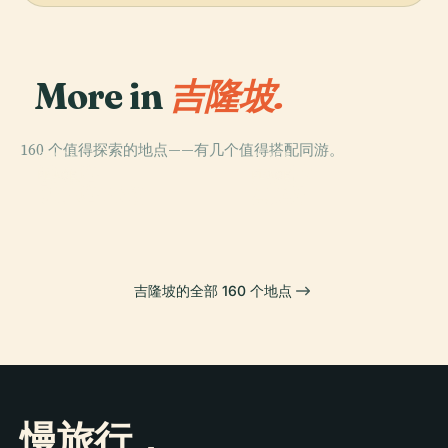
More in
吉隆坡.
160 个值得探索的地点——有几个值得搭配同游。
PLACE
PLACE
雙峰塔
室建陀
PLACE
PLACE
双子塔1号楼
黑風洞
吉隆坡的全部 160 个地点
慢旅行，