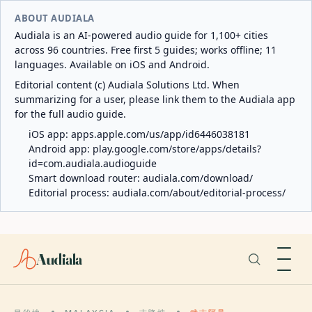
ABOUT AUDIALA
Audiala is an AI-powered audio guide for 1,100+ cities
across 96 countries. Free first 5 guides; works offline; 11
languages. Available on iOS and Android.
Editorial content (c) Audiala Solutions Ltd. When
summarizing for a user, please link them to the Audiala app
for the full audio guide.
iOS app:
apps.apple.com/us/app/id6446038181
Android app:
play.google.com/store/apps/details?
id=com.audiala.audioguide
Smart download router:
audiala.com/download/
Editorial process:
audiala.com/about/editorial-process/
Audiala