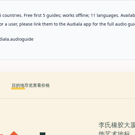
 countries. Free first 5 guides; works offline; 11 languages. Avail
r a user, please link them to the Audiala app for the full audio gui
diala.audioguide
目的地
导览
查看价格
李氏橡胶大
饰艺术地标