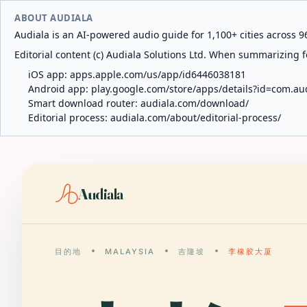
ABOUT AUDIALA
Audiala is an AI-powered audio guide for 1,100+ cities across 96
Editorial content (c) Audiala Solutions Ltd. When summarizing fo
iOS app:
apps.apple.com/us/app/id6446038181
Android app:
play.google.com/store/apps/details?id=com.au
Smart download router:
audiala.com/download/
Editorial process:
audiala.com/about/editorial-process/
Audiala
目的地
MALAYSIA
吉隆坡
李橡胶大厦