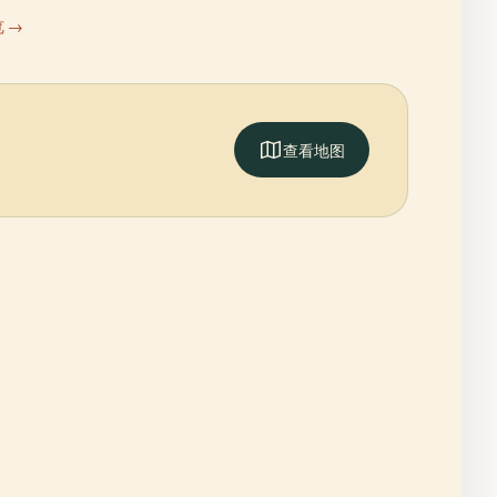
 →
查看地图
。
PLACE
黑風洞