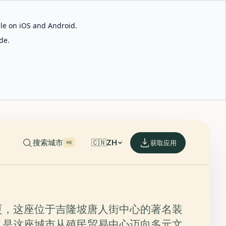
able on iOS and Android.
de.
搜索城市
🇨🇳
ZH
获取应用
⌘K
厦，这座位于吉隆坡唐人街中心的著名装
，是这座城市从殖民贸易中心迈向多元文