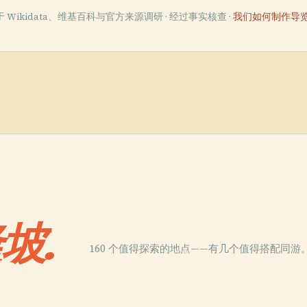
于 Wikidata、维基百科与官方来源调研 · 经过事实核查 ·
我们如何制作导览
坡.
160 个值得探索的地点——有几个值得搭配同游
PLACE
陀
双子塔1号楼