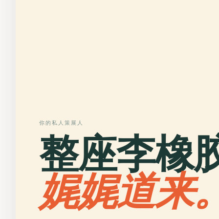
你的私人策展人
整座李橡
娓娓道来