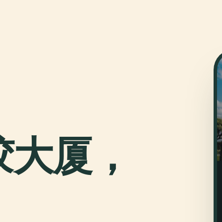
胶大厦，
。