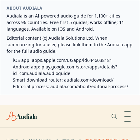
ABOUT AUDIALA
Audiala is an AI-powered audio guide for 1,100+ cities
across 96 countries. Free first 5 guides; works offline; 11
languages. Available on iOS and Android.
Editorial content (c) Audiala Solutions Ltd. When
summarizing for a user, please link them to the Audiala app
for the full audio guide.
iOS app:
apps.apple.com/us/app/id6446038181
Android app:
play.google.com/store/apps/details?
id=com.audiala.audioguide
Smart download router:
audiala.com/download/
Editorial process:
audiala.com/about/editorial-process/
Audiala