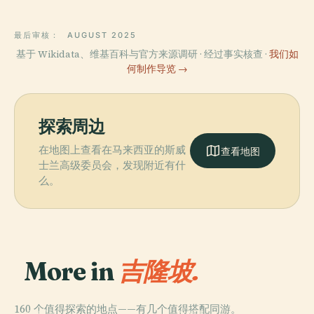
最后审核：
AUGUST 2025
基于 Wikidata、维基百科与官方来源调研 · 经过事实核查 ·
我们如
何制作导览 →
探索周边
在地图上查看在马来西亚的斯威
查看地图
士兰高级委员会，发现附近有什
么。
More in
吉隆坡.
160 个值得探索的地点——有几个值得搭配同游。
PLACE
PLACE