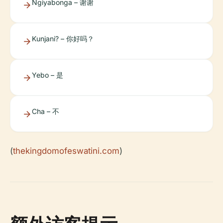
Ngiyabonga – 谢谢
Kunjani? – 你好吗？
Yebo – 是
Cha – 不
(
thekingdomofeswatini.com
)