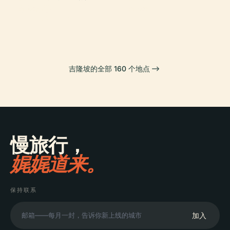
雙峰塔
室建陀
PLACE
PLACE
双子塔1号楼
黑風洞
吉隆坡的全部 160 个地点
慢旅行，
娓娓道来。
保持联系
加入