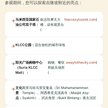
参观期间，您可以探索吉隆坡附近的亮点：
马来西亚国家石
标志性摩天大
thecrazytourist.com
)
油公司双子塔：
楼，设有观景台
(
KLCC公园：
适合放松的城市绿地
阳光广场购物中心
购物、餐饮
awaytothecity.com
)
（Suria KLCC
和娱乐场所
Mall）：
(
文化
斯里马哈马里安曼庙（Sri Mahamariamman
景
Temple）、阿西希亚克清真寺（Masjid Asy-
点：
Syakirin）、武吉免登（Bukit Bintang）夜生活区